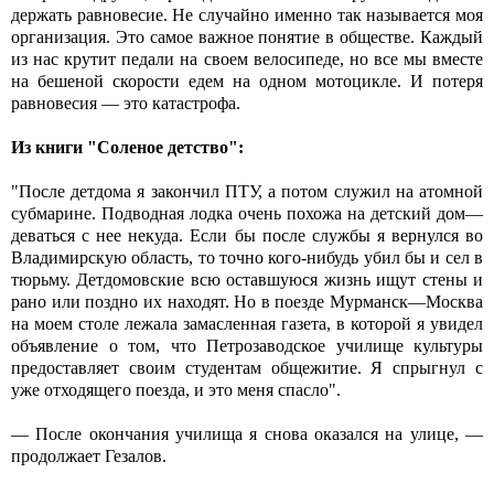
держать равновесие. Не случайно именно так называется моя
организация. Это самое важное понятие в обществе. Каждый
из нас крутит педали на своем велосипеде, но все мы вместе
на бешеной скорости едем на одном мотоцикле. И потеря
равновесия — это катастрофа.
Из книги "Соленое детство":
"После детдома я закончил ПТУ, а потом служил на атомной
субмарине. Подводная лодка очень похожа на детский дом—
деваться с нее некуда. Если бы после службы я вернулся во
Владимирскую область, то точно кого-нибудь убил бы и сел в
тюрьму. Детдомовские всю оставшуюся жизнь ищут стены и
рано или поздно их находят. Но в поезде Мурманск—Москва
на моем столе лежала замасленная газета, в которой я увидел
объявление о том, что Петрозаводское училище культуры
предоставляет своим студентам общежитие. Я спрыгнул с
уже отходящего поезда, и это меня спасло".
— После окончания училища я снова оказался на улице, —
продолжает Гезалов.