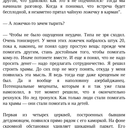
другой, что удивляло: как это я не подчинился? Тогда мы
начинали разговор. Когда я понимал, что встреча будет
бесплодной, я незаметно прятал чайную ложечку в карман".
— А ложечки-то зачем тырить?
— Чтобы не было ощущения неудачи. Типа не зря сходил.
Очень тонизирует. У меня этих ложечек набралось штук 20,
пока я, наконец, не понял одну простую вещь: прежде чем
помогать другим, стань достойным того, чтобы помогать
кому-то. Иначе потонете вместе. И еще я понял, что не надо
просить денег— надо предлагать сотрудничество. Я решил
строить храмы. До сих пор не могу понять, откуда у меня
появилась эта мысль. Я ведь тогда еще даже крещеным не
был. Да и вообще я наполовину азербайджанец.
Потенциальные меценаты, которым я и так уже глаза
намозолил, в тот момент решили, что я окончательно
рехнулся. Но лед тронулся. Как только люди стали помогать
на храмы — они стали помогать и на детей.
Первая из четырех церквей, построенных бывшим
детдомовцем, появился прямо рядом с его каморкой. На фоне
скромной обстановки удивляет шикарный паркет. Его