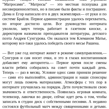
"Матросами". "Матросы" — это местная психушка для
несовершеннолетних, но в письме были факты и пострашнее.
Дима и Егор написали его в двух экземплярах— от руки и по
системе Брайля. Первое администрации удалось перехватить,
но второе достигло цели. Все руководство интерната
уволили, завуч теперь работает в газетном киоске, а
директором назначили преподавателя литературы, детского
поэта Андрея Сунгурова. Он оказался тем Клеманом Матье,
которому все-таки удалось победить своего месье Рашена.
— Вот уже год интернат живет в режиме самоуправления,—
Сунгуров и сам носит очки, и это в глазах воспитанников
добавляет ему авторитета.— Первое время после смены
власти ребята собирались на совет почти каждый день.
Теперь — раз в месяц. Условие одно: сами приняли решение
— сами его выполняйте, администрация и наши спонсоры
могут лишь помочь материалами. Атмосфера с тех пор в
интернате улучшилась на порядок. Дети почувствовали свою
значимость и ответственность. Появилась игровая комната,
телевизор, лавочки во дворе, сейчас идет речь о том, чтобы
записать в студии диск с собственными песнями. А недавно
состоялся футбольный матч между священниками и детьми.