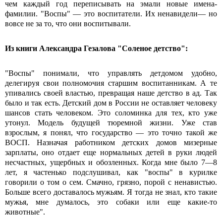
чем каждый год переписывать на эмали новые имена-
фамилии. "Воспы" — это воспитатели. Их ненавидели— но
вовсе не за то, что они воспитывали.
Из книги Александра Гезалова "Соленое детство":
"Воспы" понимали, что управлять детдомом удобно,
делегируя свои полномочия старшим воспитанникам. А те
упивались своей властью, превращая наше детство в ад. Так
было и так есть. Детский дом в России не оставляет человеку
шансов стать человеком. Это соломинка для тех, кто уже
утонул. Модель будущей тюремной жизни. Уже став
взрослым, я понял, что государство — это точно такой же
ВОСП. Назначая работником детских домов мизерные
зарплаты, оно отдает еще нормальных детей в руки людей
несчастных, ущербных и обозленных. Когда мне было 7—8
лет, я частенько подслушивал, как "воспы" в курилке
говорили о том о сем. Смачно, грязно, порой с ненавистью.
Больше всего доставалось мужьям. Я тогда не знал, кто такие
мужья, мне думалось, это собаки или еще какие-то
животные".