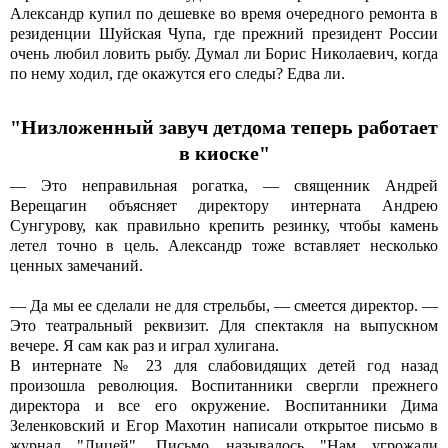
Александр купил по дешевке во время очередного ремонта в
резиденции Шуйская Чупа, где прежний президент России
очень любил ловить рыбу. Думал ли Борис Николаевич, когда
по нему ходил, где окажутся его следы? Едва ли.
"Низложенный завуч детдома теперь работает
в киоске"
— Это неправильная рогатка, — священник Андрей
Верещагин объясняет директору интерната Андрею
Сунгурову, как правильно крепить резинку, чтобы камень
летел точно в цель. Александр тоже вставляет несколько
ценных замечаний.
— Да мы ее сделали не для стрельбы, — смеется директор. —
Это театральный реквизит. Для спектакля на выпускном
вечере. Я сам как раз и играл хулигана.
В интернате № 23 для слабовидящих детей год назад
произошла революция. Воспитанники свергли прежнего
директора и все его окружение. Воспитанники Дима
Зеленковский и Егор Махотин написали открытое письмо в
журнал "Лицей". Письмо называлось "Нам угрожали