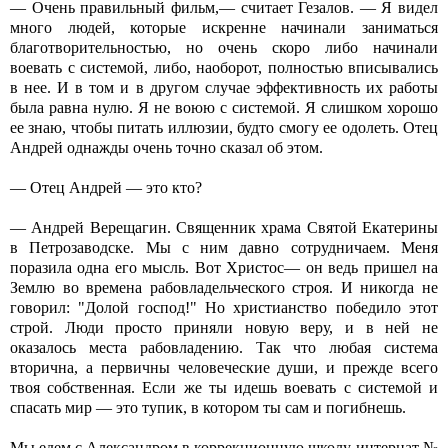
— Очень правильный фильм,— считает Гезалов. — Я видел
много людей, которые искренне начинали заниматься
благотворительностью, но очень скоро либо начинали
воевать с системой, либо, наоборот, полностью вписывались
в нее. И в том и в другом случае эффективность их работы
была равна нулю. Я не воюю с системой. Я слишком хорошо
ее знаю, чтобы питать иллюзии, будто смогу ее одолеть. Отец
Андрей однажды очень точно сказал об этом.
— Отец Андрей — это кто?
— Андрей Верещагин. Священник храма Святой Екатерины
в Петрозаводске. Мы с ним давно сотрудничаем. Меня
поразила одна его мысль. Вот Христос— он ведь пришел на
Землю во времена рабовладельческого строя. И никогда не
говорил: "Долой господ!" Но христианство победило этот
строй. Люди просто приняли новую веру, и в ней не
оказалось места рабовладению. Так что любая система
вторична, а первичны человеческие души, и прежде всего
твоя собственная. Если же ты идешь воевать с системой и
спасать мир — это тупик, в котором ты сам и погибнешь.
Мы едем с Александром в коррекционную школу-интернат №