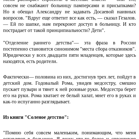
совсем не снабжают больницу памперсами и присыпками?
Но я обещал Александру не задавать Досаевой наивных
вопросов. "Вдруг еще ответит все как есть, — сказал Гезалов.
— Ей по шапке, нам перекроют доступ в больницу. И кто
пострадает от такой принципиальности? Дети".
"Отделение раннего детства"— эта фраза в России
постепенно становится синонимом "места сбора отказников".
Юридически у всех двадцати пяти младенцев, которые здесь
находятся, есть родители.
Фактически— половина из них, достигнув трех лет, пойдут в
детский дом. Годовалый Рома, увидев медсестру, смешно
пускает пузыри и тянет к ней розовые руки. Медсестра берет
его на руки. Рома хватает ее белый халат, мнет его в руках и
как-то испуганно разглядывает.
Из книги "Соленое детство":
"Помню себя совсем маленьким, понимающим, что меня
оставляют в больнице. Я вижу что-то белое и спрашиваю