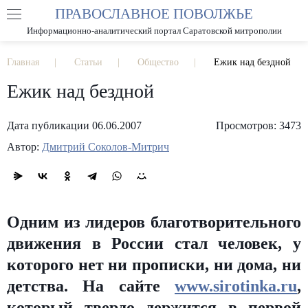
ПРАВОСЛАВНОЕ ПОВОЛЖЬЕ
А
А
РАЗМЕР ШРИФТА
А
Информационно-аналитический портал Саратовской митрополии
ИЗОБРАЖЕНИЯ
Главная
Статьи
Общество
Ежик над бездной
Ежик над бездной
Дата публикации 06.06.2007
Просмотров: 3473
Автор:
Дмитрий Соколов-Митрич
Одним из лидеров благотворительного
движения в России стал человек, у
которого нет ни прописки, ни дома, ни
детства. На сайте
www.sirotinka.ru
,
который твердо держится в первой