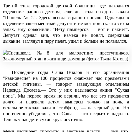
Третий этаж городской детской больницы, где находится
отделение раннего детства, еще два года назад называли
"Шанель № 5". Здесь всегда страшно воняло. Однажды в
отделение зашел местный депутат и не мог понять, что это за
запах. Ему объяснили: "Нету памперсов — вот и пахнет".
Депутат сделал вид, что намека не понял, сдерживая
дыхание, заглянул в пару палат, ушел и больше не появлялся.
— Последние годы Саша Гезалов и его организация
"Равновесие" на 100 процентов снабжает нас предметами
детской гигиены, — говорит заведующая отделением
Надежда Досаева.— Это у них называется акция "Сухая
попа". Мы первое время не верили, что все это продлится
долго, и надевали детям памперсы только на ночь, а
остальное откладывали в "стабфонд" — на черный день. Но
постепенно убедились, что Саша — это всерьез и надолго.
Теперь у нас дети сухие круглосуточно.
Меня распирает спросить: а местные власти — они что,