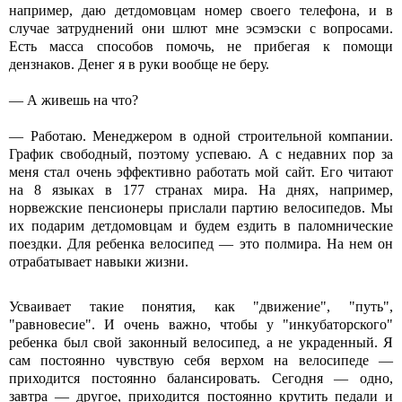
например, даю детдомовцам номер своего телефона, и в
случае затруднений они шлют мне эсэмэски с вопросами.
Есть масса способов помочь, не прибегая к помощи
дензнаков. Денег я в руки вообще не беру.
— А живешь на что?
— Работаю. Менеджером в одной строительной компании.
График свободный, поэтому успеваю. А с недавних пор за
меня стал очень эффективно работать мой сайт. Его читают
на 8 языках в 177 странах мира. На днях, например,
норвежские пенсионеры прислали партию велосипедов. Мы
их подарим детдомовцам и будем ездить в паломнические
поездки. Для ребенка велосипед — это полмира. На нем он
отрабатывает навыки жизни.
Усваивает такие понятия, как "движение", "путь",
"равновесие". И очень важно, чтобы у "инкубаторского"
ребенка был свой законный велосипед, а не украденный. Я
сам постоянно чувствую себя верхом на велосипеде —
приходится постоянно балансировать. Сегодня — одно,
завтра — другое, приходится постоянно крутить педали и