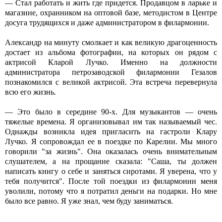
— Стал работать и жить где придется. Продавцом в ларьке и
магазине, охранником на оптовой базе, методистом в Центре
досуга трудящихся и даже администратором в филармонии.
Александр на минуту смолкает и как великую драгоценность
достает из альбома фотографии, на которых он рядом с
актрисой Кларой Лучко. Именно на должности
администратора петрозаводской филармонии Гезалов
познакомился с великой актрисой. Эта встреча перевернула
всю его жизнь.
— Это было в середине 90-х. Для музыкантов — очень
тяжелые времена. Я организовывал им так называемый чес.
Однажды возникла идея пригласить на гастроли Клару
Лучко. Я сопровождал ее в поездке по Карелии. Мы много
говорили "за жизнь". Она оказалась очень внимательным
слушателем, а на прощание сказала: "Саша, ты должен
написать книгу о себе и заняться сиротами. Я уверена, что у
тебя получится". После той поездки из филармонии меня
уволили, потому что я потратил деньги на подарки. Но мне
было все равно. Я уже знал, чем буду заниматься.