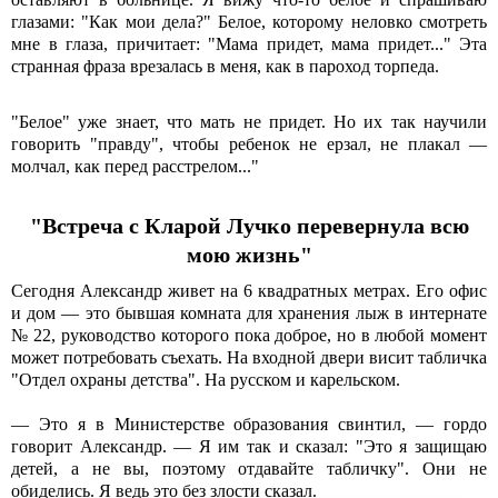
глазами: "Как мои дела?" Белое, которому неловко смотреть
мне в глаза, причитает: "Мама придет, мама придет..." Эта
странная фраза врезалась в меня, как в пароход торпеда.
"Белое" уже знает, что мать не придет. Но их так научили
говорить "правду", чтобы ребенок не ерзал, не плакал —
молчал, как перед расстрелом..."
"Встреча с Кларой Лучко перевернула всю
мою жизнь"
Сегодня Александр живет на 6 квадратных метрах. Его офис
и дом — это бывшая комната для хранения лыж в интернате
№ 22, руководство которого пока доброе, но в любой момент
может потребовать съехать. На входной двери висит табличка
"Отдел охраны детства". На русском и карельском.
— Это я в Министерстве образования свинтил, — гордо
говорит Александр. — Я им так и сказал: "Это я защищаю
детей, а не вы, поэтому отдавайте табличку". Они не
обиделись. Я ведь это без злости сказал.