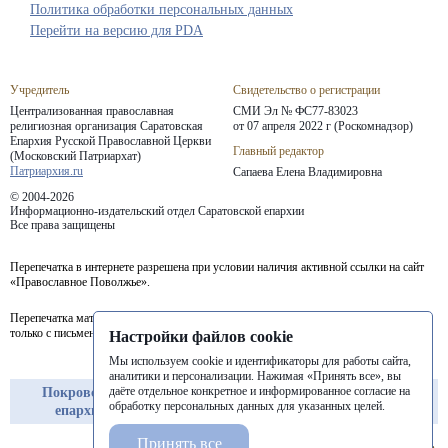
Политика обработки персональных данных
Перейти на версию для PDA
Учредитель
Свидетельство о регистрации
Централизованная православная
СМИ Эл № ФС77-83023
религиозная организация Саратовская
от 07 апреля 2022 г (Роскомнадзор)
Епархия
Русской Православной Церкви
Главный редактор
(Московский Патриархат)
Патриархия.ru
Сапаева Елена Владимировна
© 2004-2026
Информационно-издательский отдел Саратовской епархии
Все права защищены
Перепечатка в интернете разрешена при условии наличия активной ссылки на сайт
«Православное Поволжье».
Перепечатка материалов портала в печатных изданиях (книгах, прессе) возможна
только с письменного разрешения редакции.
Настройки файлов cookie
Мы используем cookie и идентификаторы для работы сайта,
аналитики и персонализации. Нажимая «Принять все», вы
даёте отдельное конкретное и информированное согласие на
Покровская
Балашовская
Балаковская
обработку персональных данных для указанных целей.
епархия
епархия
епархия
Принять все