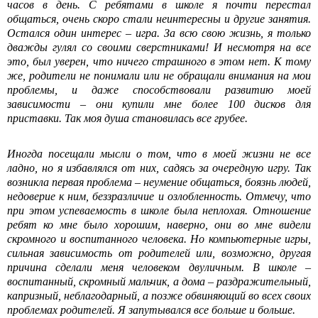
часов в день. С ребятами в школе я почти перестал
общаться, очень скоро стали неинтересны и другие занятия.
Остался один интерес – игра. За всю свою жизнь, я только
дважды гулял со своими сверстниками! И несмотря на все
это, был уверен, что ничего страшного в этом нет. К тому
же, родители не понимали или не обращали внимания на мои
проблемы, и даже способствовали развитию моей
зависимости – они купили мне более 100 дисков для
приставки. Так моя душа становилась все грубее.
Иногда посещали мысли о том, что в моей жизни не все
ладно, но я избавлялся от них, садясь за очередную игру. Так
возникла первая проблема – неумение общаться, боязнь людей,
недоверие к ним, беззразличие и озлобленность. Отмечу, что
при этом успеваемость в школе была неплохая. Отношение
ребят ко мне было хорошим, наверно, они во мне видели
скромного и воспитанного человека. Но компьютерные игры,
сильная зависимость от родителей или, возможно, другая
причина сделали меня человеком двуличным. В школе –
воспитанный, скромный мальчик, а дома – раздражительный,
капризный, неблагодарный, а позже обвиняющий во всех своих
проблемах родителей. Я запутывался все больше и больше.