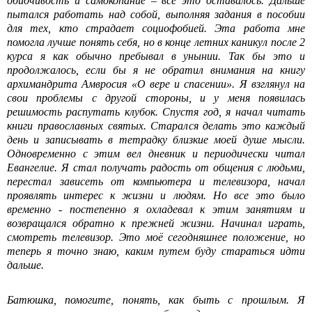
обидчивость и самокопание – все это оставалось. Дальше
пытался работать над собой, выполняя задания в пособии
для тех, кто страдает социофобией. Эта работа мне
помогла лучше понять себя, но в конце летних каникул после 2
курса я как обычно пребывал в унынии. Так бы это и
продолжалось, если бы я не обратил внимания на книгу
архимандрита Амвросия «О вере и спасении». Я взглянул на
свои проблемы с другой стороны, и у меня появилась
решимость распутать клубок. Спустя год, я начал читать
книги православных святых. Старался делать это каждый
день и записывать в тетрадку близкие моей душе мысли.
Одновременно с этим вел дневник и периодически читал
Евангелие. Я стал получать радость от общения с людьми,
перестал зависеть от компьютера и телевизора, начал
проявлять интерес к жизни и людям. Но все это было
временно - постепенно я охладевал к этим занятиям и
возвращался обратно к прежней жизни. Начинал играть,
смотреть телевизор. Это моё сегодняшнее положение, но
теперь я точно знаю, каким путем буду стараться идти
дальше.
Батюшка, помогите, понять, как быть с прошлым. Я