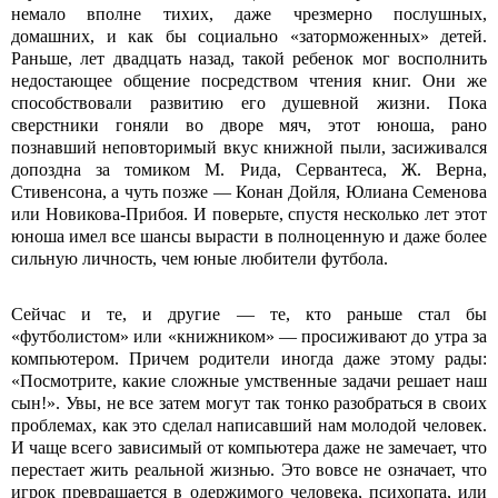
немало вполне тихих, даже чрезмерно послушных,
домашних, и как бы социально «заторможенных» детей.
Раньше, лет двадцать назад, такой ребенок мог восполнить
недостающее общение посредством чтения книг. Они же
способствовали развитию его душевной жизни. Пока
сверстники гоняли во дворе мяч, этот юноша, рано
познавший неповторимый вкус книжной пыли, засиживался
допоздна за томиком М. Рида, Сервантеса, Ж. Верна,
Стивенсона, а чуть позже — Конан Дойля, Юлиана Семенова
или Новикова-Прибоя. И поверьте, спустя несколько лет этот
юноша имел все шансы вырасти в полноценную и даже более
сильную личность, чем юные любители футбола.
Сейчас и те, и другие — те, кто раньше стал бы
«футболистом» или «книжником» — просиживают до утра за
компьютером. Причем родители иногда даже этому рады:
«Посмотрите, какие сложные умственные задачи решает наш
сын!». Увы, не все затем могут так тонко разобраться в своих
проблемах, как это сделал написавший нам молодой человек.
И чаще всего зависимый от компьютера даже не замечает, что
перестает жить реальной жизнью. Это вовсе не означает, что
игрок превращается в одержимого человека, психопата, или