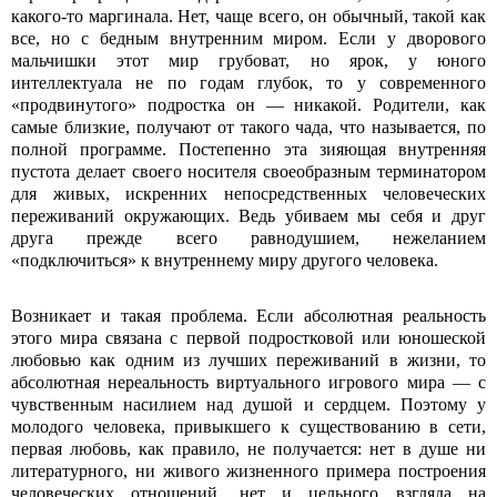
какого-то маргинала. Нет, чаще всего, он обычный, такой как
все, но с бедным внутренним миром. Если у дворового
мальчишки этот мир грубоват, но ярок, у юного
интеллектуала не по годам глубок, то у современного
«продвинутого» подростка он — никакой. Родители, как
самые близкие, получают от такого чада, что называется, по
полной программе. Постепенно эта зияющая внутренняя
пустота делает своего носителя своеобразным терминатором
для живых, искренних непосредственных человеческих
переживаний окружающих. Ведь убиваем мы себя и друг
друга прежде всего равнодушием, нежеланием
«подключиться» к внутреннему миру другого человека.
Возникает и такая проблема. Если абсолютная реальность
этого мира связана с первой подростковой или юношеской
любовью как одним из лучших переживаний в жизни, то
абсолютная нереальность виртуального игрового мира — с
чувственным насилием над душой и сердцем. Поэтому у
молодого человека, привыкшего к существованию в сети,
первая любовь, как правило, не получается: нет в душе ни
литературного, ни живого жизненного примера построения
человеческих отношений, нет и цельного взгляда на