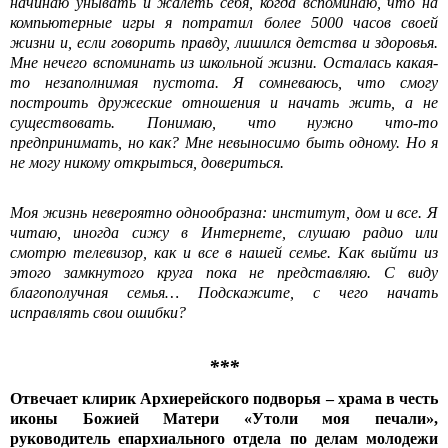
начинаю унывать и жалеть себя, когда вспоминаю, что на
компьютерные игры я потратил более 5000 часов своей
жизни и, если говорить правду, лишился детства и здоровья.
Мне нечего вспоминать из школьной жизни. Осталась какая-
то незаполнимая пустота. Я сомневаюсь, что смогу
построить дружеские отношения и начать жить, а не
существовать. Понимаю, что нужно что-то
предпринимать, но как? Мне невыносимо быть одному. Но я
не могу никому открыться, довериться.
Моя жизнь невероятно однообразна: институт, дом и все. Я
читаю, иногда сижу в Интернете, слушаю радио или
смотрю телевизор, как и все в нашей семье. Как выйти из
этого замкнутого круга пока не представляю. С виду
благополучная семья… Подскажите, с чего начать
исправлять свои ошибки?
***
Отвечает клирик Архиерейского подворья – храма в честь
иконы Божией Матери «Утоли моя печали»,
руководитель епархиального отдела по делам молодежи