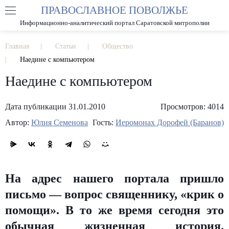
ПРАВОСЛАВНОЕ ПОВОЛЖЬЕ
А
А
РАЗМЕР ШРИФТА
А
Информационно-аналитический портал Саратовской митрополии
ИЗОБРАЖЕНИЯ
Главная
Статьи
Общество
Наедине с компьютером
Наедине с компьютером
Дата публикации 31.01.2010
Просмотров: 4014
Автор:
Юлия Семенова
Гость:
Иеромонах Дорофей (Баранов)
На адрес нашего портала пришло
письмо — вопрос священнику, «крик о
помощи». В то же время сегодня это
обычная жизненная история.