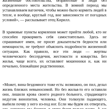
жизненные обстоятельства, безработные и люди без
определенного места жительства. В зимний период мы
устанавливаем вагончик, чтобы можно было кормить людей в
тепле, и вообще, круглый год, вне зависимости от погодных
условий», — рассказывает отец Кирилл.
В храмовые пункты кормления может прийти любой, кто не
способен прокормить себя самостоятельно. Здесь не
спрашивают имен, не просят доказательств бедности или
немощности, не требуют объяснить подробности жизненной
ситуации. Как правило, все эти люди — жертвы
человеческого бессердечия, жестокости и коварства. Без
жилья, чаще всего, их оставляют мошенники и, как ни
печально, ближайшие родственники.
«Может, вина бездомного тоже есть: возможно, он пил, делал
жизнь близких невыносимой. Но без жилья-то его оставили
они, лишили крова своего родного больного, страдающего
недугом винопития, человека. Они толкнули падающего,
выбили почву у него из-под ног. Если мы будем их отвергать,
зло, которого мы боимся, в мире будет только расти. А уж