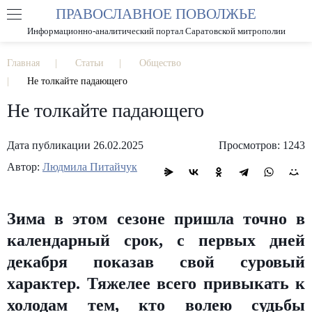
ПРАВОСЛАВНОЕ ПОВОЛЖЬЕ
А
А
РАЗМЕР ШРИФТА
А
Информационно-аналитический портал Саратовской митрополии
ИЗОБРАЖЕНИЯ
Главная
Статьи
Общество
Не толкайте падающего
Не толкайте падающего
Дата публикации 26.02.2025
Просмотров: 1243
Автор:
Людмила Питайчук
Зима в этом сезоне пришла точно в
календарный срок, с первых дней
декабря показав свой суровый
характер. Тяжелее всего привыкать к
холодам тем, кто волею судьбы