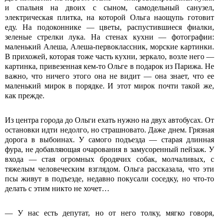
и спальня на двоих с сыном, самодельный санузел,
электрическая плитка, на которой Ольга наощупь готовит
еду. На подоконнике — цветы, распустившиеся фиалки,
зеленые стрелки лука. На стенах кухни — фотографии:
маленький Алеша, Алеша-первоклассник, морские картинки.
В прихожей, которая тоже часть кухни, зеркало, возле него —
картинка, привезенная кем-то Ольге в подарок из Парижа. Не
важно, что ничего этого она не видит — она знает, что ее
маленький мирок в порядке. И этот мирок почти такой же,
как прежде.
Из центра города до Ольги ехать нужно на двух автобусах. От
остановки идти недолго, но страшновато. Даже днем. Грязная
дорога в выбоинах. У самого подъезда — старая длинная
фура, не добавляющая очарования в замусоренный пейзаж. У
входа — стая огромных бродячих собак, молчаливых, с
тяжелым человеческим взглядом. Ольга рассказала, что эти
псы живут в подъезде, недавно покусали соседку, но что-то
делать с этим никто не хочет…
— У нас есть депутат, но от него толку, мягко говоря,