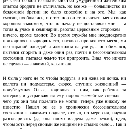
речь его особой назидательностью умудренного житейским
опытом бродяги не отличалась, но все же — большинство из
бездомной братии не было способно и на это. Мы, как
смогли, пообщались, и с тех пор он стал считать меня своим
хорошим знакомым, что по началу не доставляло мне — а
тогда я, учась в семинарии, работал церковным сторожем —
ничего, кроме хлопот. Во время службы мне неоднократно
приходилось выдворять его, насквозь пропахшего месяцами
не стираной одеждой и алкоголем на улицу, а он обижался,
пытался спорить и даже один раз, почти в бессознательном
состоянии, пытался чем-то там пригрозить. Знал, что ничего
не сделаю — знакомый, как-никак.
И была у него не то чтобы подруга, а ни жена ни дочка, ни
коллега ни подмастерье, скорее, спутник жизненный —
полубезумная Ольга, ходившая за ним, как ребенок за
матерью, и устраивавшая ему порою «семейные сцены» —
чего уж они там поделить не могли, теперь уже никому не
известно. Нашел он ее в хронически бессознательном
состоянии в каком-то подвале, отмыл, по мере сил, научил
разговаривать (да, она плохо владела даже речью), одел,
чтобы хоть перед своими же нищими не стыдно было… Так и