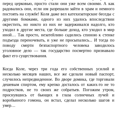
перед церковью, просто стали они уже всем своими. А как
радовались они, если им разрешали зайти в храм и немного
постоять на службе! Коля даже вел катехизаторские беседы с
другими бомжами, одного из них удалось впоследствии
окрестить, но никто из них не задерживался надолго, кто
уходил в другие места, где больше доход, кто уходил в мир
иной… Так просто, незатейливо садились спиною к стенке
подъезда переночевать, и уже не просыпались... И тогда по
поводу смерти безпаспортного человека заводилось
уголовное дело — так государство посмертно признавало
факт его существования.
Когда Коле, через три года его собственных усилий и
несколько месяцев наших, все же сделали новый паспорт,
случилось непредвиденное. Во дворе домика, где торговали
дешевым спиртом, ему крепко досталось от каких-то не то
подростков, не то своих же собратьев. Погожим утром,
проснувшись от бьющих в глаза солнечных лучей и
воробьиного гомона, он встал, сделал несколько шагов и
умер…