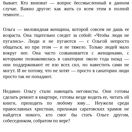
бывает. Кто виноват — вопрос бессмысленный в данном
случае. Важно другое: как жить со всем этим в полной
темноте…
Ольга — миловидная женщина, которой совсем не дашь ее
возраста. Она тщательно следит за собой: «Чтобы люди не
пугались». Люди и не пугаются — с Ольгой непросто
общаться, но при этом — и не тяжело. Только людей мало
вокруг нее. Она часто созванивается с женщинами, с
которыми познакомилась в санатории около года назад —
они поддерживают ее изо всех сил, но навестить сами не
могут. И не потому, что не хотят — просто в санатории люди
просто так не попадают.
Недавно Ольгу стали навещать иеговисты. Они готовы
сделать ремонт в квартире, готовы везде водить ее, читать ей
книги, приходить по любому зову… Неужели среди
православных христиан, прихожан саратовских храмов не
найдется никого, кто смог бы стать Ольге другом,
собеседником, собратом по вере?