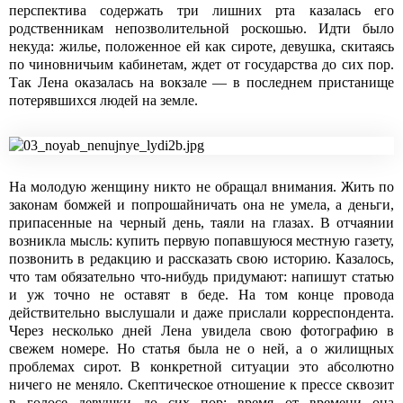
перспектива содержать три лишних рта казалась его
родственникам непозволительной роскошью. Идти было
некуда: жилье, положенное ей как сироте, девушка, скитаясь
по чиновничьим кабинетам, ждет от государства до сих пор.
Так Лена оказалась на вокзале — в последнем пристанище
потерявшихся людей на земле.
На молодую женщину никто не обращал внимания. Жить по
законам бомжей и попрошайничать она не умела, а деньги,
припасенные на черный день, таяли на глазах. В отчаянии
возникла мысль: купить первую попавшуюся местную газету,
позвонить в редакцию и рассказать свою историю. Казалось,
что там обязательно что-нибудь придумают: напишут статью
и уж точно не оставят в беде. На том конце провода
действительно выслушали и даже прислали корреспондента.
Через несколько дней Лена увидела свою фотографию в
свежем номере. Но статья была не о ней, а о жилищных
проблемах сирот. В конкретной ситуации это абсолютно
ничего не меняло. Скептическое отношение к прессе сквозит
в голосе девушки до сих пор: время от времени она