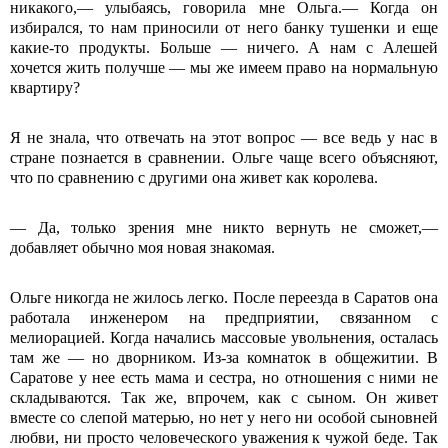
никакого,— улыбаясь, говорила мне Ольга.— Когда он
избирался, то нам приносили от него банку тушенки и еще
какие-то продукты. Больше — ничего. А нам с Алешей
хочется жить получше — мы же имеем право на нормальную
квартиру?
Я не знала, что отвечать на этот вопрос — все ведь у нас в
стране познается в сравнении. Ольге чаще всего объясняют,
что по сравнению с другими она живет как королева.
— Да, только зрения мне никто вернуть не сможет,—
добавляет обычно моя новая знакомая.
Ольге никогда не жилось легко. После переезда в Саратов она
работала инженером на предприятии, связанном с
мелиорацией. Когда начались массовые увольнения, осталась
там же — но дворником. Из-за комнаток в общежитии. В
Саратове у нее есть мама и сестра, но отношения с ними не
складываются. Так же, впрочем, как с сыном. Он живет
вместе со слепой матерью, но нет у него ни особой сыновней
любви, ни просто человеческого уважения к чужой беде. Так