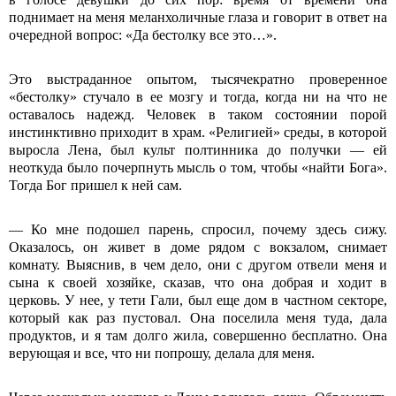
поднимает на меня меланхоличные глаза и говорит в ответ на
очередной вопрос: «Да бестолку все это…».
Это выстраданное опытом, тысячекратно проверенное
«бестолку» стучало в ее мозгу и тогда, когда ни на что не
оставалось надежд. Человек в таком состоянии порой
инстинктивно приходит в храм. «Религией» среды, в которой
выросла Лена, был культ полтинника до получки — ей
неоткуда было почерпнуть мысль о том, чтобы «найти Бога».
Тогда Бог пришел к ней сам.
— Ко мне подошел парень, спросил, почему здесь сижу.
Оказалось, он живет в доме рядом с вокзалом, снимает
комнату. Выяснив, в чем дело, они с другом отвели меня и
сына к своей хозяйке, сказав, что она добрая и ходит в
церковь. У нее, у тети Гали, был еще дом в частном секторе,
который как раз пустовал. Она поселила меня туда, дала
продуктов, и я там долго жила, совершенно бесплатно. Она
верующая и все, что ни попрошу, делала для меня.