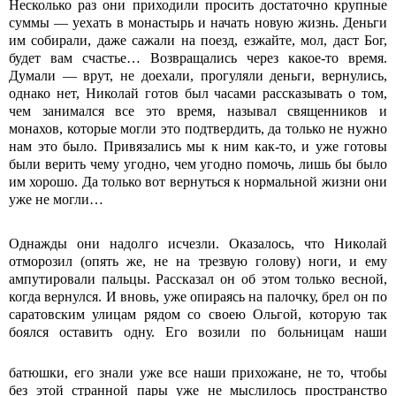
Несколько раз они приходили просить достаточно крупные
суммы — уехать в монастырь и начать новую жизнь. Деньги
им собирали, даже сажали на поезд, езжайте, мол, даст Бог,
будет вам счастье… Возвращались через какое-то время.
Думали — врут, не доехали, прогуляли деньги, вернулись,
однако нет, Николай готов был часами рассказывать о том,
чем занимался все это время, называл священников и
монахов, которые могли это подтвердить, да только не нужно
нам это было. Привязались мы к ним как-то, и уже готовы
были верить чему угодно, чем угодно помочь, лишь бы было
им хорошо. Да только вот вернуться к нормальной жизни они
уже не могли…
Однажды они надолго исчезли. Оказалось, что Николай
отморозил (опять же, не на трезвую голову) ноги, и ему
ампутировали пальцы. Рассказал он об этом только весной,
когда вернулся. И вновь, уже опираясь на палочку, брел он по
саратовским улицам рядом со своею Ольгой, которую так
боялся оставить одну. Его возили по больница
м наши
батюшки, его знали уже все наши прихожане, не то, чтобы
без этой странной пары уже не мыслилось пространство