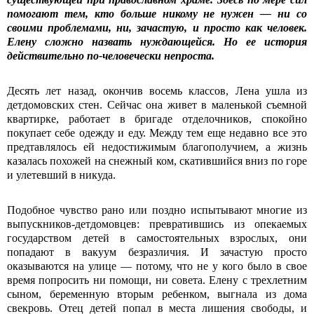
помогают тем, кто больше никому не нужен — ни со
своими проблемами, ни, зачастую, и просто как человек.
Елену сложно назвать нуждающейся. Но ее история
действительно по-человечески непроста.
Десять лет назад, окончив восемь классов, Лена ушла из
детдомовских стен. Сейчас она живет в маленькой съемной
квартирке, работает в бригаде отделочников, спокойно
покупает себе одежду и еду. Между тем еще недавно все это
предтавлялось ей недостижимым благополучием, а жизнь
казалась похожей на снежный ком, скатившийся вниз по горе
и улетевший в никуда.
Подобное чувство рано или поздно испытывают многие из
выпускников-детдомовцев: превратившись из опекаемых
государством детей в самостоятельных взрослых, они
попадают в вакуум безразличия. И зачастую просто
оказываются на улице — потому, что не у кого было в свое
время попросить ни помощи, ни совета. Елену с трехлетним
сыном, беременную вторым ребенком, выгнала из дома
свекровь. Отец детей попал в места лишения свободы, и