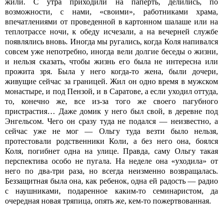
жили. С утра приходили на паперть, делились, по
возможности, с нами, «своими», работниками храма,
впечатлениями от проведенной в картонном шалаше или на
теплотрассе ночи, к обеду исчезали, а на вечерней службе
появлялись вновь. Иногда мы ругались, когда Коля напивался
совсем уже непотребно, иногда вели долгие беседы о жизни,
и нельзя сказать, чтобы жизнь его была не интересна или
прожита зря. Была у него когда-то жена, были дочери,
живущие сейчас за границей. Жил он одно время в мужском
монастыре, и под Пензой, и в Саратове, а если уходил оттуда,
то, конечно же, все из-за того же своего пагубного
пристрастия… Даже домик у него был свой, в деревне под
Энгельсом. Чего он сразу туда не подался — неизвестно, а
сейчас уже не мог — Ольгу туда везти было нельзя,
протестовали родственники Коли, а без него она, боялся
Коля, погибнет одна на улице. Правда, саму Ольгу такая
перспектива особо не пугала. На неделе она «уходила» от
него по два-три раза, но всегда неизменно возвращалась.
Беззащитная была она, как ребенок, одна ей радость — радио
с наушниками, подаренное каким-то семинаристом, да
очередная новая тряпица, опять же, кем-то пожертвованная.