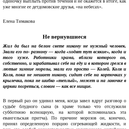
одиночку выплыть против течения и не окажется в итоге, как
уже многие ее детдомовские друзья, «на небесах».
Елена Тимакова
Не вернувшиеся
Жил да был на белом свете никому не нужный человек.
Звали его по- разному — когда «ходят тут всякие», когда и
того хуже. Работники храма, вблизи которого он,
собственно, и зарабатывал себе на еду и в котором грелся в
лютые зимние морозы, звали его просто — Колей. Коля и
Коля, пока не мешает никому, сидит себе на корточках у
крылечка, пока не шибко «теплый», может и на лавочке в
церкви погреться, словом — как все нищие.
В первый раз он удивил меня, когда завел вдруг разговор о
судьбе блудного сына (в храме только что отслужили
субботнюю всенощную, на которой вспоминалась эта
евангельская притча). По причине морозов он, конечно,
принял определенную порцию согревающей жидкости, и