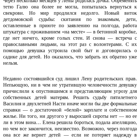
Через несколько месяцев у Лены родилась дочка. Обременять
тетю Галю она более не могла, попыталась вернуться к
свекрови. Но мир продлился недолго. Новый виток
детдомовской судьбы: скитания по знакомым, дети,
оставленные в приюте по заявлению на полгода, работа
штукатура с проживанием «на месте» — в бетонной коробке,
где нет ничего, кроме голых стен. И снова — встреча с
православными людьми, на этот раз с волонтерами. С их
помощью девушка устроила свой быт и договорилась о
садике для детей. Но оказалось, что забрать их обратно уже
нельзя.
Недавно состоявшийся суд лишил Лену родительских прав.
Непьющую, ни в чем не утратившую человечности девушку
причислили к опустившимся и представляющим угрозу для
собственных детей матерям. Решить судьбу пятилетнего
Василия и двухлетней Насти иначе могли бы две формальные
справки — о достаточной «белой» зарплате и собственном
жилье. Ни того, ни другого у выросшей сироты нет — но ее
ли в этом вина… Елена решила бороться, подала апелляцию,
но чем все закончится, неизвестно. Возможно, через полгода
она все же вернет детей — если не потеряет надежду в