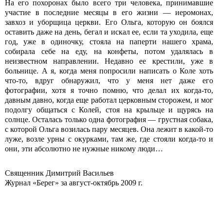
На его похоронах было всего три человека, принимавшие
участие в последние месяцы в его жизни — иеромонах,
завхоз и уборщица церкви. Его Ольга, которую он боялся
оставить даже на день, бегал и искал ее, если та уходила, еще
год, уже в одиночку, стояла на паперти нашего храма,
собирала себе на еду, на конфеты, потом удалялась в
неизвестном направлении. Недавно ее крестили, уже в
больнице. А я, когда меня попросили написать о Коле хоть
что-то, вдруг обнаружил, что у меня нет даже его
фотографии, хотя я точно помню, что делал их когда-то,
давным давно, когда еще работал церковным сторожем, и мог
подолгу общаться с Колей, стоя на крыльце и щурясь на
солнце. Осталась только одна фотография — грустная собака,
с которой Ольга возилась пару месяцев. Она лежит в какой-то
луже, возле урны с окурками, там же, где стояли когда-то и
они, эти абсолютно не нужные никому люди…
Священник Димитрий Васильев
Журнал «Берег» за август-октябрь 2009 г.