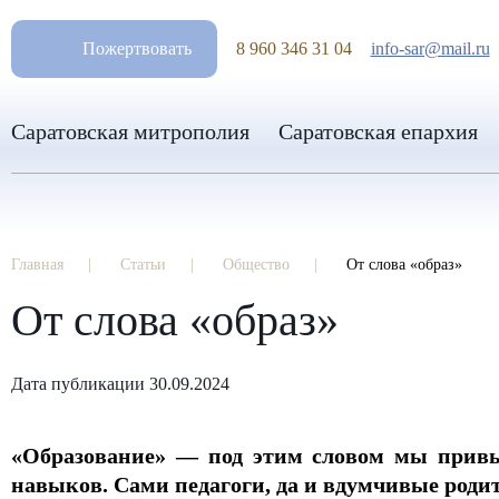
РАЗМ
Пожертвовать
8 960 346 31 04
info-sar@mail.ru
Саратовская митрополия
Саратовская епархия
Главная
Статьи
Общество
От слова «образ»
От слова «образ»
Дата публикации 30.09.2024
«Образование» — под этим словом мы привы
навыков. Сами педагоги, да и вдумчивые роди