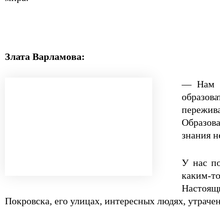
Злата Варламова:
— Нам з
образова
пережив
Образов
знания н
У нас п
каким-то
Настоящи
Покровска, его улицах, интересных людях, утрачен