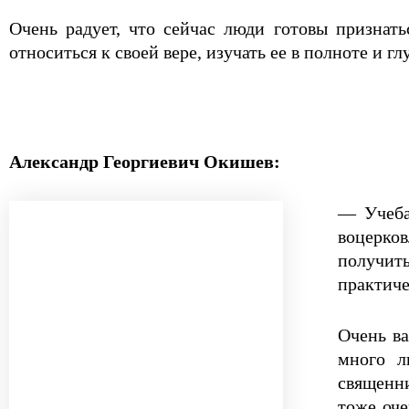
Очень радует, что сейчас люди готовы признат
относиться к своей вере, изучать ее в полноте и гл
Александр Георгиевич Окишев:
— Учеба 
воцерко
получит
практиче
Очень ва
много л
священни
тоже оче