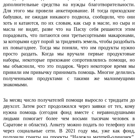
дополнительные средства на нужды благотворительности.
Для этого мы провели анкетирование. И тогда приходские
бабушки, не ожидая никакого подвоха, сообщили, что они
хоть и катаются, по их словам, как сыр в масле, но сыра и
масла не видят, разве что на Пасху себя решаются этим
порадовать, что питаются они третьесортными макаронами,
за которыми едут порой за тридевять земель, чтобы раздобыть
их повыгоднее. Тогда мы поняли, что им продукты нужно
просто раздать. Когда мы вручали первые продуктовые
наборы, некоторые прихожане сопротивлялись помощи, но
мы объяснили, что это подарок. Через некоторое время мы
привили им привычку принимать помощь. Многие делились
полученными продуктами с такими же малоимущими
знакомыми.
За месяц число получателей помощи выросло с тридцати до
двухсот. Затем рост продолжился через заявки от тех, кому
нужна помощь (сегодня фонд вместе с неравнодушными
людьми помогает более чем восьми тысячам человек в
Саратове и области). Анкету можно подать по телефону или
через социальные сети. В 2021 году мы, уже как фонд,
получили гранты на проекты “Надежда матерей-одиночек”,