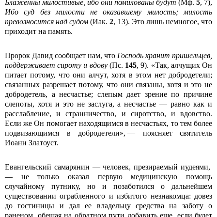
Блаженны милостивые, ибо они помилованы будут
(Мф.
5
, 7),
Ибо суд без милости не оказавшему милость; милость
превозносится над судом
(Иак.
2
, 13). Это лишь немногое, что
приходит на память.
Пророк Давид сообщает нам, что
Господь хранит пришельцев,
поддерживает сироту и вдову
(Пс.
145
, 9). «Так, алчущих Он
питает потому, что они алчут, хотя в этом нет добродетели;
связанных разрешает потому, что они связаны, хотя и это не
добродетель, а несчастье; слепым дает зрение по причине
слепоты, хотя и это не заслуга, а несчастье — равно как и
расслабление, и странничество, и сиротство, и вдовство.
Если же Он помогает находящимся в несчастьях, то тем более
подвизающимся в добродетели», — поясняет святитель
Иоанн Златоуст.
Евангельский самарянин — человек, презираемый иудеями,
— не только оказал первую медицинскую помощь
случайному путнику, но и позаботился о дальнейшем
существовании ограбленного и избитого незнакомца: довез
до гостиницы и дал ее владельцу средства на заботу о
раненом, обещая на обратном пути добавить еще, если будет