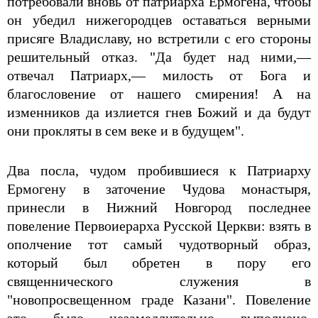
потребовали вновь от патриарха Ермогена, чтобы
он убедил нижегородцев оставаться верными
присяге Владиславу, но встретили с его стороны
решительный отказ. "Да будет над ними,—
отвечал Патриарх,— милость от Бога и
благословение от нашего смирения! А на
изменников да излиется гнев Божий и да будут
они прокляты в сем веке и в будущем".
Два посла, чудом пробившиеся к Патриарху
Ермогену в заточение Чудова монастыря,
принесли в Нижний Новгород последнее
повеление Первоиерарха Русской Церкви: взять в
ополчение тот самый чудотворный образ,
который был обретен в пору его
священнического служения в
"новопросвещенном граде Казани". Повеление