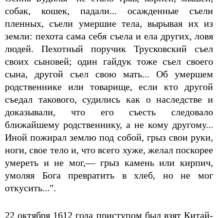
собак, кошек, падали... осажденные съели
пленных, съели умершие тела, вырывая их из
земли: пехота сама себя съела и ела других, ловя
людей. Пехотный поручик Трусковский съел
своих сыновей; один гайдук тоже съел своего
сына, другой съел свою мать... Об умершем
родственнике или товарище, если кто другой
съедал такового, судились как о наследстве и
доказывали, что его съесть следовало
ближайшему родственнику, а не кому другому...
Иной пожирал землю под собой, грыз свои руки,
ноги, свое тело и, что всего хуже, желал поскорее
умереть и не мог,— грыз камень или кирпич,
умоляя Бога превратить в хлеб, но не мог
откусить...".
22 октября 1612 года приступом был взят Китай-