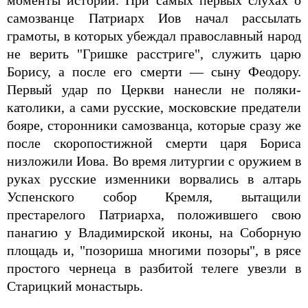
моменты истории. При самых первых слухах о
самозванце Патриарх Иов начал рассылать
грамоты, в которых убеждал православный народ
не верить "Гришке расстриге", служить царю
Борису, а после его смерти — сыну Феодору.
Первый удар по Церкви нанесли не поляки-
католики, а сами русские, московские предатели
бояре, сторонники самозванца, которые сразу же
после скоропостижной смерти царя Бориса
низложили Иова. Во время литургии с оружием в
руках русские изменники ворвались в алтарь
Успенского собор Кремля, вытащили
престарелого Патриарха, положившего свою
панагию у Владимирской иконы, на Соборную
площадь и, "позориша многими позоры", в рясе
простого чернеца в разбитой телеге увезли в
Старицкий монастырь.