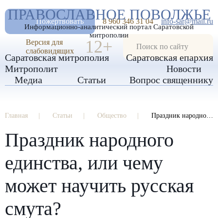
А
ПРАВОСЛАВНОЕ ПОВОЛЖЬЕ
А
РАЗМЕР ШРИФТА
А
Пожертвовать
8 960 346 31 04
info-sar@mail.ru
Информационно-аналитический портал Саратовской
ИЗОБРАЖЕНИЯ
митрополии
12+
Версия для
слабовидящих
Саратовская митрополия
Саратовская епархия
Митрополит
Новости
Медиа
Статьи
Вопрос священнику
Главная
Статьи
Общество
Праздник народного единства, или чему может научить русская смута?
Праздник народного
единства, или чему
может научить русская
смута?