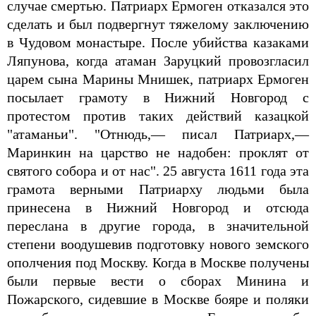
случае смертью. Патриарх Ермоген отказался это
сделать и был подвергнут тяжелому заключению
в Чудовом монастыре. После убийства казаками
Ляпунова, когда атаман Заруцкий провозгласил
царем сына Марины Мнишек, патриарх Ермоген
посылает грамоту в Нижний Новгород с
протестом против таких действий казацкой
"атаманьи". "Отнюдь,— писал Патриарх,—
Маринкин на царство не надобен: проклят от
святого собора и от нас". 25 августа 1611 года эта
грамота верными Патриарху людьми была
принесена в Нижний Новгород и отсюда
переслана в другие города, в значительной
степени воодушевив подготовку нового земского
ополчения под Москву. Когда в Москве получены
были первые вести о сборах Минина и
Пожарского, сидевшие в Москве бояре и поляки