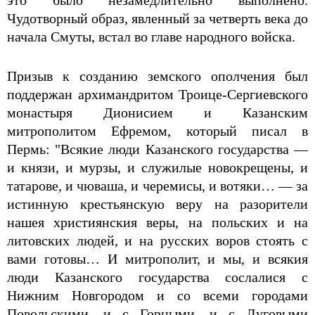
это было незамедлительно выполнено.
Чудотворный образ, явленный за четверть века до
начала Смуты, встал во главе народного войска.
Призыв к созданию земского ополчения был
поддержан архимандритом Троице-Сергиевского
монастыря Дионисием и Казанским
митрополитом Ефремом, который писал в
Пермь: "Всякие люди Казанского государства —
и князи, и мурзы, и служилые новокрещены, и
татарове, и чюваша, и черемисы, и вотяки… — за
истинную крестьянскую веру на разорители
нашея християнския веры, на польских и на
литовских людей, и на русских воров стоять с
вами готовы… И митрополит, и мы, и всякия
люди Казанского государства сослалися с
Нижним Новгородом и со всеми городами
Повольскими, и с Горными, и с Луговыми