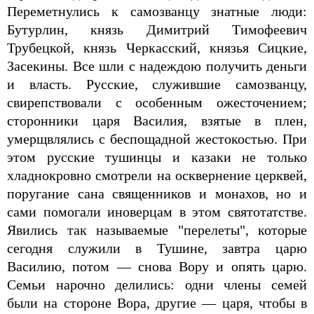
Переметнулись к самозванцу знатные люди:
Бутурлин, князь Димитрий Тимофеевич
Трубецкой, князь Черкасский, князья Сицкие,
Засекины. Все шли с надеждою получить деньги
и власть. Русские, служившие самозванцу,
свирепствовали с особенным ожесточением;
сторонники царя Василия, взятые в плен,
умерщвлялись с беспощадной жестокостью. При
этом русские тушинцы и казаки не только
хладнокровно смотрели на осквернение церквей,
поругание сана священников и монахов, но и
сами помогали иноверцам в этом святотатстве.
Явились так называемые "перелеты", которые
сегодня служили в Тушине, завтра царю
Василию, потом — снова Вору и опять царю.
Семьи нарочно делились: одни члены семей
были на стороне Вора, другие — царя, чтобы в