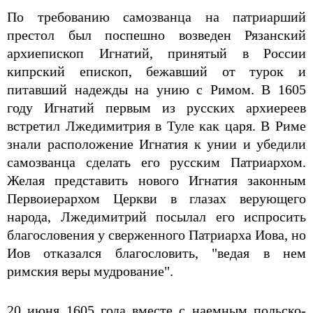
По требованию самозванца на патриарший
престол был поспешно возведен Рязанский
архиепископ Игнатий, принятый в России
кипрский епископ, бежавший от турок и
питавший надежды на унию с Римом. В 1605
году Игнатий первым из русских архиереев
встретил Лжедимитрия в Туле как царя. В Риме
знали расположение Игнатия к унии и убедили
самозванца сделать его русским Патриархом.
Желая представить нового Игнатия законным
Первоиерархом Церкви в глазах верующего
народа, Лжедимитрий посылал его испросить
благословения у сверженного Патриарха Иова, но
Иов отказался благословить, "ведая в нем
римския веры мудрование".
20 июня 1605 года вместе с наемным польско-