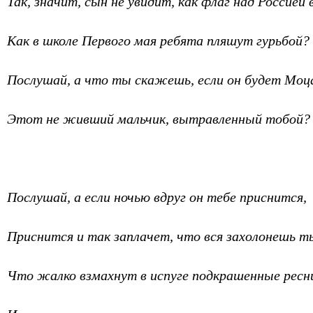
Так, значит, сын не увидит, как флаг над Россией
Как в школе Первого мая ребята пляшут гурьбой?
Послушай, а что ты скажешь, если он будет Моц
Этот не живший мальчик, вытравленный тобой?
Послушай, а если ночью вдруг он тебе приснится,
Приснится и так заплачет, что вся захолонешь т
Что жалко взмахнут в испуге подкрашенные рес