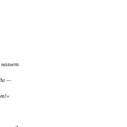
 нальет.
еда —
от!»