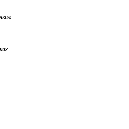
онким
ках