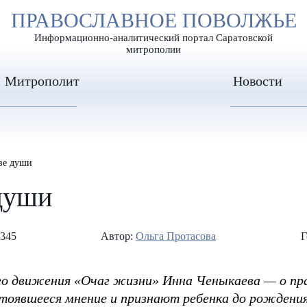
А
ПРАВОСЛАВНОЕ ПОВОЛЖЬЕ
А
ЕР ШРИФТА
ИЗОБРАЖЕН
А
Информационно-аналитический портал Саратовской
митрополии
Митрополит
Новости
две души
 души
 345
Автор:
Ольга Протасова
Г
 движения «Очаг жизни» Инна Ченыкаева — о прав
стоявшееся мнение и признают ребенка до рождения