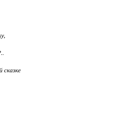
у,
..
й сказке