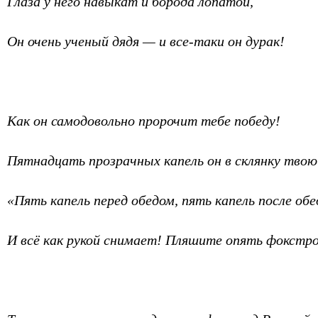
Глаза у него навыкат и борода лопатой,
Он очень ученый дядя — и все-таки он дурак!
Как он самодовольно пророчит тебе победу!
Пятнадцать прозрачных капель он в склянку твою
«Пять капель перед обедом, пять капель после об
И всё как рукой снимает! Пляшите опять фокстр