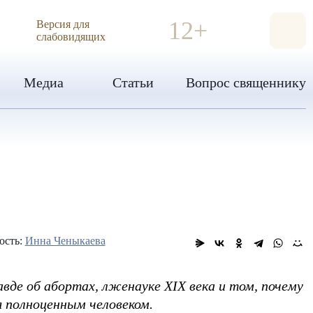
ИЯ
12+
Версия для
слабовидящих
Медиа
Статьи
Вопрос священнику
ость:
Инна Ченыкаева
де об абортах, лженауке XIX века и том, почему
 полноценным человеком.