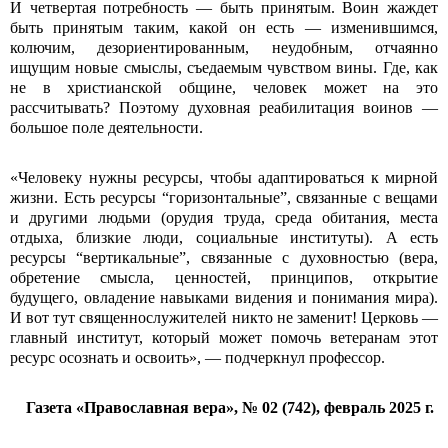
И четвертая потребность — быть принятым. Воин жаждет
быть принятым таким, какой он есть — изменившимся,
колючим, дезориентированным, неудобным, отчаянно
ищущим новые смыслы, съедаемым чувством вины. Где, как
не в хрис­тианской общине, человек может на это
рассчитывать? Поэтому духовная реабилитация воинов —
большое поле деятельности.
«Человеку нужны ресурсы, чтобы адаптироваться к мирной
жизни. Есть ресурсы “горизонтальные”, связанные с вещами
и другими людьми (орудия труда, среда обитания, места
отдыха, близкие люди, социальные институты). А есть
ресурсы “вертикальные”, связанные с духовностью (вера,
обретение смысла, ценностей, принципов, открытие
будущего, овладение навыками видения и понимания мира).
И вот тут священнослужителей никто не заменит! Церковь —
главный институт, который может помочь ветеранам этот
ресурс осознать и освоить», — подчеркнул профессор.
Газета «Православная вера», № 02 (742), февраль 2025 г.