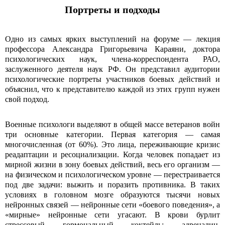
Портреты и подходы
Одно из самых ярких выступлений на форуме — лекция
профессора Александра Григорьевича Караяни, доктора
психологических наук, члена-корреспондента РАО,
заслуженного деятеля наук РФ. Он представил аудитории
психологические портреты участников боевых действий и
объяснил, что к представителю каждой из этих групп нужен
свой подход.
Военные психологи выделяют в общей массе ветеранов войн
три основные категории. Первая категория — самая
многочисленная (от 60%). Это лица, переживающие кризис
реадаптации и ресоциализации. Когда человек попадает из
мирной жизни в зону боевых действий, весь его организм —
на физическом и психологическом уровне — перестраивается
под две задачи: выжить и поразить противника. В таких
условиях в головном мозге образуются тысячи новых
нейронных связей — нейронные сети «боевого поведения», а
«мирные» нейронные сети угасают. В крови бурлит
стрессовый гормональный коктейль: адреналин,