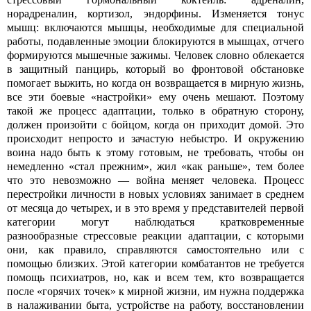
норадреналин, кортизол, эндорфины. Изменяется тонус
мышц: включаются мышцы, необходимые для специальной
работы, подавленные эмоции блокируются в мышцах, отчего
формируются мышечные зажимы. Человек словно облекается
в защитный панцирь, который во фронтовой обстановке
помогает выжить, но когда он возвращается в мирную жизнь,
все эти боевые «настройки» ему очень мешают. Поэтому
такой же процесс адаптации, только в обратную сторону,
должен произойти с бойцом, когда он приходит домой. Это
происходит непросто и зачастую небыстро. И окружению
вои­на надо быть к этому готовым, не требовать, чтобы он
немедленно «стал прежним», жил «как раньше», тем более
что это невозможно — война меняет человека. Процесс
перестройки личности в новых условиях занимает в среднем
от месяца до четырех, и в это время у представителей первой
категории могут наблюдаться кратковременные
разнообразные стрессовые реакции адаптации, с которыми
они, как правило, справляются самостоятельно или с
помощью близких. Этой категории комбатантов не требуется
помощь психиатров, но, как и всем тем, кто возвращается
после «горячих точек» к мирной жизни, им нужна поддержка
в налаживании быта, устройстве на работу, восстановлении