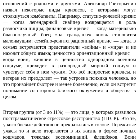
отношений с родными и друзьями. Александр Григорьевич
назвал некоторые виды кризисов, с которыми могут
столкнуться комбатанты. Например, статусно-ролевой кризис
— когда легендарный снайпер возвращается в роль
разносчика пиццы; финансовый кризис — когда материально
благополучный боец «на гражданке» вновь становится
малоимущим; семейно-реинтеграционный кризис — когда в
семьях встречаются представители «войны» и «мира» и не
находят общего языка; ценностно-ориентационный кризис —
когда воин, живший в ценностно однородном военном
социуме, приходит в разнородный мирный социум и
чувствует себя в нем чужим. Это всё непростые кризисы, и
ветеран их преодолеет — так устроена психика человека, но
это произойдет быстрее и менее болезненно, если он встретит
понимание со стороны близкого окружения и общества в
целом.
Вторая группа (от 3 до 11%) — это лица, у которых развилось
посттравматическое стрессовое расстройство (ПТСР). Это те,
у кого боевые действия не прекратились в голове. Пережитые
ужасы то и дело вторгаются в их жизнь в форме ночных
кошмаров, тяжелых воспоминаний, флешбэков. Воин