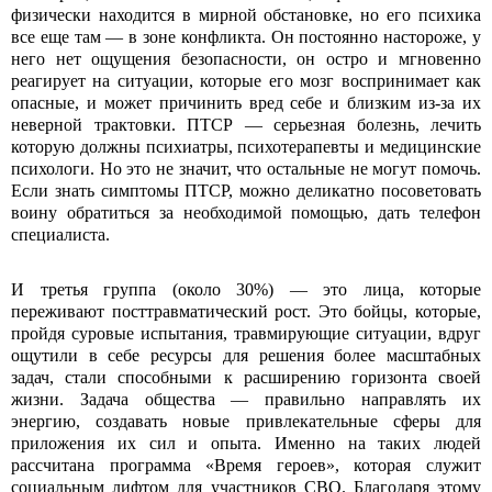
физически находится в мирной обстановке, но его психика
все еще там — в зоне конфликта. Он постоянно настороже, у
него нет ощущения безопасности, он остро и мгновенно
реагирует на ситуации, которые его мозг воспринимает как
опасные, и может причинить вред себе и близким из-за их
неверной трактовки. ПТСР — серьезная болезнь, лечить
которую должны психиатры, психотерапевты и медицинские
психологи. Но это не значит, что остальные не могут помочь.
Если знать симптомы ПТСР, можно деликатно посоветовать
воину обратиться за необходимой помощью, дать телефон
специалиста.
И третья группа (около 30%) — это лица, которые
переживают посттравматический рост. Это бойцы, которые,
пройдя суровые испытания, травмирующие ситуации, вдруг
ощутили в себе ресурсы для решения более масштабных
задач, стали способными к расширению горизонта своей
жизни. Задача общества — правильно направлять их
энергию, создавать новые привлекательные сферы для
приложения их сил и опыта. Именно на таких людей
рассчитана программа «Время героев», которая служит
социальным лифтом для участников СВО. Благодаря этому