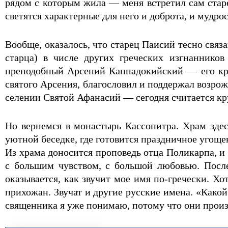
рядом с которым жила — меня встретил сам старе
светятся характерные для него и доброта, и мудрос
Вообще, оказалось, что старец Паисий тесно связ
старца) в числе других греческих изгнаннико
преподобный Арсений Каппадокийский — его кре
святого Арсения, благословил и поддержал возро
селении Святой Афанасий — сегодня считается к
Но вернемся в монастырь Кассопитра. Храм здес
уютной беседке, где готовится праздничное угоще
Из храма доносится проповедь отца Поликарпа, и 
с большим чувством, с большой любовью. После
оказывается, как звучит мое имя по-гречески. Х
прихожан. Звучат и другие русские имена. «Как
священника я уже понимаю, потому что они произн