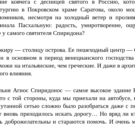
ие ковчега с десницей святого в Россию, кото
тургию в Покровском храме Саратова, около мо
ломников, несмотря на холодный ветер и пролив
инала Пасхальную: радость, умиротворение, ощ
е у самого святителя Спиридона?
ркиру — столицу острова. Ее пешеходный центр — 
в основном в период венецианского господства 
хожи на итальянские, чем греческие. И даже в архи
ого влияния.
ольня Агиос Спиридонос — самое высокое здание К
что с той стороны, куда мы приехали на автобусе,
апутанной сетью сложно было разобраться даже с
т вновь приходилось искать дорогу… Но вряд ли к
нь доброжелательны и стараются помочь. И очень 