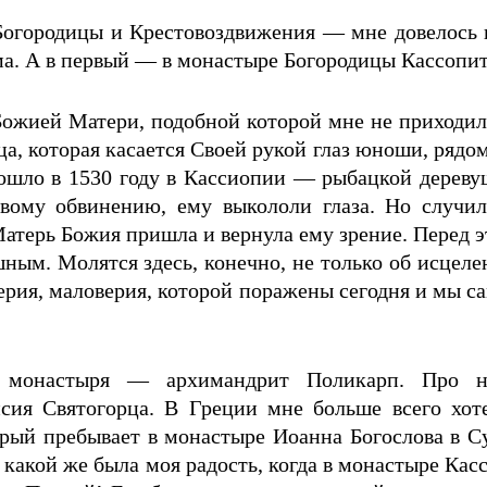
огородицы и Крестовоздвижения — мне довелось в
ма. А в первый — в монастыре Богородицы Кассопит
Божией Матери, подобной которой мне не приходил
ца, которая касается Своей рукой глаз юноши, ряд
зошло в 1530 году в Кассиопии — рыбацкой дереву
ому обвинению, ему выкололи глаза. Но случил
атерь Божия пришла и вернула ему зрение. Перед э
шным. Молятся здесь, конечно, не только об исцел
ерия, маловерия, которой поражены сегодня и мы с
о монастыря — архимандрит Поликарп. Про н
исия Святогорца. В Греции мне больше всего хот
орый пребывает в монастыре Иоанна Богослова в С
 какой же была моя радость, когда в монастыре Кас