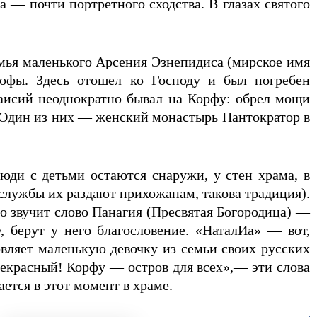
 — почти портретного сходства. В глазах святого
семья маленького Арсения Эзнепидиса (мирское имя
рофы. Здесь отошел ко Господу и был погребен
аисий неоднократно бывал на Корфу: обрел мощи
. Один из них — женский монастырь Пантократор в
юди с детьми остаются снаружи, у стен храма, в
 службы их раздают прихожанам, такова традиция).
то звучит слово Панагия (Пресвятая Богородица) —
 берут у него благословение. «НаталИа» — вот,
овляет маленькую девочку из семьи своих русских
екрасный! Корфу — остров для всех»,— эти слова
ется в этот момент в храме.