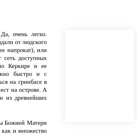
Да, очень легко.
вдали от людского
е напрокат), или
т сеть доступных
по Керкире и ее
ожно быстро и с
ся на гринбасе в
ест на острове. А
ин из древнейших
оны Божией Матери
 как и множество