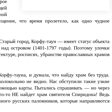
рое
щей
ной
ущение, что время пролетело, как одно чудное
Старый город, Корфу-таун — имеет статус объекта
над островом (1401-1797 годы). Поэтому улочки
тектуре, росписях, убранстве православных храмов
орфу-тауна, и думала, что найду храм без труда.
 колокольню не видно. Нас обступили такие узкие
 помощью карты. Пытались спрашивать — но через
то-то НЕ найдет храм святителя Спиридона! Ведь
много русских паломников, которые направляются