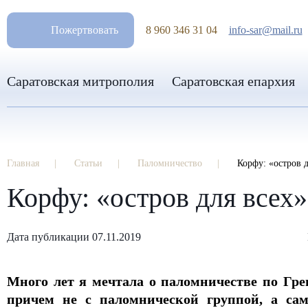
РАЗМ
Пожертвовать
8 960 346 31 04
info-sar@mail.ru
Саратовская митрополия
Саратовская епархия
Главная
Статьи
Паломничество
Корфу: «остров д
Корфу: «остров для всех»
Дата публикации 07.11.2019
Много лет я мечтала о паломничестве по Гре
причем не с паломнической группой, а само