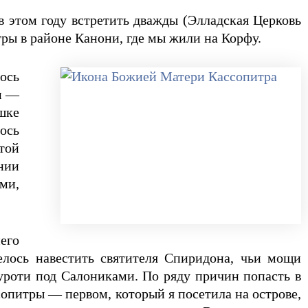
 этом году встретить дважды (Элладская Церковь
ры в районе Канони, где мы жили на Корфу.
ось
ом —
шке
ось
той
ении
ами,
его
елось навестить святителя Спиридона, чьи мощи
уроти под Салониками. По ряду причин попасть в
сопитры — первом, который я посетила на острове,