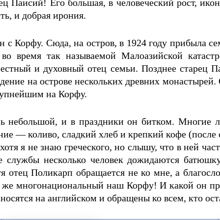
ц Паисий! Его большая, в человеческий рост, икона
ть, и добрая ирония.
ан с Корфу. Сюда, на остров, в 1924 году прибыла 
в во время так называемой Малоазийской катаст
стный и духовный отец семьи. Позднее старец П
ждение на острове нескольких древних монастырей
рупнейшим на Корфу.
ь небольшой, и в праздники он битком. Многие л
ние — коливо, сладкий хлеб и крепкий кофе (после
хотя я не знаю греческого, но слышу, что в ней час
 службы несколько человек дожидаются батюшку,
отя отец Поликарп обращается не ко мне, а благосл
ой же многонациональный наш Корфу! И какой он пр
осятся на английском и обращены ко всем, кто оста