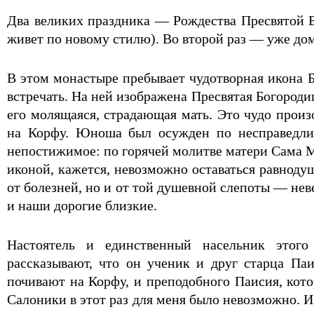
Два великих праздника — Рождества Пресвятой Б
живет по новому стилю). Во второй раз — уже до
В этом монастыре пребывает чудотворная икона 
встречать. На ней изображена Пресвятая Богороди
его молящаяся, страдающая мать. Это чудо прои
на Корфу. Юноша был осужден по несправедлив
непостижимое: по горячей молитве матери Сама М
иконой, кажется, невозможно оставаться равноду
от болезней, но и от той душевной слепоты — нев
и наши дорогие близкие.
Настоятель и единственный насельник этог
рассказывают, что он ученик и друг старца Па
почивают на Корфу, и преподобного Паисия, кот
Салоники в этот раз для меня было невозможно. И