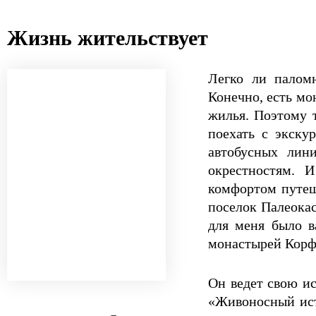
Жизнь жительствует
Легко ли паломн
Конечно, есть мо
жилья. Поэтому 
поехать с экску
автобусных лин
окрестностям. 
комфортом путеш
поселок Палеокас
для меня было в
монастырей Корф
Он ведет свою ис
«Живоносный ист