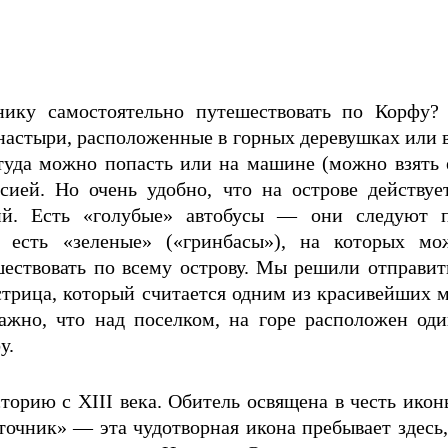
ику самостоятельно путешествовать по Корфу? 
настыри, расположенные в горных деревушках или 
туда можно попасть или на машине (можно взять е
рсией. Но очень удобно, что на острове действуе
ий. Есть «голубые» автобусы — они следуют 
И есть «зеленые» («гринбасы»), на которых м
ествовать по всему острову. Мы решили отправить
трица, который считается одним из красивейших м
ажно, что над поселком, на горе расположен од
у.
торию с XIII века. Обитель освящена в честь ик
очник» — эта чудотворная икона пребывает здесь,