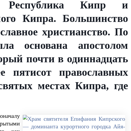
— Республика Кипр и
ного Кипра. Большинство
славное христианство. По
ла основана апостолом
торый почти в одиннадцать
ее пятисот православных
святых местах Кипра, где
оначалу
крытыми