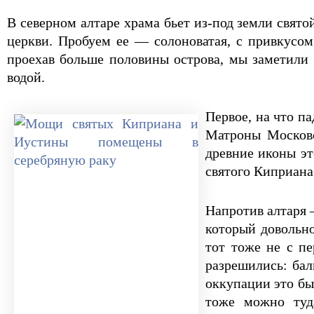
В северном алтаре храма бьет из-под земли свят
церкви. Пробуем ее — солоноватая, с привкусо
проехав больше половины острова, мы заметили 
водой.
Первое, на что п
Матроны Московс
древние иконы э
святого Киприана
Напротив алтаря 
который довольно
тот тоже не с пе
разрешились: бал
оккупации это бы
тоже можно туда