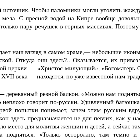
ой источник. Чтобы паломники могли утолить жажду,
м мела. С пресной водой на Кипре вообще довольн
только пару речушек в горных массивах. Поэтому
адает наш взгляд в самом храме,— небольшие икон
кой. Откуда они здесь?.. Оказывается, их приве
той церкви — «Христос милующий», «Богоматерь О
 XVII века — находятся, по уже известной нам трад
— деревянный резной балкон. «Можно нам поднять
 неплохо говорит по-русски. Удивленный батюшка 
рвой попытки понимает, зачем этим русским вдру
кон здесь предназначается не для певчих, как у н
ло место для молитвы женщин и детей, а сейчас та
 подняться. «Только осторожно, там темно и 