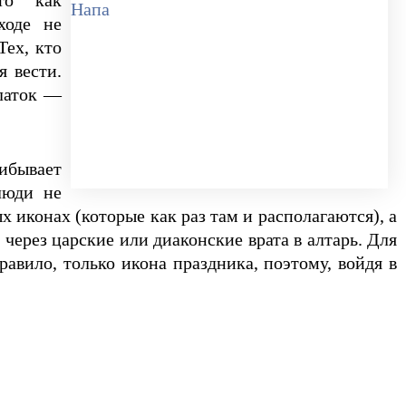
то как
ходе не
Тех, кто
я вести.
платок —
ибывает
люди не
х иконах (которые как раз там и располагаются), а
через царские или диаконские врата в алтарь. Для
равило, только икона праздника, поэтому, войдя в