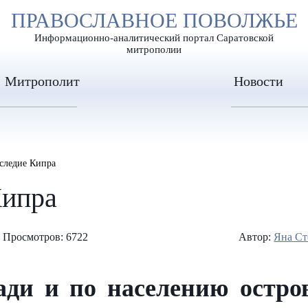
А
ПРАВОСЛАВНОЕ ПОВОЛЖЬЕ
А
ЕР ШРИФТА
ИЗОБРАЖЕН
А
Информационно-аналитический портал Саратовской
митрополии
Митрополит
Новости
следие Кипра
Кипра
Просмотров: 6722
Автор:
Яна Ст
ди и по населению остров