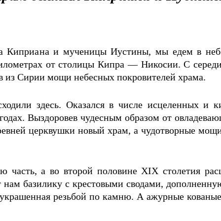
ка Киприана и мученицы Иустины, мы едем в не
илометрах от столицы Кипра — Никосии. С середи
ов из Сирии мощи небесных покровителей храма.
ходили здесь. Оказался в числе исцеленных и к
 годах. Выздоровев чудесным образом от овладева
древней церквушки новый храм, а чудотворные мощ
ую часть, а во второй половине XIX столетия рас
 нам базилику с крестовыми сводами, дополненную
и украшенная резьбой по камню. А ажурные кованы