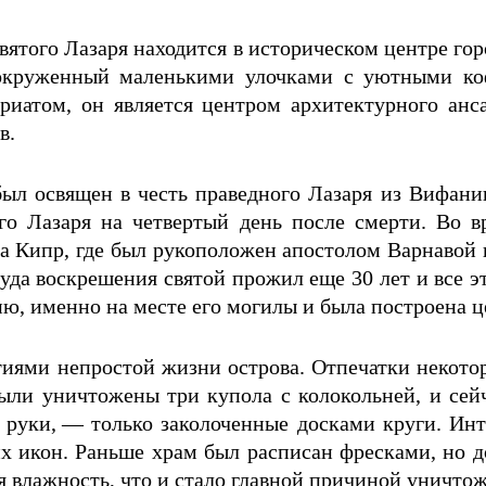
вятого Лазаря находится в историческом центре го
окруженный маленькими улочками с уютными ко
ариатом, он является центром архитектурного анс
в.
ыл освящен в честь праведного Лазаря из Вифани
го Лазаря на четвертый день после смерти. Во 
а Кипр, где был рукоположен апостолом Варнавой
уда воскрешения святой прожил еще 30 лет и все э
ю, именно на месте его могилы и была построена ц
иями непростой жизни острова. Отпечатки некотор
ыли уничтожены три купола с колокольней, и сейч
руки, — только заколоченные досками круги. Инт
х икон. Раньше храм был расписан фресками, но до
ая влажность, что и стало главной причиной уничто