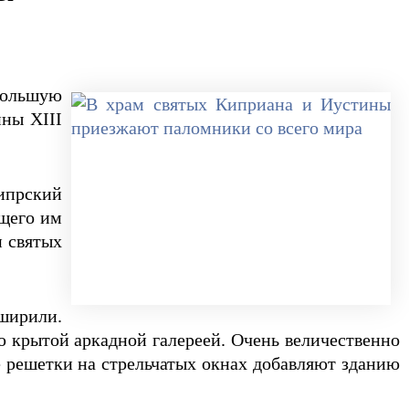
большую
ны XIII
ипрский
ющего им
и святых
ширили.
 крытой аркадной галереей. Очень величественно
е решетки на стрельчатых окнах добавляют зданию