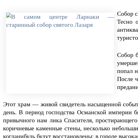
Собор с
Тесно 
антикв
туристо
Собор б
умерше
попал н
После ч
предани
Этот храм — живой свидетель насыщенной событ
день. В период господства Османской империи б
привычного нам лика Спасителя, простирающего 
коричневые каменные стены, несколько небольши
когда­нибудь будут восстановлены: в городе высок