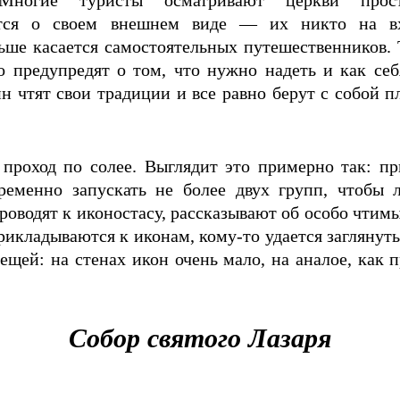
ногие туристы осматривают церкви прос
ются о своем внешнем виде — их никто на в
льше касается самостоятельных путешественников. 
о предупредят о том, что нужно надеть и как себ
н чтят свои традиции и все равно берут с собой 
роход по солее. Выглядит это примерно так: пр
ременно запускать не более двух групп, чтобы 
роводят к иконостасу, рассказывают об особо чтимы
кладываются к иконам, кому-то удается заглянуть 
щей: на стенах икон очень мало, на аналое, как п
Собор святого Лазаря