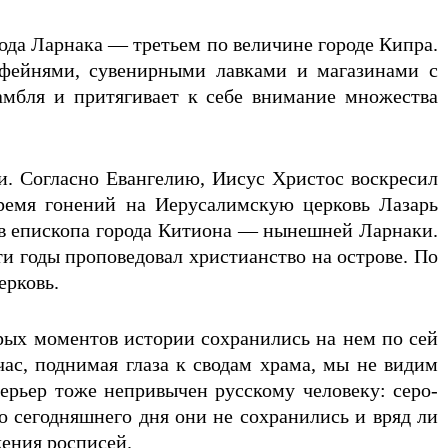
рода Ларнака — третьем по величине городе Кипра.
фейнями, сувенирными лавками и магазинами с
амбля и притягивает к себе внимание множества
и. Согласно Евангелию, Иисус Христос воскресил
время гонений на Иерусалимскую церковь Лазарь
 в епископа города Китиона — нынешней Ларнаки.
ти годы проповедовал христианство на острове. По
ерковь.
ых моментов истории сохранились на нем по сей
ас, поднимая глаза к сводам храма, мы не видим
ерьер тоже непривычен русскому человеку: серо-
 сегодняшнего дня они не сохранились и вряд ли
жения росписей.