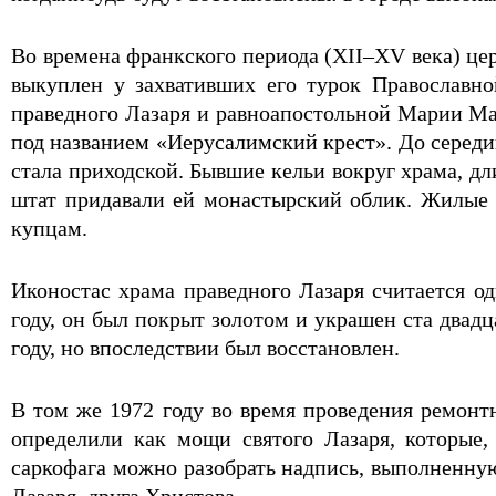
Во времена франкского периода (XII–XV века) це
выкуплен у захвативших его турок Православн
праведного Лазаря и равноапостольной Марии Маг
под названием «Иерусалимский крест». До середин
стала приходской. Бывшие кельи вокруг храма, 
штат придавали ей монастырский облик. Жилые
купцам.
Иконостас храма праведного Лазаря считается о
году, он был покрыт золотом и украшен ста двадц
году, но впоследствии был восстановлен.
В том же 1972 году во время проведения ремон
определили как мощи святого Лазаря, которые,
саркофага можно разобрать надпись, выполненную 
Лазаря, друга Христова.