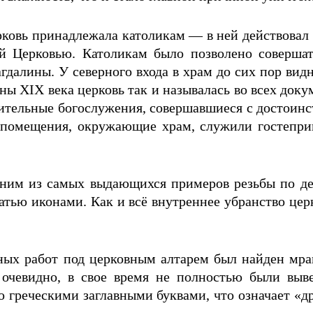
рковь принадлежала католикам — в ней действовал
ой Церковью. Католикам было позволено соверш
далины. У северного входа в храм до сих пор видн
ы XIX века церковь так и называлась во всех доку
длительные богослужения, совершавшиеся с достоин
 помещения, окружающие храм, служили гостепр
дним из самых выдающихся примеров резьбы по дер
атью иконами. Как и всё внутреннее убранство цер
тных работ под церковным алтарем был найден мра
 очевидно, в свое время не полностью были выв
греческими заглавными буквами, что означает «дру