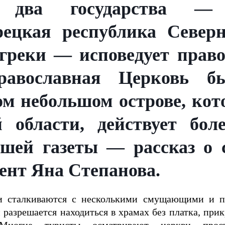
ы два государства 
рецкая республика Север
греки — исповедует право
равославная Церковь бы
том небольшом острове, ко
 области, действует бол
шей газеты — рассказ о 
ент Яна Степанова.
и сталкиваются с несколькими смущающими и п
зрешается находиться в храмах без платка, при