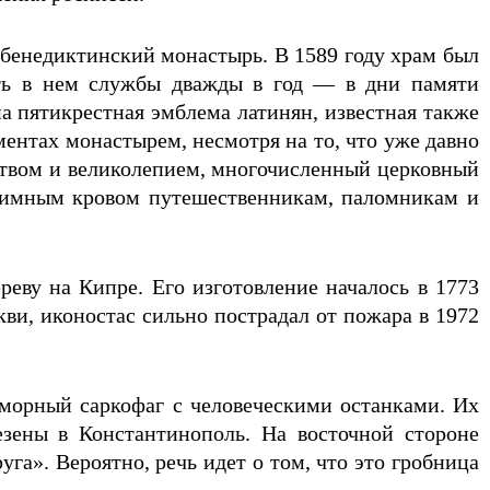
 бенедиктинский монастырь. В 1589 году храм был
ать в нем службы дважды в год — в дни памяти
а пятикрестная эмблема латинян, известная также
ментах монастырем, несмотря на то, что уже давно
ством и великолепием, многочисленный церковный
иимным кровом путешественникам, паломникам и
еву на Кипре. Его изготовление началось в 1773
кви, иконостас сильно пострадал от пожара в 1972
морный саркофаг с человеческими останками. Их
езены в Константинополь. На восточной стороне
га». Вероятно, речь идет о том, что это гробница