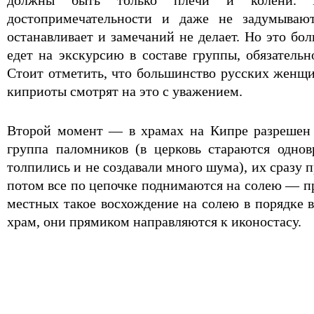
должны быть только плечи и колени. М
достопримечательности и даже не задумыва
останавливает и замечаний не делает. Но это бо
едет на экскурсию в составе группы, обязательн
Стоит отметить, что большинство русских женщи
киприоты смотрят на это с уважением.
Второй момент — в храмах на Кипре разрешен п
группа паломников (в церковь стараются однов
толпились и не создавали много шума), их сразу п
потом все по цепочке поднимаются на солею — при
местных такое восхождение на солею в порядке ве
храм, они прямиком направляются к иконостасу.