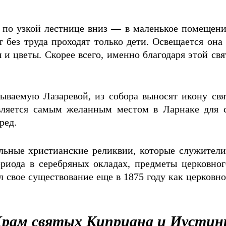
ь по узкой лестнице вниз — в маленькое помещение
т без труда проходят только дети. Освещается он
 цветы. Скорее всего, именно благодаря этой свя
зываемую Лазаревой, из собора выносят икону свя
 является самым желанным местом в Ларнаке д
ред.
альные христианские реликвии, которые служител
иода в серебряных окладах, предметы церковного
л свое существование еще в 1875 году как церковно­
рам святых Киприана и Иустин