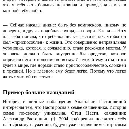
что у тебя есть большая церковная и приходская семья, в
которой тебя любят.
― Сейчас идеалы дикие: быть без комплексов, никому не
доверять, и другая подобная ерунда,― говорит Елена.― Но я
для себя поняла, что ребенка нельзя растить так, чтобы он
был «приспособлен» к жизни. Это совершенно неправильная
установка, которая, к сожалению, стала расхожим местом. У
человека должно быть внутренне благородство, которое
определит его отношение ко всему. И пускай ему из-за этого
будет в мире, где нормой стало приспособленчество, сложней
и трудней. Но в главном ему будет легко. Потому что легко
жить с чистой совестью.
Пример больше назиданий
История и личные наблюдения Анастасии Растопшиной
интересны тем, что Настя росла в семье священника. История
семьи по-своему уникальна. Отец Насти, священник
Александр Растопшин († 2004 год) решил посвятить себя
пастырскому служению, будучи уже состоявшимся взрослым