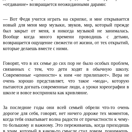
«отдавание» возвращается неожиданными дарами:
― Вот Федя учится играть на скрипке, и мне открывается
новый для меня мир музыки, звуков, мир, который прежде
был закрыт от меня, я никогда музыкой не занималась.
Вообще когда много времени проводишь с детьми,
возвращается ощущение свежести от жизни, от тех открытий,
которые делаешь вместе с ними.
Говорят, что в их семье до сих пор не было особых проблем,
связанных с тем, что дети ходят в обычную школу.
Современные «ценности» к ним «не прилипают». Вера не
очень хорошо представляет, что такое «мода», которую
пытаются догнать современные люди, а уроки хореографии в
школе и вовсе восприняла как кривляние.
За последние годы они всей семьей обрели что-то очень
дорогое для себя, говорят, нет ничего дороже тех моментов,
когда тебя охватывает волна радости от причастности к чему-
то большому и важному. Это переживаешь, когда приходишь
в храм, который в каком-то смысле стал домом, понимаешь,