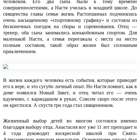
человеком. Его два сына были к тому времени
совершеннолетними, а Настя училась в младшей школе. До
священства главы семьи жизнь Растопшиных подчинялась
очень насыщенному «спортивному графику» и состояла из
бесконечных поездок на сборы и соревнования. Отец ―
тренер, оба сына занимались конькобежным спортом. Для
маленькой Насти, а семья переезжала с места на место
полным составом, такой образ жизни был сплошным
приключением.
В жизни каждого человека есть события, которые приводят
его к вере, и это сугубо личный опыт. Но Настя помнит, как в
доме появился Новый Завет, и отец читал его ― очень
вдумчиво, с карандашом в руках. Совсем скоро после этого
он крестился. А спустя три года стал священником.
Жизненный выбор детей во многом состоялся именно
благодаря выбору отца. Анастасия вот уже 11 лет преподает и
4 года руководит воскресной школой при Свято-
Алексиевском женском монастыре. Основателем школы был