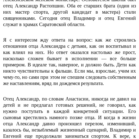
отец Александр Растопшин. Оба ее старших брата (один из
них мастер спорта, другой кандидат в мастера) стали
священниками. Сегодня отец Владимир и отец Евгений
служат в храмах Саратовской области.
Я с интересом жду ответа на вопрос: как же строились
отношения отца Александра с детьми, как он воспитывал и
как влиял на них. Но ответ оказался настолько же прост,
насколько сложен бывает в исполнении ― все больше
примером. В идеале так, наверное, и должно быть. Дети как
никто чувствительны к фальши. Если мы, взрослые, учим их
чему-то, но сами при этом не спешим следовать собственным
же наставлениям, вряд ли дождемся результата.
Отец Александр, по словам Анастасии, никогда не давил на
детей и не предлагал готовых решений, не говорил, как
нужно поступать в каждой конкретной ситуации. Его
сыновья крестились намного позже отца. И когда в жизни
отца Александр давно произошел перелом, изменивший,
казалось бы, незыблемый жизненный сценарий, Владимир и
Евгений еще продолжали заниматься спортом. К вере, к