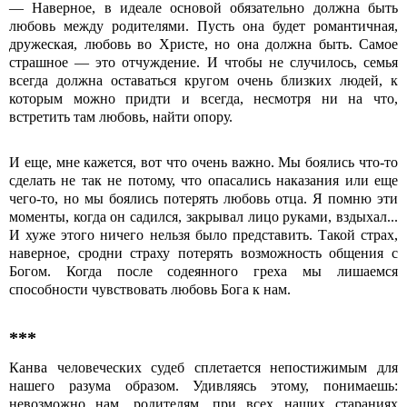
― Наверное, в идеале основой обязательно должна быть
любовь между родителями. Пусть она будет романтичная,
дружеская, любовь во Христе, но она должна быть. Самое
страшное ― это отчуждение. И чтобы не случилось, семья
всегда должна оставаться кругом очень близких людей, к
которым можно придти и всегда, несмотря ни на что,
встретить там любовь, найти опору.
И еще, мне кажется, вот что очень важно. Мы боялись что-то
сделать не так не потому, что опасались наказания или еще
чего-то, но мы боялись потерять любовь отца. Я помню эти
моменты, когда он садился, закрывал лицо руками, вздыхал...
И хуже этого ничего нельзя было представить. Такой страх,
наверное, сродни страху потерять возможность общения с
Богом. Когда после содеянного греха мы лишаемся
способности чувствовать любовь Бога к нам.
***
Канва человеческих судеб сплетается непостижимым для
нашего разума образом. Удивляясь этому, понимаешь:
невозможно нам, родителям, при всех наших стараниях