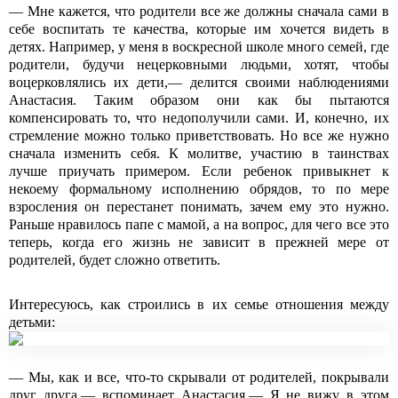
― Мне кажется, что родители все же должны сначала сами в
себе воспитать те качества, которые им хочется видеть в
детях. Например, у меня в воскресной школе много семей, где
родители, будучи нецерковными людьми, хотят, чтобы
воцерковлялись их дети,― делится своими наблюдениями
Анастасия. Таким образом они как бы пытаются
компенсировать то, что недополучили сами. И, конечно, их
стремление можно только приветствовать. Но все же нужно
сначала изменить себя. К молитве, участию в таинствах
лучше приучать примером. Если ребенок привыкнет к
некоему формальному исполнению обрядов, то по мере
взросления он перестанет понимать, зачем ему это нужно.
Раньше нравилось папе с мамой, а на вопрос, для чего все это
теперь, когда его жизнь не зависит в прежней мере от
родителей, будет сложно ответить.
Интересуюсь, как строились в их семье отношения между
детьми:
― Мы, как и все, что-то скрывали от родителей, покрывали
друг друга,― вспоминает Анастасия.― Я не вижу в этом