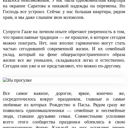
казалось невозможным. У нас была однокомнатная квартира
на окраине Саратова и никакой надежды на перемены. Но
Господь все устроил. Сейчас у нас большая квартира, рядом
храм, и мы даже слышим звон колоколов.
Супруги Гаазе на личном опыте обретают уверенность в том,
что православные традиции ― не прошлое, в которое сегодня
можно поиграть. Нет, они вполне гармонично могут стать
частью сегодняшней современной жизни. И их семейный
уклад, который на фоне общераспространенного образа
жизни все же уникален, складывался легко и естественно.
Сегодня они уже и не представляют, что можно по-другому.
Все самое важное, дорогое, яркое, конечно же,
сосредоточилось вокруг праздников, главные и самые
любимые из которых Рождество и Пасха. Рядом сразу же
появились единомышленники ― семейные и несемейные
люди, ставшие друзьями семьи. Совместными усилиями
всего этого сообщества праздники облеклись в свою
неповторимую форму. Каждый из них оставляет теперь