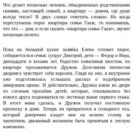
Что делает несколько человек, объединенных родственными
связями, настоящей семьей, а квартиру ― домом, где душе
всегда тепло? В двух словах ответить сложно. Но когда
переступаешь порог квартиры семьи Гаазе, то понимаешь,
что это ― дом, и если сказать «квартира семьи Гаазе», звучит
несколько нелепо.
Пока на большой кухне хозяйка Елена готовит пирог,
собирается вся семья: супруг Дмитрий, дети ― Федор и Вера,
двенадцати и восьми лет. Радостно повиливая хвостом, по
квартире прохаживается Дружок. Долговязая пятнистая
дворняга чувствует себя королем. Глядя на нее, я внутренне
уже подготовилась услышать рассказ о подобранном
замерзшем щенке. И действительно, Дружка взяли во дворе
по слезным просьбам детей, которые, отказывались без
нового друга подниматься по лестнице выше первого этажа.
В итоге мама сдалась, и Дружок получил постоянную
прописку в доме. Теперь он превратился в солидного пса,
который доверчиво кладет мне на колени голову за
чаепитием, движимый желанием быть принятым в теплую
кампанию.