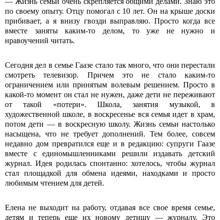
― Жизнь семьи очень скрепляется общими делами. Знаю это
по своему опыту. Отцу помогал с 10 лет. Он на крыше доски
прибивает, а я внизу гвозди выправляю. Просто когда все
вместе заняты каким-то делом, то уже не нужно и
нравоучений читать.
Сегодня дел в семье Гаазе стало так много, что они перестали
смотреть телевизор. Причем это не стало каким-то
ограничением или принятым волевым решением. Просто в
какой-то момент он стал не нужен, даже дети не переживают
от такой «потери». Школа, занятия музыкой, в
художественной школе, в воскресенье вся семья идет в храм,
потом дети ― в воскресную школу. Жизнь семьи настолько
насыщена, что не требует дополнений. Тем более, совсем
недавно дом превратился еще и в редакцию: супруги Гаазе
вместе с единомышленниками решили издавать детский
журнал. Идея родилась спонтанно: хотелось, чтобы журнал
стал площадкой для обмена идеями, находками и просто
любимым чтением для детей.
Елена не выходит на работу, отдавая все свое время семье,
детям и теперь еще их новому детищу ― журналу. Это