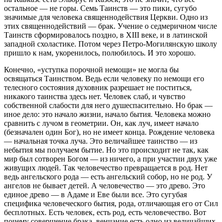
остальное — не горы. Семь Таинств — это пики, сугубо
значимые для человека священнодействия Церкви. Одно из
этих священнодействий — брак. Учение о седмеричном числе
Таинств сформировалось поздно, в XIII веке, и в латинской
западной схоластике. Потом через Петро-Могилянскую школу
пришло к нам, укоренилось, полюбилось. И это хорошо.
Конечно, «уступка порочной немощи» не могла бы
освящаться Таинством. Ведь если человеку по немощи его
телесного состояния духовник разрешает не поститься,
никакого таинства здесь нет. Человек слаб, и чувство
собственной слабости для него душеспасительно. Но брак —
иное дело: это начало жизни, начало бытия. Человека можно
сравнить с лучом в геометрии. Он, как луч, имеет начало
(безначален один Бог), но не имеет конца. Рождение человека
— начальная точка луча. Это величайшее таинство — из
небытия мы получаем бытие. Но это происходит не так, как
мир был сотворен Богом — из ничего, а при участии двух уже
живущих людей. Так человечество превращается в род. Нет
ведь ангельского рода — есть ангельский собор, но не род. У
ангелов не бывает детей. А человечество — это древо. Это
единое древо — в Адаме и Еве были все. Это сугубая
специфика человеческого бытия, рода, отличающая его от Сил
бесплотных. Есть человек, есть род, есть человечество. Вот
почему совершение брака, венчание есть одно из величайших