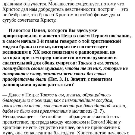
правилам отлучается. Монашество существует, потому что
Христос дал нам добродетель девственности: постриг — это
не безбрачие, это брак со Христом в особой форме: душа
сугубо сочетается Христу.
— И апостол Павел, которого Вы здесь уже
процитировали, и апостол Петр в своем Первом послании,
в самом начале 3‑й главы говорят о той христианской
модели брака и семьи, которая не соответствует
возникшим в ХХ веке понятиям о равноправии, но
которая при том представляется именно духовной и
спасительной для обоих супругов:
Также и вы, жены,
повинуйтесь своим мужьям, чтобы те из них, которые не
покоряются слову, житием жен своих без слова
приобретаемы были
(Пет. 3, 1). Значит, с понятием
равноправия нужно расстаться?
— Далее у Петра:
Также и вы, мужья, обращайтесь
благоразумно с женами, как с немощнейшим сосудом,
оказывая им честь, как сонаследницам благодатной жизни,
дабы не было вам препятствия в молитвах
(3, 7).
Ненадлежащее — без любви — обращение с женой есть
препятствие, преграда между человеком и Богом! Жена у
христиан не есть существо низшее, она не приложение к
мужу, она сонаследница благодати. Христианство началось с