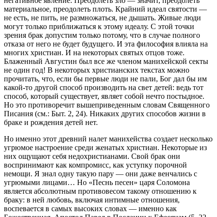
негативное явление. Преодолеть зло — значит, преодолеть
материальное, преодолеть плоть. Крайний идеал святости —
не есть, не пить, не размножаться, не дышать. Живые люди
могут только приближаться к этому идеалу. С этой точки
зрения брак допустим только потому, что в случае полного
отказа от него не будет будущего. И эта философия влияла на
многих христиан. И на некоторых святых отцов тоже.
Блаженный Августин был все же членом манихейской секты
не один год! В некоторых христианских текстах можно
прочитать, что, если бы первые люди не пали, Бог дал бы им
какой-то другой способ производить на свет детей: ведь тот
способ, который существует, являет собой нечто постыдное.
Но это противоречит вышеприведенным словам Священного
Писания (см.: Быт. 2, 24). Никаких других способов жизни в
браке и рождения детей нет.
Но именно этот древний налет манихейства создает несколько
угрюмое настроение среди женатых христиан. Некоторые из
них ощущают себя недохристианами. Свой брак они
воспринимают как компромисс, как уступку порочной
немощи. Я знал одну такую пару — они даже венчались с
угрюмыми лицами… Но «Песнь песен» царя Соломона
является абсолютным противовесом такому отношению к
браку: в ней любовь, включая интимные отношения,
воспевается в самых высоких словах — именно как