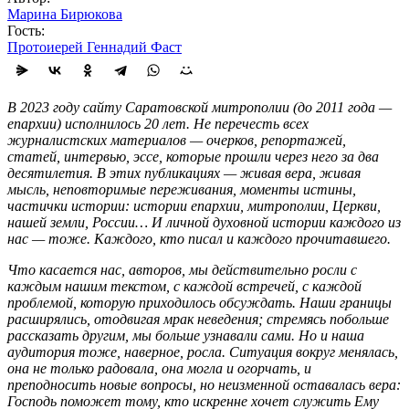
Марина Бирюкова
Гость:
Протоиерей Геннадий Фаст
В 2023 году сайту Саратовской митрополии (до 2011 года —
епархии) исполнилось 20 лет. Не перечесть всех
журналистских материалов — очерков, репортажей,
статей, интервью, эссе, которые прошли через него за два
десятилетия. В этих публикациях — живая вера, живая
мысль, неповторимые переживания, моменты истины,
частички истории: истории епархии, митрополии, Церкви,
нашей земли, России… И личной духовной истории каждого из
нас — тоже. Каждого, кто писал и каждого прочитавшего.
Что касается нас, авторов, мы действительно росли с
каждым нашим текстом, с каждой встречей, с каждой
проблемой, которую приходилось обсуждать. Наши границы
расширялись, отодвигая мрак неведения; стремясь побольше
рассказать другим, мы больше узнавали сами. Но и наша
аудитория тоже, наверное, росла. Ситуация вокруг менялась,
она не только радовала, она могла и огорчать, и
преподносить новые вопросы, но неизменной оставалась вера:
Господь поможет тому, кто искренне хочет служить Ему