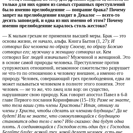
только для них одним из самых страшных преступлений
было именно прелюбодеяние — попрание брака? Почему
запрет на прелюбодеяние входит в Декалог — всего-то
десять заповедей, и одна из них именно об этом? Почему
именно прелюбодеяние каралось столь жестоко?
— К малым грехам не применяли высшей меры. Брак — это
основа жизни, ее начало, альфа. Книга Бытия (1, 27):
И
сотворил Бог человека по образу Своему, по образу Божию
сотворил его; мужчину и женщину сотворил их
. Кем
сотворил Бог людей изначально? Мужчиной и женщиной. Это
в основе самой природы человека. Преступление против
супружеских отношений, незаконное сожительство разрушает
не что-то по отношению к человеку внешнее, а именно его
природу. Человек, совершающий грех прелюбодеяния, едва ли
может называться человеком в полноте этого понятия. Этот
человек — не то же, что лжец или вор: он существо,
нарушившее свою природу. Как говорит апостол Павел в 6-й
главе Первого послания Коринфянам (15–19):
Разве не знаете,
что тела ваши суть члены Христовы? Итак, отниму ли
члены у Христа, чтобы сделать их членами блудницы? Да не
будет! Или не знаете, что совокупляющийся с блудницею
становится одно тело с нею? Ибо сказано: два будут одна
плоть. А соединяющийся с Господом есть один дух с Господом.
Бегайте блуда: всякий грех, какой делает человек, есть вне