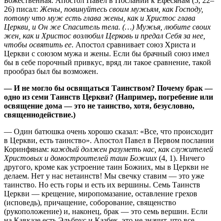
Божественная. Апостол Павел в Послании к Ефесянам (5, 22–
26) писал:
Жены, повинуйтесь своим мужьям, как Господу,
потому что муж есть глава жены, как и Христос глава
Церкви, и Он же Спаситель тела. (…) Мужья, любите своих
жен, как и Христос возлюбил Церковь и предал Себя за нее,
чтобы освятить ее
. Апостол сравнивает союз Христа и
Церкви с союзом мужа и жены. Если бы брачный союз имел
бы в себе порочный привкус, вряд ли такое сравнение, такой
прообраз был бы возможен.
— И не могло бы освящаться Таинством? Почему брак —
одно из семи Таинств Церкви? (Например, погребение или
освящение дома — это не таинство, хотя, безусловно,
священнодействие.)
— Один батюшка очень хорошо сказал: «Все, что происходит
в Церкви, есть таинство». Апостол Павел в Первом послании
Коринфянам:
каждый должен разуметь нас, как служителей
Христовых и домостроителей таин Божиих
(4, 1). Ничего
другого, кроме как устроение таин Божиих, мы в Церкви не
делаем. Нет у нас нетаинств! Мы свечку ставим — это уже
таинство. Но есть горы и есть их вершины. Семь Таинств
Церкви — крещение, миропомазание, оставление грехов
(исповедь), причащение, соборование, священство
(рукоположение) и, наконец, брак — это семь вершин. Если
на Кавказе есть Эльбрус и Казбек, это не значит, что все