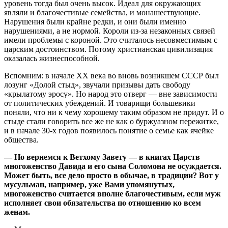
уровень тогда был очень высок. Идеал для окружающих
являли и благочестивые семейства, и монашествующие.
Нарушения были крайне редки, и они были именно
нарушениями, а не нормой. Короли из-за незаконных связей
имели проблемы с короной. Это считалось несовместимым с
царским достоинством. Потому христианская цивилизация
оказалась жизнеспособной.
Вспомним: в начале ХХ века во вновь возникшем СССР был
лозунг «Долой стыд», звучали призывы дать свободу
«крылатому эросу». Но народ это отверг — вне зависимости
от политических убеждений. И товарищи большевики
поняли, что ни к чему хорошему таким образом не придут. И о
стыде стали говорить все же не как о буржуазном пережитке,
и в начале 30-х годов появилось понятие о семье как ячейке
общества.
— Но вернемся к Ветхому Завету — в книгах Царств
многоженство Давида и его сына Соломона не осуждается.
Может быть, все дело просто в обычае, в традиции? Вот у
мусульман, например, уже Вами упомянутых,
многоженство считается вполне благочестивым, если муж
исполняет свои обязательства по отношению ко всем
женам.