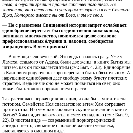
тела, а блудник грешит против собственного тела. Не
знаете ли, что тела ваши суть храм живущего в вас Святого
Духа, Которого имеете вы от Бога, и вы не свои
.
— Но с развитием Священной истории запрет ослабевает,
единобрачие перестает быть единственно возможным,
возникает многоженство, появляется целое сословие
профессиональных блудниц и, наконец, сообщества
извращенцев. В чем причина?
— В немощи человеческой. Это ведь началось сразу. Уже у
Ламеха, седьмого от Адама, были две жены: в книге Бытия мы
читаем, как он похваляется этим (см.: Быт. 4, 23). Единобрачие
в Каиновом роду очень скоро перестало быть обязательным. А
нарушение единобрачия дает свободу всему букету плотских
страстей. Ведь иначе оно не может появиться на свет, оно
может быть только порождением страсти.
Так растлилась первая цивилизация, и она была уничтожена
потопом. Семейство Ноя спасается; но затем Хам согрешает
против отца. И о чем нам сообщает скупое описание в книге
Бытия? Хам видит наготу отца и смеется над нею (см.: Быт. 9,
22). В чистом виде — современный порнографический
анекдот: нечто, связанное с половой жизнью человека,
выставляется в смешном виде.