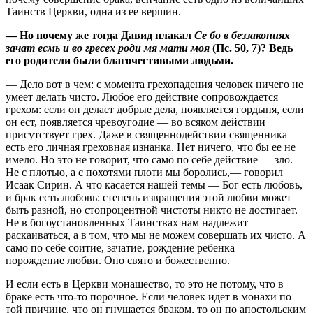
Таинств Церкви, одна из ее вершин.
— Но почему же тогда Давид плакал
Се бо в беззакониях
зачат есмь и во гресех роди мя мати моя
(Пс. 50, 7)? Ведь
его родители были благочестивыми людьми.
— Дело вот в чем: с момента грехопадения человек ничего не
умеет делать чисто. Любое его действие сопровождается
грехом: если он делает добрые дела, появляется гордыня, если
он ест, появляется чревоугодие — во всяком действии
присутствует грех. Даже в священнодействии священника
есть его личная греховная изнанка. Нет ничего, что бы ее не
имело. Но это не говорит, что само по себе действие — зло.
Не с плотью, а с похотями плоти мы боролись,— говорил
Исаак Сирин. А что касается нашей темы — Бог есть любовь,
и брак есть любовь: степень извращения этой любви может
быть разной, но стопроцентной чистоты никто не достигает.
Не в богоустановленных Таинствах нам надлежит
раскаиваться, а в том, что мы не можем совершать их чисто. А
само по себе соитие, зачатие, рождение ребенка —
порождение любви. Оно свято и божественно.
И если есть в Церкви монашество, то это не потому, что в
браке есть что-то порочное. Если человек идет в монахи по
той причине, что он гнушается браком, то он по апостольским