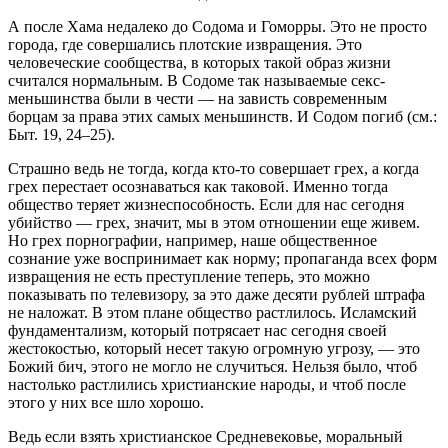
А после Хама недалеко до Содома и Гоморры. Это не просто
города, где совершались плотские извращения. Это
человеческие сообщества, в которых такой образ жизни
считался нормальным. В Содоме так называемые секс-
меньшинства были в чести — на зависть современным
борцам за права этих самых меньшинств. И Содом погиб (см.:
Быт. 19, 24–25).
Страшно ведь не тогда, когда кто-то совершает грех, а когда
грех перестает осознаваться как таковой. Именно тогда
общество теряет жизнеспособность. Если для нас сегодня
убийство — грех, значит, мы в этом отношении еще живем.
Но грех порнографии, например, наше общественное
сознание уже воспринимает как норму; пропаганда всех форм
извращения не есть преступление теперь, это можно
показывать по телевизору, за это даже десяти рублей штрафа
не наложат. В этом плане общество растлилось. Исламский
фундаментализм, который потрясает нас сегодня своей
жестокостью, который несет такую огромную угрозу, — это
Божий бич, этого не могло не случиться. Нельзя было, чтоб
настолько растлились христианские народы, и чтоб после
этого у них все шло хорошо.
Ведь если взять христианское Средневековье, моральный