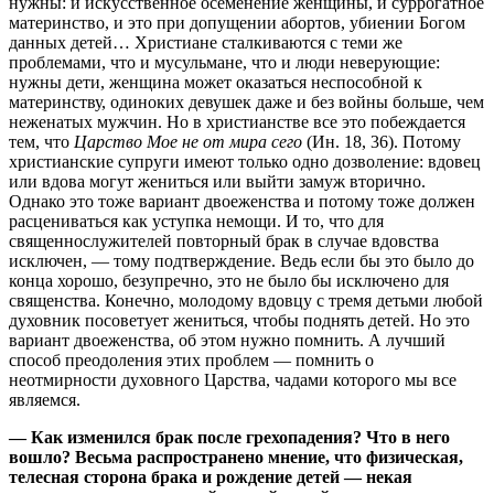
нужны: и искусственное осеменение женщины, и суррогатное
материнство, и это при допущении абортов, убиении Богом
данных детей… Христиане сталкиваются с теми же
проблемами, что и мусульмане, что и люди неверующие:
нужны дети, женщина может оказаться неспособной к
материнству, одиноких девушек даже и без войны больше, чем
неженатых мужчин. Но в христианстве все это побеждается
тем, что
Царство Мое не от мира сего
(Ин. 18, 36). Потому
христианские супруги имеют только одно дозволение: вдовец
или вдова могут жениться или выйти замуж вторично.
Однако это тоже вариант двоеженства и потому тоже должен
расцениваться как уступка немощи. И то, что для
священнослужителей повторный брак в случае вдовства
исключен, — тому подтверждение. Ведь если бы это было до
конца хорошо, безупречно, это не было бы исключено для
священства. Конечно, молодому вдовцу с тремя детьми любой
духовник посоветует жениться, чтобы поднять детей. Но это
вариант двоеженства, об этом нужно помнить. А лучший
способ преодоления этих проблем — помнить о
неотмирности духовного Царства, чадами которого мы все
являемся.
— Как изменился брак после грехопадения? Что в него
вошло? Весьма распространено мнение, что физическая,
телесная сторона брака и рождение детей — некая