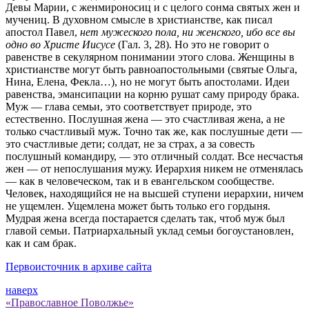
Девы Марии, с жен­мироносиц и с целого сонма святых жен и
мучениц. В духовном смысле в христианстве, как писал
апостол Павел,
нет мужеского пола, ни женского, ибо все вы
одно во Христе Иисусе
(Гал. 3, 28). Но это не говорит о
равенстве в секулярном понимании этого слова. Женщины в
христианстве могут быть равноапостольными (святые Ольга,
Нина, Елена, Фекла…), но не могут быть апостолами. Идеи
равенства, эмансипации на корню рушат саму природу брака.
Муж — глава семьи, это соответствует природе, это
естественно. Послушная жена — это счастливая жена, а не
только счастливый муж. Точно так же, как послушные дети —
это счастливые дети; солдат, не за страх, а за совесть
послушный командиру, — это отличный солдат. Все несчастья
жен — от непослушания мужу. Иерархия никем не отменялась
— как в человеческом, так и в евангельском сообществе.
Человек, находящийся не на высшей ступени иерархии, ничем
не ущемлен. Ущемлена может быть только его гордыня.
Мудрая жена всегда постарается сделать так, чтоб муж был
главой семьи. Патриархальный уклад семьи богоустановлен,
как и сам брак.
Первоисточник в архиве сайта
наверх
«Православное Поволжье»