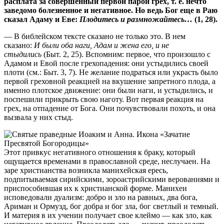
расплата за совершенный первой парой грех, т. е. нечто
заведомо болезненное и негативное. Но ведь Бог еще в Раю
сказал Адаму и Еве:
Плодитесь и размножайтесь…
(1, 28).
— В библейском тексте сказано не только это. В нем
сказано:
И были оба наги, Адам и жена его, и не
стыдились
(Быт. 2, 25). Вспомним: первое, что произошло с
Адамом и Евой после грехопадения: они устыдились своей
плоти (см.: Быт. 3, 7). Не желание подраться или украсть было
первой греховной реакцией на вкушение запретного плода, а
именно плотское движение: они были наги, и устыдились, и
поспешили прикрыть свою наготу. Вот первая реакция на
грех, на отпадение от Бога. Они почувствовали похоть, и она
вызвала у них стыд.
Этот привкус негативного отношения к браку, который
ощущается временами в православной среде, неслучаен. На
заре христианства возникла манихейская ересь,
подпитываемая сирийскими, зороастрийскими верованиями и
приспособившая их к христианской форме. Манихеи
исповедовали дуализм: добро и зло на равных, два бога,
Ариман и Ормузд, бог добра и бог зла, бог светлый и темный.
И материя в их учении получает свое клеймо — как зло, как