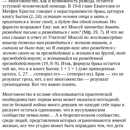
— Многоженство, как и возможность развода, остается
уступкой человеческой немощи. В 19-й главе Евангелия от
Матфея Христос говорит о нерасторжимости брака, цитируя
книгу Бытия (2, 24):
оставит человек отца и мать и
прилепится к жене своей, и будут два одной плотью
. Но
фарисеи возражают Ему:
как же Моисей заповедал давать
разводное письмо и разводиться с нею?
(Мф. 19, 7). И что же
они слышат в ответ от Учителя?
Моисей по жестокосердию
вашему позволил вам разводиться с женами вашими, а
сначала не было так; но Я говорю вам: кто разведется с
женою своею не за прелюбодеяние и женится на другой, тот
прелюбодействует; и женившийся на разведенной
прелюбодействует
(19, 8–9). Итак, формула брака остается
той же, что и в книге Бытия: 1 + 1 = 1 (уже приведенная
цитата, 1, 27: …сотворил его — сотворил их). Брак — это не
результат греха, нет, а вот многоженство — результат
грехопадения. Вот что важно понять.
Многоженство в исламе обосновывается практической
необходимостью: первая жена может оказаться неплодной;
после большой войны много девушек не находят себе пары и
рискуют остаться одинокими, что в мусульманском
сообществе немыслимо… А в безрелигиозном сообществе,
среди людей, представления которых ограничиваются земной
жизнью, все что угодно может быть оправдано тем, что дети