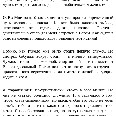
мужском хоре в монастыре, я — в любительском женском.
О.
В.:
Мне тогда было 28 лет, и я уже прошел определенный
путь духовного поиска. Но все было какое-то зыбкое,
неосновательное, где-то даже наносное. Сретение
действительно стало для меня встречей с Богом. Как будто в
одно мгновение пришло вдруг озарение: вот истина!
Помню, как тяжело мне было стоять первую службу. Но
смотрю, бабушки вокруг стоят — и ничего, выдерживают.
Думаю, что же я — молодой, спортивный — и не выстою?
Вышел довольный. Потом полностью погрузился в изучение
православного вероучения, стал вместе с женой регулярно
ходить в храм.
Я старался жить по-христиански, что-то в себе менять. Но
мне не хватало большего служения. И я задумался о том,
чтобы стать священником, молился, чтобы это было не моей
волей, чтобы я не из-за какого-то скрытого тще­славия этого
хотел. Я по образованию врач, но по сути отказался дальше
двигаться в этом направлении — можно это списывать на