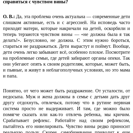
справиться с чувством вины?
О.
В.:
Да, эта проблема очень актуальна — современные дети
слишком активные, есть и с агрессией. На исповедь часто
приходят матери, которые накричали на детей, оскорбили и
теперь терзаются чувством вины — «не должна была я так
делать!». Безусловно, не должна. С этим нужно бороться,
стараться не раздражаться. Дети вырастут и поймут. Вообще,
дети очень легко забывают всё, особенно плохое. Посмотрите
на проблемные семьи, где детей забирают органы опеки. Так
они убегают опять к своим родителям, которые, может быть,
и пьяные, и живут в неблагополучных условиях, но это мама
и папа.
Понятно, от чего может быть раздражение. От усталости, от
недосыпа. Муж и жена должны в семье с детьми дать друг
другу отдохнуть, отвлечься, потому что в рутине нервная
система просто не выдерживает. И там, где можно было
помягче сказать или как-то отвлечь ребенка, мы кричим.
Срабатывает рефлекс. Работайте над своим рефлексом,
пытайтесь его нивелировать. Чувство вины редко приносит
реальную пользу. Скорее, самобичевание приводит к еще