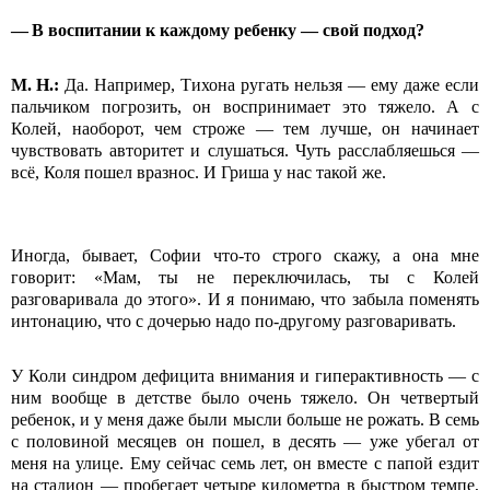
— В во
спитании к каждому ребенку — свой подход?
М.
Н.:
Да. Например, Тихона ругать нельзя — ему даже если
пальчиком погрозить, он воспринимает это тяжело. А с
Колей, наоборот, чем строже — тем лучше, он начинает
чувствовать авторитет и слушаться. Чуть расслабляешься —
всё, Коля пошел вразнос. И Гриша у нас такой же.
Иногда, бывает, Софии что-то строго скажу, а она мне
говорит: «Мам, ты не переключилась, ты с Колей
разговаривала до этого». И я понимаю, что забыла поменять
интонацию, что с дочерью надо по-другому разговаривать.
У Коли синдром дефицита внимания и гиперактивность — с
ним вообще в детстве было очень тяжело. Он четвертый
ребенок, и у меня даже были мысли больше не рожать. В семь
с половиной месяцев он пошел, в десять — уже убегал от
меня на улице. Ему сейчас семь лет, он вместе с папой ездит
на стадион — пробегает четыре километра в быстром темпе,