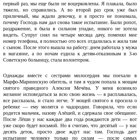
первый раз, мы еще были не воцерковлены. Я плакала, было
тяжело, но справились. А во второй раз срок уже был
приличный, мы ждали девочку, и я просто не понимала,
почему Господь нам дал снова такое испытание. Были ропот,
раздражение, я была в сильном упадке, никого не хотела
видеть. Супруг снял на четыре месяца дачу, поменял мне
номер телефона, я полностью ото всех отдалилась и жила там
с сыном. После этого вышла на работу: днем работала у мужа
в магазине, а по ночам ездила к детям-отказникам в 3-ю
Советскую больницу, стала волонтером.
Однажды вместе с сестрами милосердия мы поехали в
Марфо-Мариинскую обитель, и там я чудом попала к мощам
святого праведного Алексия Мечёва. У меня возникло
желание исповедаться за всю свою жизнь — я расплакалась,
все рассказала, и стало легче. У мощей святого я просила о
ребенке — ему молятся о чадородии. Говорила, что если
родится мальчик, назову Алёшей, и сдержала свое обещание.
После Лёши у нас каждые два года рождаются дети — вот
уже скоро будет восьмой. Но я считаю, что десятый — у нас
десять деток, просто двое ждут нас там. Господь дает
испытание человеку только по силам — после самых