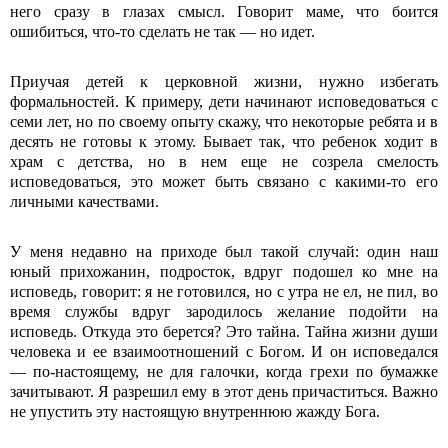
него сразу в глазах смысл. Говорит маме, что боится
ошибиться, что-то сделать не так — но идет.
Приучая детей к церковной жизни, нужно избегать
формальностей. К примеру, дети начинают исповедоваться с
семи лет, но по своему опыту скажу, что некоторые ребята и в
десять не готовы к этому. Бывает так, что ребенок ходит в
храм с детства, но в нем еще не созрела смелость
исповедоваться, это может быть связано с какими-то его
личными качествами.
У меня недавно на приходе был такой случай: один наш
юный прихожанин, подросток, вдруг подошел ко мне на
исповедь, говорит: я не готовился, но с утра не ел, не пил, во
время службы вдруг зародилось желание подойти на
исповедь. Откуда это берется? Это тайна. Тайна жизни души
человека и ее взаимоотношений с Богом. И он исповедался
— по-настоящему, не для галочки, когда грехи по бумажке
зачитывают. Я разрешил ему в этот день причаститься. Важно
не упустить эту настоящую внутреннюю жажду Бога.