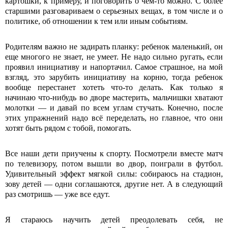
картошки, к примеру, и поговорить о чем-то можно. С более
старшими разговариваем о серьезных вещах, в том числе и о
политике, об отношении к тем или иным событиям.
Родителям важно не задирать планку: ребенок маленький, он
еще многого не знает, не умеет. Не надо сильно ругать, если
проявил инициативу и напортачил. Самое страшное, на мой
взгляд, это зарубить инициативу на корню, тогда ребенок
вообще перестанет хотеть что-то делать. Как только я
начинаю что-нибудь во дворе мастерить, мальчишки хватают
молотки — и давай по всем углам стучать. Конечно, после
этих упражнений надо всё переделать, но главное, что они
хотят быть рядом с тобой, помогать.
Все наши дети приучены к спорту. Посмотрели вместе матч
по телевизору, потом вышли во двор, поиграли в футбол.
Удивительный эффект мягкой силы: собираюсь на стадион,
зову детей — одни соглашаются, другие нет. А в следующий
раз смотришь — уже все едут.
Я стараюсь научить детей преодолевать себя, не