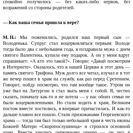
спокойно получилось — без каких-либо нервов, без
возражений со стороны родителей.
— Как ваша семья пришла к вере?
М.
Н.:
Мы поженились, родился наш первый сын —
Володенька. Супруг стал воцерковляться первым: Володе
тогда было два с небольшим года, я поздравила мужа с днем
святого Валентина, купила ему подарок. А он у меня вдруг
спрашивает: «А кто это такой?». Говорю: «Давай посмотрим
в Интернете». Оказалось, что в нашей Церкви в этот день —
память святого Трифона. Муж долго все читал, изучал и в тот
же вечер пошел в храм на службу, как раз перед Сретением.
Говорит, пойду посмотрю, что там вообще такое. Утром он
уже был на Литургии и стал звать меня с собой. Я, честно
сказать, поначалу как-то и не хотела — у нас обоих семьи не
были воцерковленными. Но стали ходить в храм, Великим
постом вместе постились, я впервые причастилась. И как-то
дальше плавно все пошло. Стали прихожанами Георгиевского
храма — тогда там был только небольшой храм в честь иконы
Божией Матери «Скоропослушница» и строился основной
храм. Вместе учились церковному пению — он пел в