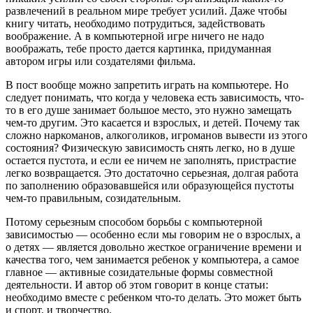
развлечений в реальном мире требует усилий. Даже чтобы
книгу читать, необходимо потрудиться, задействовать
воображение. А в компьютерной игре ничего не надо
воображать, тебе просто дается картинка, придуманная
автором игры или создателями фильма.
В пост вообще можно запретить играть на компьютере. Но
следует понимать, что когда у человека есть зависимость, что-
то в его душе занимает большое место, это нужно замещать
чем-то другим. Это касается и взрослых, и детей. Почему так
сложно наркоманов, алкоголиков, игроманов вывести из этого
состояния? Физическую зависимость снять легко, но в душе
остается пустота, и если ее ничем не заполнять, пристрастие
легко возвращается. Это достаточно серьезная, долгая работа
по заполнению образовавшейся или образующейся пустоты
чем-то правильным, созидательным.
Потому серьезным способом борьбы с компьютерной
зависимостью — особенно если мы говорим не о взрослых, а
о детях — является довольно жесткое ограничение времени и
качества того, чем занимается ребенок у компьютера, а самое
главное — активные созидательные формы совместной
деятельности. И автор об этом говорит в конце статьи:
необходимо вместе с ребенком что-то делать. Это может быть
и спорт, и творчество.