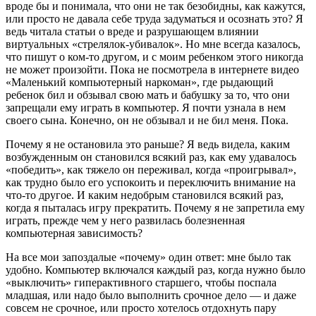
вроде бы и понимала, что они не так безобидны, как кажутся,
или просто не давала себе труда задуматься и осознать это? Я
ведь читала статьи о вреде и разрушающем влиянии
виртуальных «стрелялок-убивалок». Но мне всегда казалось,
что пишут о ком-то другом, и с моим ребенком этого никогда
не может произойти. Пока не посмотрела в интернете видео
«Маленький компьютерный наркоман», где рыдающий
ребенок бил и обзывал свою мать и бабушку за то, что они
запрещали ему играть в компьютер. Я почти узнала в нем
своего сына. Конечно, он не обзывал и не бил меня. Пока.
Почему я не остановила это раньше? Я ведь видела, каким
возбужденным он становился всякий раз, как ему удавалось
«победить», как тяжело он переживал, когда «проигрывал»,
как трудно было его успокоить и переключить внимание на
что-то другое. И каким недобрым становился всякий раз,
когда я пыталась игру прекратить. Почему я не запретила ему
играть, прежде чем у него развилась болезненная
компьютерная зависимость?
На все мои запоздалые «почему» один ответ: мне было так
удобно. Компьютер включался каждый раз, когда нужно было
«выключить» гиперактивного старшего, чтобы поспала
младшая, или надо было выполнить срочное дело — и даже
совсем не срочное, или просто хотелось отдохнуть пару