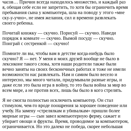
часов… Причин всегда находилось множество, и каждый раз
я, обещая себе если не запретить, то хотя бы ограничить время
пребывания сына у компьютера, шла на поводу у этого «мне
ску-у-учно», не имея желания, сил и времени развлекать
своего ребенка.
Почитай книжку — скучно. Порисуй — скучно. Наведи
порядок в комнате — скучно. Вымой посуду — скучно.
Поиграй с сестренкой — скучно!
Помните ли вы, чтобы вам в детстве когда-нибудь было
скучно? Я — нет. У меня и моих друзей вообще не было в
лексиконе такого слова, хотя наши родители также были
вечно заняты на своих бесконечных работах и тоже не имели
возможности нас развлекать. Нам и самим было весело и
интересно, мы много читали, придумывали разные игры, и
даже если это была игра в войну, то это была война за мир во
всем мире, а не против всех, лишь бы было в кого стрелять.
Я не смогла полностью исключить компьютер. Он стал
стимулом, чем-то вроде поощрения за хорошее поведение или
учебу. На замену «стрелялкам и убивалкам» пришли более
мирные игры — сын завел компьютерную ферму, сажает и
убирает овощи и фрукты. Время, проводимое за компьютером,
ограничивается. Но это далеко не победа, скорее небольшая