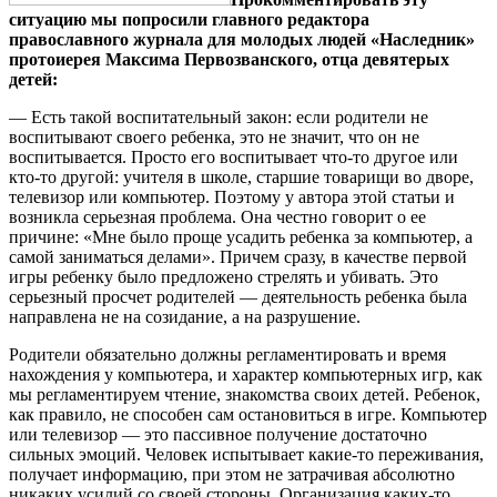
ситуацию мы попросили главного редактора
православного журнала для молодых людей «Наследник»
протоиерея Максима Первозванского, отца девятерых
детей:
— Есть такой воспитательный закон: если родители не
воспитывают своего ребенка, это не значит, что он не
воспитывается. Просто его воспитывает что-то другое или
кто-то другой: учителя в школе, старшие товарищи во дворе,
телевизор или компьютер. Поэтому у автора этой статьи и
возникла серьезная проблема. Она честно говорит о ее
причине: «Мне было проще усадить ребенка за компьютер, а
самой заниматься делами». Причем сразу, в качестве первой
игры ребенку было предложено стрелять и убивать. Это
серьезный просчет родителей — деятельность ребенка была
направлена не на созидание, а на разрушение.
Родители обязательно должны регламентировать и время
нахождения у компьютера, и характер компьютерных игр, как
мы регламентируем чтение, знакомства своих детей. Ребенок,
как правило, не способен сам остановиться в игре. Компьютер
или телевизор — это пассивное получение достаточно
сильных эмоций. Человек испытывает какие-то переживания,
получает информацию, при этом не затрачивая абсолютно
никаких усилий со своей стороны. Организация каких-то