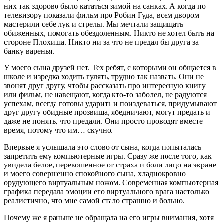
них так здорово было кататься зимой на санках. А когда по
телевизору показали фильм про Робин Гуда, всем двором
мастерили себе лук и стрелы. Мы мечтали защищать
обиженных, помогать обездоленным. Никто не хотел быть на
стороне Плохиша. Никто ни за что не предал бы друга за
банку варенья.
У моего сына друзей нет. Тех ребят, с которыми он общается в
школе и изредка ходить гулять, трудно так назвать. Они не
звонят друг другу, чтобы рассказать про интересную книгу
или фильм, не навещают, когда кто-то заболел, не радуются
успехам, всегда готовы ударить и поиздеваться, придумывают
друг другу обидные прозвища, ябедничают, могут предать и
даже не понять, что предали. Они просто проводят вместе
время, потому что им… скучно.
Впервые я услышала это слово от сына, когда попыталась
запретить ему компьютерные игры. Сразу же после того, как
увидела белое, перекошенное от страха и боли лицо на экране
и моего совершенно спокойного сына, хладнокровно
орудующего виртуальным ножом. Современная компьютерная
графика передала эмоции его виртуального врага настолько
реалистично, что мне самой стало страшно и больно.
Почему же я раньше не обращала на его игры внимания, хотя