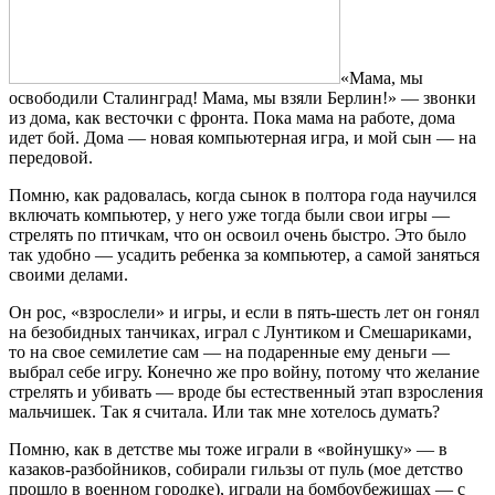
«Мама, мы
освободили Сталинград! Мама, мы взяли Берлин!» — звонки
из дома, как весточки с фронта. Пока мама на работе, дома
идет бой. Дома — новая компьютерная игра, и мой сын — на
передовой.
Помню, как радовалась, когда сынок в полтора года научился
включать компьютер, у него уже тогда были свои игры —
стрелять по птичкам, что он освоил очень быстро. Это было
так удобно — усадить ребенка за компьютер, а самой заняться
своими делами.
Он рос, «взрослели» и игры, и если в пять-шесть лет он гонял
на безобидных танчиках, играл с Лунтиком и Смешариками,
то на свое семилетие сам — на подаренные ему деньги —
выбрал себе игру. Конечно же про войну, потому что желание
стрелять и убивать — вроде бы естественный этап взросления
мальчишек. Так я считала. Или так мне хотелось думать?
Помню, как в детстве мы тоже играли в «войнушку» — в
казаков-разбойников, собирали гильзы от пуль (мое детство
прошло в военном городке), играли на бомбоубежищах — с