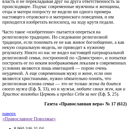
власть и не перекладывая друг на друга ответственность за
происходящее. Подчас современные мужчины и женщины,
отцы и матери попросту не видели ни одного примера
настоящего отцовского и материнского поведения, и им
приходится изобретать велосипед, на ходу крутя педали.
Часто такое «изобретение» пытается опереться на
религиозную традицию. Но следование религиозной
традиции, если понимать ее не как живое богообщение, а как
некую социальную модель, не приводит к нужному
результату. Никто из нас не видел настоящей патриархальной
религиозной семьи, построенной по «Домострою», и попытки
построить ее по неким воображаемым лекалам в современных
условиях являются лишь имитацией — порою очень
неудачной. А еще современным мужу и жене, если они
являются христианами, нужно обязательно понять, что
религиозная основа семьи — это не только
жена да боится
своего мужа
(Еф.
5
, 33), но и
мужья, любите своих жен, как и
Христос возлюбил Церковь и предал Себя за нее
(Еф.
5
, 25).
Газета «Православная вера» № 17 (612)
наверх
«Православное Поволжье»
8 960 346 31 04