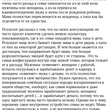
очень часто разлад в семье начинается не из-за злой воли
мужчины или женщины, а из-за перекоса во
взаимоотношениях мужа и жены после рождения ребенка.
Мама полностью переключается на младенца, а папа как бы
отделяется от их единства.
Психолог рассказал о том, что на своих консультациях он
часто просит клиентов сделать живую скульптуру,
показывающую, где в их семье находятся мама, папа и дети.
Результат чаще всего бывает таким: мама и дети рядом, а папа
от них на некоторой дистанции. И чем больше окажется эта
дистанция, тем напряженнее будет мама, тем больше
разрушительных эмоций будет идти с ее стороны. Это та
самая конфигурация внутри еще живой семьи, которая толкает
ее к распаду. Мужчина «изменяет» женщине с работой,
всецело погружаясь в зарабатывание денег и карьеру, а
женщина «изменяет» мужу с детьми, то есть полностью
погружается в свое материнство. Нужно признать, что эта
ненормальная семейная ситуация нередко воспринимается в
нашем обществе, наоборот, как самая нормальная и даже
традиционная: мужчина зарабатывает деньги, женщина
воспитывает детей (…и зарабатывает деньги, потому что на
одну зарплату мужа часто прожить нельзя). Однако ни к чему
хорошему такое внутреннее устройство семьи не ведет. Мама
должна «вернуться» к папе, а не воспринимать его только