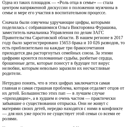
Одна из таких площадок — «Роль отца в семье» — стала
центром напряженной дискуссии о положении мужчины в
семье и мере его участия в воспитательном процессе.
Сначала были озвучены удручающие цифры, которыми
поделилась с собравшимися Ольга Викторовна Фурашова,
заместитель начальника Управления по делам ЗАГС
Правительства Саратовской области. В нашем регионе в 2017
году было зарегистрировано 15653 брака и 10 026 разводов, то
есть приблизительно на каждые три бракосочетания
приходится два расторгнутых семейных союза. За этими
цифрами кроются поломанные судьбы, разбитые сердца,
брошенные дети, которые понесут в будущее тот вирус
нелюбви, которым невольно заразили их несчастливые
родители.
Нетрудно понять, что в этих цифрах заключается самая
главная и самая страшная проблема, которая отдаляет отцов от
их детей. Большинство этих пап — в лучшем случае
«приходящие», а в худшем и очень частом — практически
забывшие о существовании отпрыска. Они не живут с
матерями своих детей, нередко находятся с ними в конфликте
— для них уже просто не существует этой семьи со всеми ее
ролями.