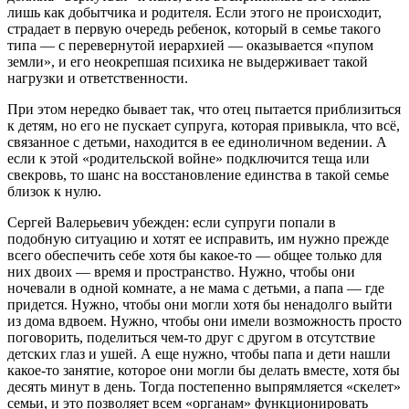
лишь как добытчика и родителя. Если этого не происходит,
страдает в первую очередь ребенок, который в семье такого
типа — с перевернутой иерархией — оказывается «пупом
земли», и его неокрепшая психика не выдерживает такой
нагрузки и ответственности.
При этом нередко бывает так, что отец пытается приблизиться
к детям, но его не пускает супруга, которая привыкла, что всё,
связанное с детьми, находится в ее единоличном ведении. А
если к этой «родительской войне» подключится теща или
свекровь, то шанс на восстановление единства в такой семье
близок к нулю.
Сергей Валерьевич убежден: если супруги попали в
подобную ситуацию и хотят ее исправить, им нужно прежде
всего обеспечить себе хотя бы какое-то — общее только для
них двоих — время и пространство. Нужно, чтобы они
ночевали в одной комнате, а не мама с детьми, а папа — где
придется. Нужно, чтобы они могли хотя бы ненадолго выйти
из дома вдвоем. Нужно, чтобы они имели возможность просто
поговорить, поделиться чем-то друг с другом в отсутствие
детских глаз и ушей. А еще нужно, чтобы папа и дети нашли
какое-то занятие, которое они могли бы делать вместе, хотя бы
десять минут в день. Тогда постепенно выпрямляется «скелет»
семьи, и это позволяет всем «органам» функционировать