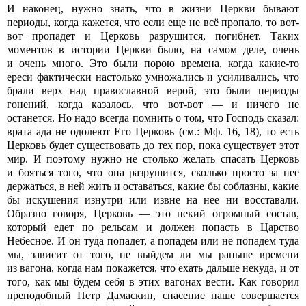
И наконец, нужно знать, что в жизни Церкви бывают
периоды, когда кажется, что если еще не всё пропало, то вот-
вот пропадет и Церковь разрушится, погибнет. Таких
моментов в истории Церкви было, на самом деле, очень
и очень много. Это были порою времена, когда какие-то
ереси фактически настолько умножались и усиливались, что
брали верх над православной верой, это были периоды
гонений, когда казалось, что вот-вот — и ничего не
останется. Но надо всегда помнить о том, что Господь сказал:
врата ада не одолеют Его Церковь (см.: Мф. 16, 18), то есть
Церковь будет существовать до тех пор, пока существует этот
мир. И поэтому нужно не столько желать спасать Церковь
и бояться того, что она разрушится, сколько просто за нее
держаться, в ней жить и оставаться, какие бы соблазны, какие
бы искушения изнутри или извне на нее ни восставали.
Образно говоря, Церковь — это некий огромный состав,
который едет по рельсам и должен попасть в Царство
Небесное. И он туда попадет, а попадем или не попадем туда
мы, зависит от того, не выйдем ли мы раньше времени
из вагона, когда нам покажется, что ехать дальше некуда, и от
того, как мы будем себя в этих вагонах вести. Как говорил
преподобный Петр Дамаскин, спасение наше совершается