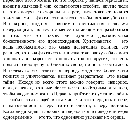
перестают этого хотеть. Но вот горстка учеников Христовых
входит в языческий мир, ее пытаются истребить, другие люди
на это смотрят со стороны и в результате тоже становятся
христианами — фактически для того, чтобы их тоже убивали.
И наверное, когда мы говорим о христианстве с людьми
неверующими, но тем не менее пытающимися разобраться
в том, что это такое, нет лучшего доказательства
божественности его происхождения. Христианство — это
вещь необъяснимая; это самая невыгодная религия, это
религия, которая фактически запрещает человеку себя самого
защищать и разрешает защищать только других, то есть
полагать свою душу за ближних своих, но не за себя самого.
И почему-то эта религия в период, когда она более всего
гонится и уничтожается, начинает разрастаться. Это некая
тайна. Исходя из всего этого можно говорить, наверное,
о двух вещах, которые более всего необходимы для того,
чтобы людям помогать в Церковь прийти: это умение любить
— любить этих людей в том числе, и это твердость в вере,
наша готовность за веру что-то перенести, за веру постоять.
Когда люди видят и любовь, и твердость в исповедании веры
одновременно — это то, что однозначно увлекает их сердца.