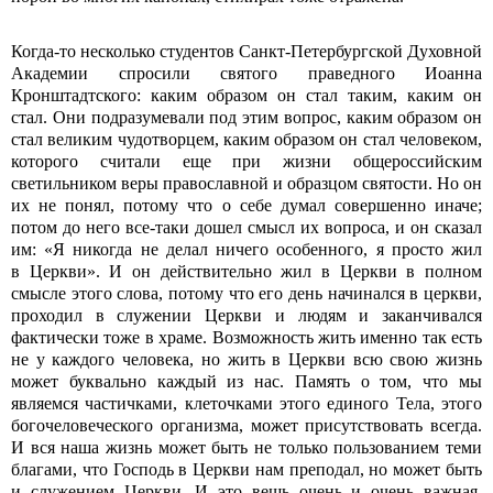
Когда-то несколько студентов Санкт-Петербургской Духовной
Академии спросили святого праведного Иоанна
Кронштадтского: каким образом он стал таким, каким он
стал. Они подразумевали под этим вопрос, каким образом он
стал великим чудотворцем, каким образом он стал человеком,
которого считали еще при жизни общероссийским
светильником веры православной и образцом святости. Но он
их не понял, потому что о себе думал совершенно иначе;
потом до него все-таки дошел смысл их вопроса, и он сказал
им: «Я никогда не делал ничего особенного, я просто жил
в Церкви». И он действительно жил в Церкви в полном
смысле этого слова, потому что его день начинался в церкви,
проходил в служении Церкви и людям и заканчивался
фактически тоже в храме. Возможность жить именно так есть
не у каждого человека, но жить в Церкви всю свою жизнь
может буквально каждый из нас. Память о том, что мы
являемся частичками, клеточками этого единого Тела, этого
богочеловеческого организма, может присутствовать всегда.
И вся наша жизнь может быть не только пользованием теми
благами, что Господь в Церкви нам преподал, но может быть
и служением Церкви. И это вещь очень и очень важная,