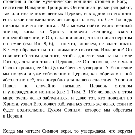
столетия и после мученической кончины отошел к Богу,—
святитель Илларион Троицкий. Он написал целый ряд работ,
так или иначе посвященных Церкви, и в одной из его книг
есть такое напоминание: он говорит о том, что Сам Господь
никогда ничего не писал. Мы можем найти единственный
эпизод, когда ко Христу привели женщину, взятую
в прелюбодеянии, и Он, наклонившись, что-то писал перстом
на земле (см.: Ин. 8, 6),— но что, впрочем, не знает никто.
К чему обращает на это внимание святитель Илларион? Он
говорит об этом для того, чтобы донести мысль: на земле
Господь оставил только Церковь, ее Он основал, ее стяжал
Своею кровью, ее Он Духом Святым утвердил. А Евангелие
мы получили уже собственно в Церкви, как обретаем в ней
абсолютно всё, что потребно для нашего спасения. Апостол
Павел не случайно называет Церковь столпом
и утверждением истины (ср.: 1 Тим. 3, 15): человеку в этом
мире очень легко заблудиться, и даже тот, кто поверил во
Христа, узнал Его, может заблудиться столь же легко, если не
будет водительства Духом Святым, которое мы обретаем
в Церкви.
Когда мы читаем Символ веры, то утверждаем, что веруем