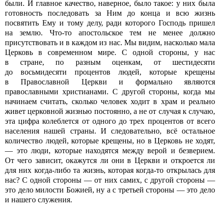
были. И главное качество, наверное, было такое: у них была
готовность последовать за Ним до конца и всю жизнь
посвятить Ему и тому делу, ради которого Господь пришел
на землю. Что-то апостольское тем не менее должно
присутствовать и в каждом из нас. Мы видим, насколько мала
Церковь в современном мире. С одной стороны, у нас
в стране, по разным оценкам, от шестидесяти
до восьмидесяти процентов людей, которые крещены
в Православной Церкви и формально являются
православными христианами. С другой стороны, когда мы
начинаем считать, сколько человек ходит в храм и реально
живет церковной жизнью постоянно, а не от случая к случаю,
эта цифра колеблется от одного до трех процентов от всего
населения нашей страны. И следовательно, всё остальное
количество людей, которые крещены, но в Церковь не ходят,
— это люди, которые находятся между верой и безверием.
От чего зависит, окажутся ли они в Церкви и откроется ли
для них когда-либо та жизнь, которая когда-то открылась для
нас? С одной стороны — от них самих, с другой стороны —
это дело милости Божией, ну а с третьей стороны — это дело
и нашего служения.