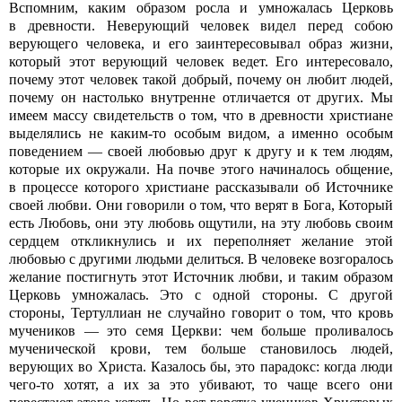
Вспомним, каким образом росла и умножалась Церковь
в древности. Неверующий человек видел перед собою
верующего человека, и его заинтересовывал образ жизни,
который этот верующий человек ведет. Его интересовало,
почему этот человек такой добрый, почему он любит людей,
почему он настолько внутренне отличается от других. Мы
имеем массу свидетельств о том, что в древности христиане
выделялись не каким-то особым видом, а именно особым
поведением — своей любовью друг к другу и к тем людям,
которые их окружали. На почве этого начиналось общение,
в процессе которого христиане рассказывали об Источнике
своей любви. Они говорили о том, что верят в Бога, Который
есть Любовь, они эту любовь ощутили, на эту любовь своим
сердцем откликнулись и их переполняет желание этой
любовью с другими людьми делиться. В человеке возгоралось
желание постигнуть этот Источник любви, и таким образом
Церковь умножалась. Это с одной стороны. С другой
стороны, Тертуллиан не случайно говорит о том, что кровь
мучеников — это семя Церкви: чем больше проливалось
мученической крови, тем больше становилось людей,
верующих во Христа. Казалось бы, это парадокс: когда люди
чего-то хотят, а их за это убивают, то чаще всего они