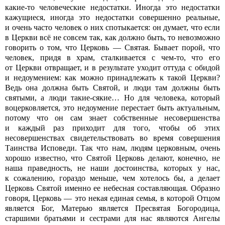
какие-то человеческие недостатки. Иногда это недостатки
кажущиеся, иногда это недостатки совершенно реальные,
и очень часто человек о них спотыкается: он думает, что если
в Церкви всё не совсем так, как должно быть, то невозможно
говорить о том, что Церковь — Святая. Бывает порой, что
человек, придя в храм, сталкивается с чем-то, что его
от Церкви отвращает, и в результате уходит оттуда с обидой
и недоумением: как можно принадлежать к такой Церкви?
Ведь она должна быть Святой, и люди там должны быть
святыми, а люди такие-сякие… Но для человека, который
воцерковляется, это недоумение перестает быть актуальным,
потому что он сам знает собственные несовершенства
и каждый раз приходит для того, чтобы об этих
несовершенствах свидетельствовать во время совершения
Таинства Исповеди. Так что нам, людям церковным, очень
хорошо известно, что Святой Церковь делают, конечно, не
наша праведность, не наши достоинства, которых у нас,
к сожалению, гораздо меньше, чем хотелось бы, а делает
Церковь Святой именно ее небесная составляющая. Образно
говоря, Церковь — это некая единая семья, в которой Отцом
является Бог, Матерью является Пресвятая Богородица,
старшими братьями и сестрами для нас являются Ангелы