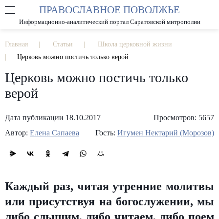
ПРАВОСЛАВНОЕ ПОВОЛЖЬЕ
А
А
РАЗМЕР ШРИФТА
А
Информационно-аналитический портал Саратовской митрополии
ИЗОБРАЖЕНИЯ
Главная
Статьи
Школа церковной жизни
Церковь можно постичь только верой
Церковь можно постичь только
верой
Дата публикации 18.10.2017
Просмотров: 5657
Автор:
Елена Сапаева
Гость:
Игумен Нектарий (Морозов)
Каждый раз, читая утренние молитвы
или присутствуя на богослужении, мы
либо слышим, либо читаем, либо поем