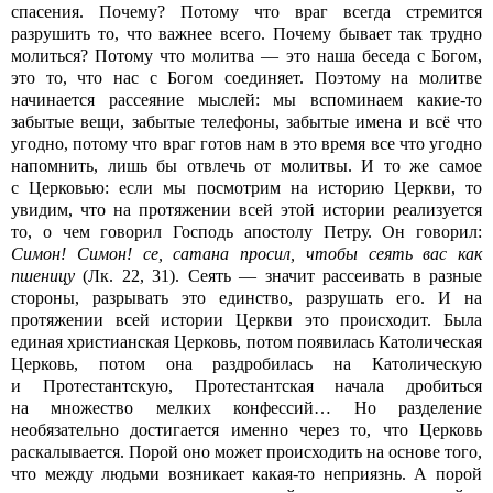
спасения. Почему? Потому что враг всегда стремится
разрушить то, что важнее всего. Почему бывает так трудно
молиться? Потому что молитва — это наша беседа с Богом,
это то, что нас с Богом соединяет. Поэтому на молитве
начинается рассеяние мыслей: мы вспоминаем какие-то
забытые вещи, забытые телефоны, забытые имена и всё что
угодно, потому что враг готов нам в это время все что угодно
напомнить, лишь бы отвлечь от молитвы. И то же самое
с Церковью: если мы посмотрим на историю Церкви, то
увидим, что на протяжении всей этой истории реализуется
то, о чем говорил Господь апостолу Петру. Он говорил:
Симон! Симон! се, сатана просил, чтобы сеять вас как
пшеницу
(Лк. 22, 31). Сеять — значит рассеивать в разные
стороны, разрывать это единство, разрушать его. И на
протяжении всей истории Церкви это происходит. Была
единая христианская Церковь, потом появилась Католическая
Церковь, потом она раздробилась на Католическую
и Протестантскую, Протестантская начала дробиться
на множество мелких конфессий… Но разделение
необязательно достигается именно через то, что Церковь
раскалывается. Порой оно может происходить на основе того,
что между людьми возникает какая-то неприязнь. А порой