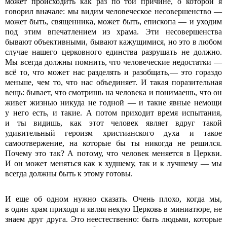
может происходить как раз по той причине, о которой я
говорил вначале: мы видим человеческое несовершенство —
может быть, священника, может быть, епископа — и уходим
под этим впечатлением из храма. Эти несовершенства
бывают объективными, бывают кажущимися, но это в любом
случае нашего церковного единства разрушать не должно.
Мы всегда должны помнить, что человеческие недостатки —
всё то, что может нас разделять и разобщать,— это гораздо
меньше, чем то, что нас объединяет. И такая поразительная
вещь: бывает, что смотришь на человека и понимаешь, что он
живет жизнью никуда не годной — и такие явные немощи
у него есть, и такие. А потом приходит время испытания,
и ты видишь, как этот человек являет вдруг такой
удивительный героизм христианского духа и такое
самоотвержение, на которые бы ты никогда не решился.
Почему это так? А потому, что человек меняется в Церкви.
И он может меняться как к худшему, так и к лучшему — мы
всегда должны быть к этому готовы.
И еще об одном нужно сказать. Очень плохо, когда мы,
в один храм приходя и являя некую Церковь в миниатюре, не
знаем друг друга. Это неестественно: быть людьми, которые