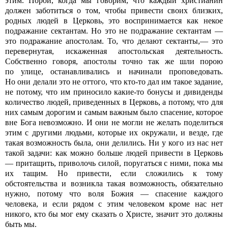
этим. Порой, когда мы говорим, что каждый христианин
должен заботиться о том, чтобы привести своих близких,
родных людей в Церковь, это воспринимается как некое
подражание сектантам. Но это не подражание сектантам —
это подражание апостолам. То, что делают сектанты,— это
перевернутая, искаженная апостольская деятельность.
Собственно говоря, апостолы точно так же шли порою
по улице, останавливались и начинали проповедовать.
Но они делали это не оттого, что кто-то дал им такое задание,
не потому, что им приносило какие-то бонусы и дивиденды
количество людей, приведенных в Церковь, а потому, что для
них самым дорогим и самым важным было спасение, которое
вне Бога невозможно. И они не могли не желать поделиться
этим с другими людьми, которые их окружали, и везде, где
такая возможность была, они делились. Ни у кого из нас нет
такой задачи: как можно больше людей привести в Церковь
— притащить, приволочь силой, поругаться с ними, пока мы
их тащим. Но привести, если сложились к тому
обстоятельства и возникла такая возможность, обязательно
нужно, потому что воля Божия — спасение каждого
человека, и если рядом с этим человеком кроме нас нет
никого, кто бы мог ему сказать о Христе, значит это должны
быть мы.