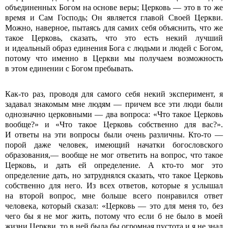
объединенных Богом на основе веры; Церковь — это в то же
время и Сам Господь; Он является главой Своей Церкви.
Можно, наверное, пытаясь для самих себя объяснить, что же
такое Церковь, сказать, что это есть некий лучший
и идеальный образ единения Бога с людьми и людей с Богом,
потому что именно в Церкви мы получаем возможность
в этом единении с Богом пребывать.
Как-то раз, проводя для самого себя некий эксперимент, я
задавал знакомым мне людям — причем все эти люди были
однозначно церковными — два вопроса: «Что такое Церковь
вообще?» и «Что такое Церковь собственно для вас?».
И ответы на эти вопросы были очень различны. Кто-то —
порой даже человек, имеющий начатки богословского
образования,— вообще не мог ответить на вопрос, что такое
Церковь, и дать ей определение. А кто-то мог это
определение дать, но затруднялся сказать, что такое Церковь
собственно для него. Из всех ответов, которые я услышал
на второй вопрос, мне больше всего понравился ответ
человека, который сказал: «Церковь — это для меня то, без
чего бы я не мог жить, потому что если б не было в моей
жизни Церкви, то в ней была бы огромная пустота и я не знал