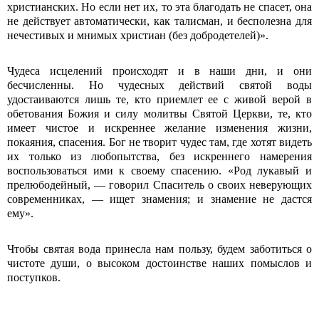
христианских. Но если нет их, то эта благодать не спасет, она
не действует автоматически, как та­лисман, и бесполезна для
нечестивых и мнимых христиан (без добродетелей)».
Чудеса исцелений происходят и в на­ши дни, и они
бесчисленны. Но чудесных действий святой воды
удостаиваются лишь те, кто прием­лет ее с живой верой в
обетования Бо­жия и силу молитвы Святой Церкви, те, кто
имеет чистое и искреннее желание изменения жизни,
покаяния, спасения. Бог не творит чудес там, где хотят ви­деть
их только из любопытства, без ис­креннего намерения
воспользоваться ими к своему спасению. «Род лукавый и
пре­любодейный, — говорил Спаситель о своих неверующих
современниках, — ищет знамения; и знамение не дастся
ему».
Чтобы святая вода принесла нам пользу, будем заботиться о
чистоте души, о вы­соком достоинстве наших помыслов и
поступков.