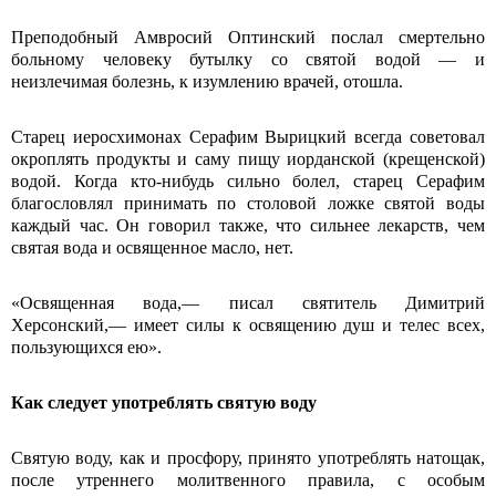
Преподобный Амвросий Оптинский послал смертельно
больному человеку бутылку со святой во­дой — и
неизлечимая болезнь, к изумле­нию врачей, отошла.
Старец иеросхимонах Серафим Вырицкий всегда советовал
окроплять про­дукты и саму пищу иорданской (крещен­ской)
водой. Когда кто-нибудь сильно болел, старец Серафим
благословлял принимать по столовой ложке святой воды
каждый час. Он говорил также, что сильнее лекарств, чем
святая вода и освященное масло, нет.
«Освященная вода,— писал святитель Димитрий
Херсонский,— имеет силы к освящению душ и телес всех,
поль­зующихся ею».
Как следует употреблять святую воду
Святую воду, как и просфору, принято употреблять натощак,
после утреннего молитвенного правила, с особым