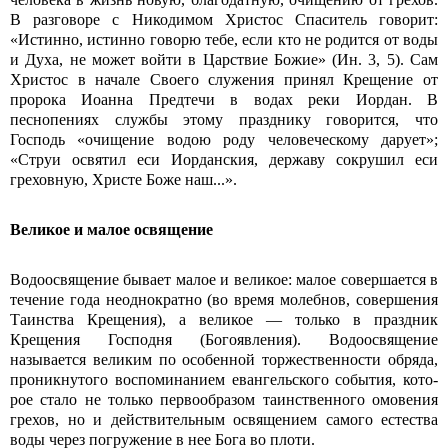
В разговоре с Никодимом Христос Спаситель говорит:
«Истинно, истинно говорю тебе, если кто не родится от воды
и Духа, не может войти в Царствие Божие» (Ин. 3, 5). Сам
Христос в начале Своего служения принял Крещение от
пророка Иоанна Предтечи в водах реки Иордан. В
песнопениях службы этому празднику говорится, что
Господь «очищение водою роду человеческому дарует»;
«Струи освятил еси Иорданския, державу сокрушил еси
греховную, Христе Боже наш...».
Великое и малое освящение
Водоосвящение бывает малое и вели­кое: малое совершается в
течение года неоднократно (во время молебнов, совершения
Таинства Крещения), а великое — только в праздник
Крещения Господня (Богоявления). Водоосвя­щение
называется великим по особенной торжественности обряда,
проникнутого воспоминанием евангельского события, кото­
рое стало не только первообразом таин­ственного омовения
грехов, но и действи­тельным освящением самого естества
воды через погружение в нее Бога во плоти.