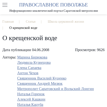
ПРАВОСЛАВНОЕ ПОВОЛЖЬЕ
А
А
РАЗМЕР ШРИФТА
А
Информационно-аналитический портал Саратовской митрополии
ИЗОБРАЖЕНИЯ
Главная
Статьи
Школа церковной жизни
О крещенской воде
О крещенской воде
Дата публикации 04.06.2008
Просмотров: 9626
Авторы:
Марина Бирюкова
Людмила Кузнецова
Елена Сапаева
Антон Чехов
Священник Василий Куценко
Священник Андрей Мизюк
Митрополит Саратовский и Вольский Лонгин
Наталья Горенок
Алексей Кашкин
Наталья Кацуба