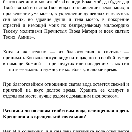
благоговением и молитвой: «Господи Боже мой, да будет дар
Твой святый и святая Твоя вода во оставление грехов моих, в
просвещение ума моего, в укрепление душевных и телесных
сил моих, во здравие души и тела моего, в покорение
страстей и немощей моих по безпредельному милосердию
Твоему молитвами Пречистыя Твоея Матери и всех святых
Твоих. Аминь».
Хотя и желательно — из благоговения к святыне —
принимать Богоявленскую воду натощак, но по особой нужде
в помощи Божией — при недугах или нападениях злых сил
— пить ее можно и нужно, не колеблясь, в любое время.
При благоговейном отношении святая вода остается свежей и
приятной на вкус долгое время. Хранить ее следует в
отдельном месте, лучше рядом с домашним иконостасом.
Различна ли по своим свойствам вода, освященная в день
Крещения и в крещенский сочельник?
Нет. И в сочельник, и в сам день праздника вода освящается