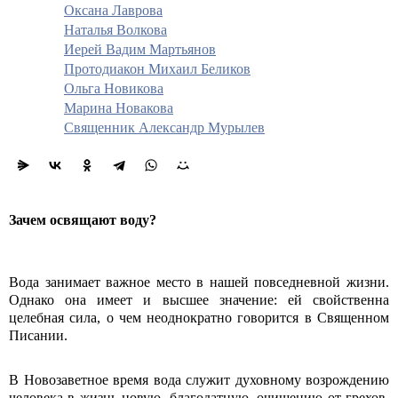
Оксана Лаврова
Наталья Волкова
Иерей Вадим Мартьянов
Протодиакон Михаил Беликов
Ольга Новикова
Марина Новакова
Священник Александр Мурылев
Зачем освящают воду?
Вода занимает важное место в нашей повседневной жизни.
Однако она имеет и высшее значение: ей свойственна
целебная сила, о чем неоднократно говорится в Священном
Писании.
В Новозаветное время вода служит духовному возрождению
человека в жизнь новую, благодатную, очищению от грехов.