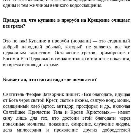
одним и тем же чином великого водоосвящения.
Правда ли, что купание в проруби на Крещение очищает
все грехи?
Это не так! Купание в проруби (иордани) ― это старинный
добрый народный обычай, который не является все же
церковным таинством. Оставление грехов, примирение с
Богом и Его Церковью возможно только в таинстве покаяния,
во время исповеди в храме.
Бывает ли, что святая вода «не помогает»?
Святитель Феофан Затворник пишет: «Вся благодать, идущая
от Бога через святой Крест, святые иконы, святую воду, мощи,
освященный хлеб (артос, антидор, просфоры) и др., включая
Святейшее При­частие Тела и Крови Христовых,— имеет
силу лишь для тех, кто достоин этой благодати через
покаянные мо­литвы, покаяние, смирение, служение людям,
дела милосердия и проявление других добродетелей