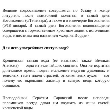
Великое водоосвящение совершается по Уставу в конце
литургии, после заамвонной молитвы, в самый день
Богоявления (6/19 января), а также и в навечерие Богоявления
(5/18 января). В самый день Богоявления во­доосвящение
совершается с торжествен­ным крестным ходом к источникам
воды, известным под названием «хода на Иордан».
Для чего употребляют святую воду?
Крещенская святая вода (ее называют также Великая
Агиасма) ― одна из величайших святынь. Она не портится
длительное время, подает исцеление недугов душевных и
телесных, гасит пламя страстей, отгоняет злых духов ― вот
почему ею ок­ропляют жилище и всякую вещь, которую
освящают.
Преподобный Серафим Саровский после исповеди
паломников всегда давал им вку­шать из чаши святой
крещенской воды.