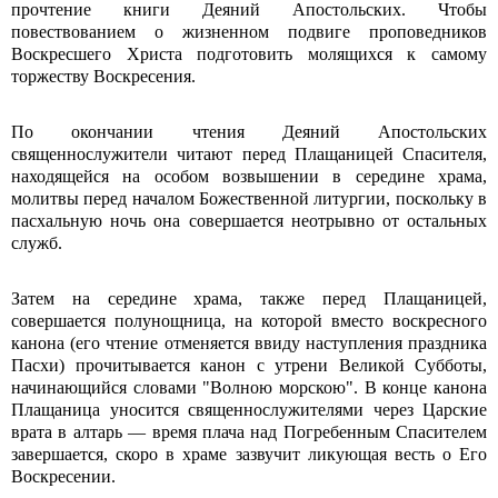
прочтение книги Деяний Апостольских. Чтобы
повествованием о жизненном подвиге проповедников
Воскресшего Христа подготовить молящихся к самому
торжеству Воскресения.
По окончании чтения Деяний Апостольских
священнослужители читают перед Плащаницей Спасителя,
находящейся на особом возвышении в середине храма,
молитвы перед началом Божественной литургии, поскольку в
пасхальную ночь она совершается неотрывно от остальных
служб.
Затем на середине храма, также перед Плащаницей,
совершается полунощница, на которой вместо воскресного
канона (его чтение отменяется ввиду наступления праздника
Пасхи) прочитывается канон с утрени Великой Субботы,
начинающийся словами "Волною морскою". В конце канона
Плащаница уносится священнослужителями через Царские
врата в алтарь — время плача над Погребенным Спасителем
завершается, скоро в храме зазвучит ликующая весть о Его
Воскресении.