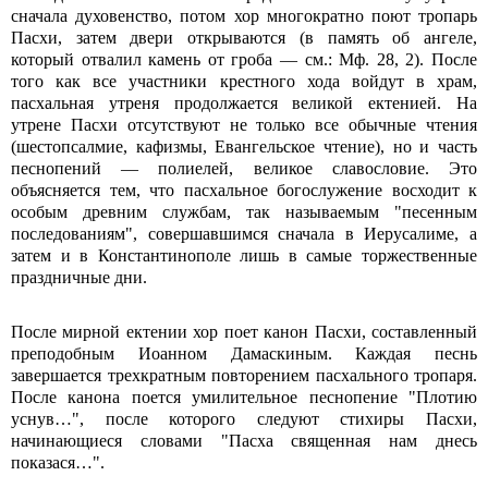
сначала духовенство, потом хор многократно поют тропарь
Пасхи, затем двери открываются (в память об ангеле,
который отвалил камень от гроба — см.: Мф. 28, 2). После
того как все участники крестного хода войдут в храм,
пасхальная утреня продолжается великой ектенией. На
утрене Пасхи отсутствуют не только все обычные чтения
(шестопсалмие, кафизмы, Евангельское чтение), но и часть
песнопений — полиелей, великое славословие. Это
объясняется тем, что пасхальное богослужение восходит к
особым древним службам, так называемым "песенным
последованиям", совершавшимся сначала в Иерусалиме, а
затем и в Константинополе лишь в самые торжественные
праздничные дни.
После мирной ектении хор поет канон Пасхи, составленный
преподобным Иоанном Дамаскиным. Каждая песнь
завершается трехкратным повторением пасхального тропаря.
После канона поется умилительное песнопение "Плотию
уснув…", после которого следуют стихиры Пасхи,
начинающиеся словами "Пасха священная нам днесь
показася…".