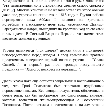
Кесарийского, из-за обилия светильников в руках молящихся
"эта таинственная ночь становилась светлее самого светлого
дня" [
2
]. Многие христиане не желали оставлять этого обычая
даже под угрозой гонений; так в 1615 году в Грузии войска
персидского шаха Аббаса I, ненавистника христиан,
истребили в пасхальную ночь всех насельников Давидо-
Гареджийской Лавры, вышедших на крестный ход со свечами
и лампадами. В Светлый Вторник Церковь чтит память этих
шестисот монахов-мучеников.
Утреня начинается "при дверех" церкви (или в притворе),
непосредственно перед входом. Перед храмовыми вратами
предстоятель совершает первый возглас утрени — "Слава
Святей…", и первый раз поет тропарь наступившего
праздника — "Христос воскресе из мертвых…".
Двери храма пока еще остаются закрытыми в воспоминание о
том, что Гроб Спасителя был запечатан иудейскими
первосвященниками. Все священнослужители, облаченные в
белые ризы, как бы изображают тех блистающих ангелов,
которые возвестили женам-мироносицам о Воскресении
Господнем. После возгласа предстоятеля к началу утрени