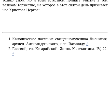
только умом, но и всем естеством принять участие в том
великом торжестве, на которое в этот святой день призывает
нас Христова Церковь.
Каноническое послание священномученика Дионисия,
архиеп. Александрийского, к еп. Василиду.
^
Евсевий, еп. Кесарийский. Жизнь Константина. IV, 22.
^