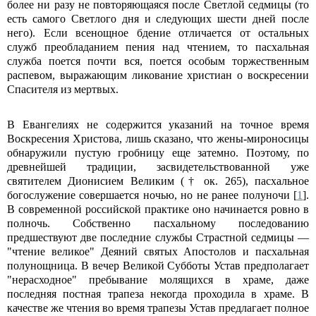
более ни разу не повторяющаяся после Светлой седмицы (то
есть самого Светлого дня и следующих шести дней после
него). Если всенощное бдение отличается от остальных
служб преобладанием пения над чтением, то пасхальная
служба поется почти вся, поется особым торжественным
распевом, выражающим ликование христиан о воскресении
Спасителя из мертвых.
В Евангелиях не содержится указаний на точное время
Воскресения Христова, лишь сказано, что жены-мироносицы
обнаружили пустую гробницу еще затемно. Поэтому, по
древнейшей традиции, засвидетельствованной уже
святителем Дионисием Великим († ок. 265), пасхальное
богослужение совершается ночью, но не ранее полуночи [
1
].
В современной российской практике оно начинается ровно в
полночь. Собственно пасхальному последованию
предшествуют две последние службы Страстной седмицы —
"чтение великое" Деяний святых Апостолов и пасхальная
полунощница. В вечер Великой Субботы Устав предполагает
"нерасходное" пребывание молящихся в храме, даже
последняя постная трапеза некогда проходила в храме. В
качестве же чтения во время трапезы Устав предлагает полное