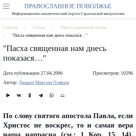
ПРАВОСЛАВНОЕ ПОВОЛЖЬЕ
А
А
РАЗМЕР ШРИФТА
А
Информационно-аналитический портал Саратовской митрополии
ИЗОБРАЖЕНИЯ
Главная
Статьи
Школа церковной жизни
"Пасха священная нам днесь показася…"
"Пасха священная нам днесь
показася…"
Дата публикации 27.04.2006
Просмотров: 10296
Автор:
Диакон Максим Плякин
По слову святого апостола Павла, если
Христос не воскрес, то и самая вера
наша напрасна (см.: 1 Кор. 15, 14).