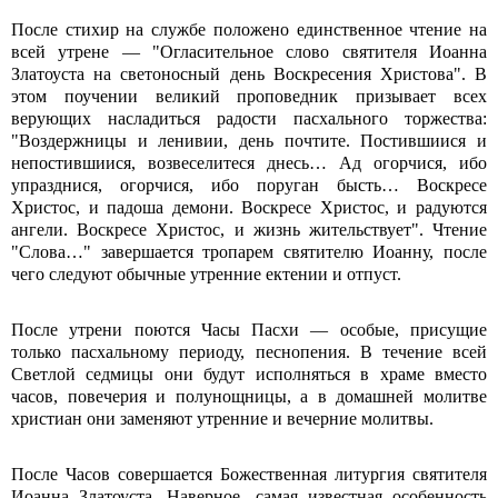
После стихир на службе положено единственное чтение на
всей утрене — "Огласительное слово святителя Иоанна
Златоуста на светоносный день Воскресения Христова". В
этом поучении великий проповедник призывает всех
верующих насладиться радости пасхального торжества:
"Воздержницы и ленивии, день почтите. Постившиися и
непостившиися, возвеселитеся днесь… Ад огорчися, ибо
упразднися, огорчися, ибо поруган бысть… Воскресе
Христос, и падоша демони. Воскресе Христос, и радуются
ангели. Воскресе Христос, и жизнь жительствует". Чтение
"Слова…" завершается тропарем святителю Иоанну, после
чего следуют обычные утренние ектении и отпуст.
После утрени поются Часы Пасхи — особые, присущие
только пасхальному периоду, песнопения. В течение всей
Светлой седмицы они будут исполняться в храме вместо
часов, повечерия и полунощницы, а в домашней молитве
христиан они заменяют утренние и вечерние молитвы.
После Часов совершается Божественная литургия святителя
Иоанна Златоуста. Наверное, самая известная особенность