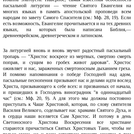
пасхальной литургии — чтение Святого Евангелия на
многих языках в память апостольской проповеди всем
народам по завету Самого Спасителя (см.: Мф. 28, 19). Если
есть возможность, Евангелие прочитывается и на тех древних
языках, на которых была написана Библия,—
древнееврейском, древнегреческом и латинском.
За литургией вновь и вновь звучит радостный пасхальный
тропарь — "Христос воскресе из мертвых, смертию смерть
поправ, и сущим во гробех живот даровав". Христос
оживляет и нас, зараженных смертоносным дыханием греха.
И помимо напоминания о победе Господней над адом,
пасхальные песнопения призывают нас и делами идти вослед
Христа, призывающего к себе всех: и призванных от начала,
и пришедших в Господень виноградник "в одиннадцатый
час" (см.: Мф. 20, 9). А для этого мы должны постоянно
приступать к Чаше Христовой, которая, по слову святителя
Василия Великого, соделывает нас храмами Святого Духа, и
в сердца наши вселяется Сам Христос. И потому в день
Светоносного Христова Воскресения все христиане
стараются причаститься Святых Христовых Таин, чтобы не