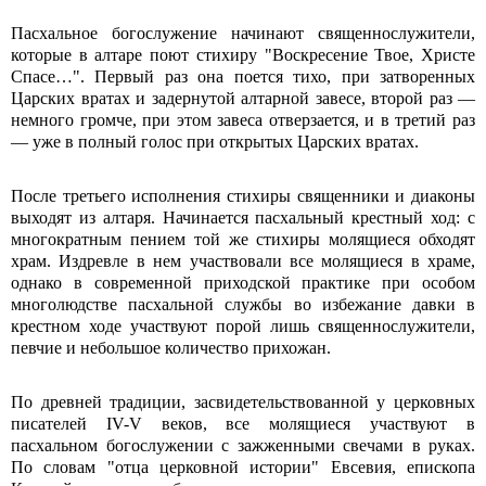
Пасхальное богослужение начинают священнослужители,
которые в алтаре поют стихиру "Воскресение Твое, Христе
Спасе…". Первый раз она поется тихо, при затворенных
Царских вратах и задернутой алтарной завесе, второй раз —
немного громче, при этом завеса отверзается, и в третий раз
— уже в полный голос при открытых Царских вратах.
После третьего исполнения стихиры священники и диаконы
выходят из алтаря. Начинается пасхальный крестный ход: с
многократным пением той же стихиры молящиеся обходят
храм. Издревле в нем участвовали все молящиеся в храме,
однако в современной приходской практике при особом
многолюдстве пасхальной службы во избежание давки в
крестном ходе участвуют порой лишь священнослужители,
певчие и небольшое количество прихожан.
По древней традиции, засвидетельствованной у церковных
писателей IV-V веков, все молящиеся участвуют в
пасхальном богослужении с зажженными свечами в руках.
По словам "отца церковной истории" Евсевия, епископа