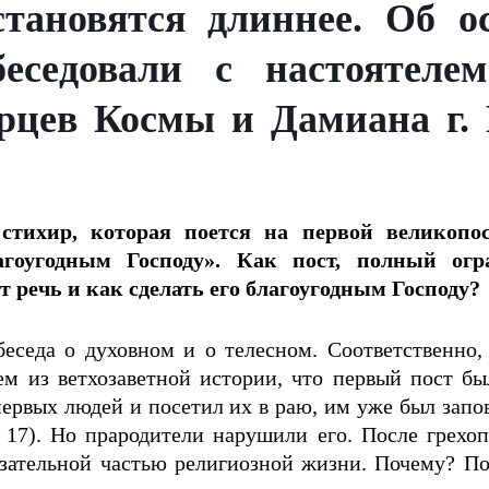
тановятся длиннее. Об о
еседовали с настоятел
орцев Космы и Дамиана г.
стихир, которая поется на первой великопос
агоугодным Господу». Как пост, полный ог
т речь и как сделать его благоугодным Господу?
седа о духовном и о телесном. Соответственно, 
м из ветхозаветной истории, что первый пост бы
первых людей и посетил их в раю, им уже был запо
, 17). Но прародители нарушили его. После грехоп
зательной частью религиозной жизни. Почему? Пот