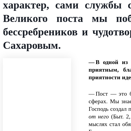
характер, сами службы с
Великого поста мы поб
бессребреников и чудотв
Сахаровым.
— В одной из 
приятным, бл
приятности иде
— Пост — это бе
сферах. Мы знае
Господь создал 
от него
(Быт. 2
мыслях стал обя