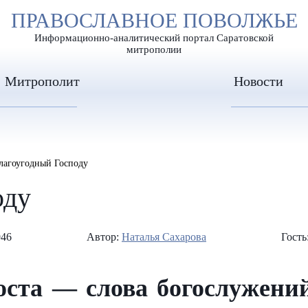
А
ПРАВОСЛАВНОЕ ПОВОЛЖЬЕ
А
ЕР ШРИФТА
ИЗОБРАЖЕН
А
Информационно-аналитический портал Саратовской
митрополии
Митрополит
Новости
благоугодный Господу
оду
946
Автор:
Наталья Сахарова
Гость
оста — слова богослужен