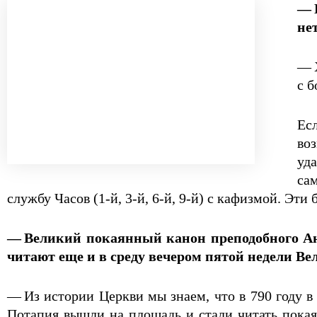
— 
не
— 
с б
Есл
воз
уд
са
службу Часов (1-й, 3-й, 6-й, 9-й) с кафизмой. Э
— Великий покаянный канон преподобного Анд
читают еще и в среду вечером пятой недели Ве
— Из истории Церкви мы знаем, что в 790 году в
Потапия вышли на площадь и стали читать пока