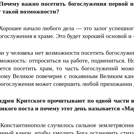
Почему важно посетить богослужения первой не
т такой возможности?
Хорошее начало любого дела — это залог успешног
огослужения в храме. Это будет хорошей основой и «
и у человека нет возможности посетить богослужен
можность: отпроситься на работе, подмениться. Но
ается посетить храм, то часть богослужений мож
мому Великое повечерие с покаянным Великим кан
ти богослужения может совершить любой прихожанин 
рея Критского прочитывают по одной части в 
ликого поста и почему этот день называется «М
 Константинополе случилось сильное землетрясени
янный канон, чтобы умолить Бога остановить стих