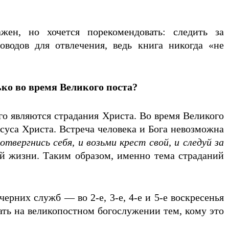
ен, но хочется порекомендовать: следить за
водов для отвлечения, ведь книга никогда «не
ько во время Великого поста?
о являются страдания Хрис­та. Во время Великого
уса Христа. Встреча человека и Бога невозможна
твергнись себя, и возьми крест свой, и следуй за
вой жизни. Таким образом, именно тема страданий
рних служб — во 2-е, 3-е, 4-е и 5-е воскресенья
ать на великопостном богослужении тем, кому это