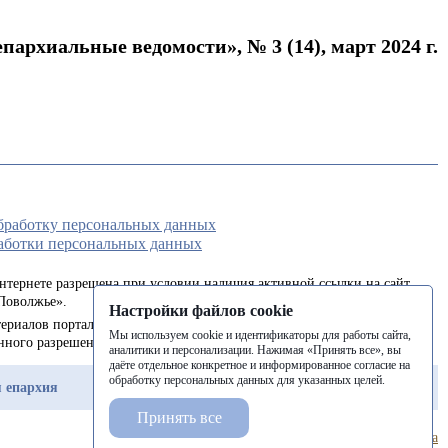
пархиальные ведомости», № 3 (14), март 2024 г.
обработку персональных данных
аботки персональных данных
интернете разрешена при условии наличия активной ссылки на сайт
Поволжье».
Настройки файлов cookie
ериалов портала в печатных изданиях (книгах, прессе) возможна
Мы используем cookie и идентификаторы для работы сайта,
енного разрешения редакции.
аналитики и персонализации. Нажимая «Принять все», вы
даёте отдельное конкретное и информированное согласие на
обработку персональных данных для указанных целей.
 епархия
Балашовская епархия
Балаковская епархия
Принять все
Разработка сайта