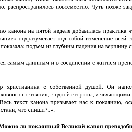
ке распространилось повсеместно. Чуть позже зак
ию канона на пятой неделе добавилась практика 
аяние» подразумевает под собой изменение всей св
показала: подъем из глубины падения на вершину с
ется самым длинным и в соединении с житием преп
р христианина с собственной душой. Он напол
овного состояния, с одной стороны, и являющими 
Весь текст канона призывает нас к покаянию, ос
тани, что спиши?..».
Можно ли покаянный Великий канон преподобно