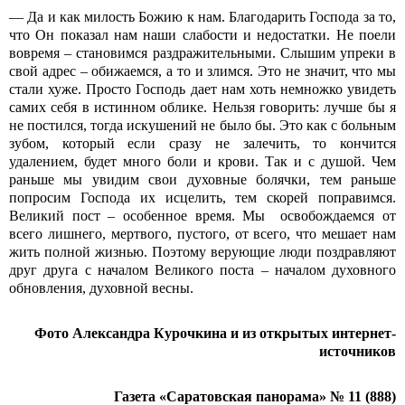
— Да и как милость Божию к нам. Благодарить Господа за то,
что Он показал нам наши слабости и недостатки. Не поели
вовремя – становимся раздражительными. Слышим упреки в
свой адрес – обижаемся, а то и злимся. Это не значит, что мы
стали хуже. Просто Господь дает нам хоть немножко увидеть
самих себя в истинном облике. Нельзя говорить: лучше бы я
не постился, тогда искушений не было бы. Это как с больным
зубом, который если сразу не залечить, то кончится
удалением, будет много боли и крови. Так и с душой. Чем
раньше мы увидим свои духовные болячки, тем раньше
попросим Господа их исцелить, тем скорей поправимся.
Великий пост – особенное время. Мы освобождаемся от
всего лишнего, мертвого, пустого, от всего, что мешает нам
жить полной жизнью. Поэтому верующие люди поздравляют
друг друга с началом Великого поста – началом духовного
обновления, духовной весны.
Фото Александра Курочкина и из открытых интернет-
источников
Газета «Саратовская панорама» № 11 (888)