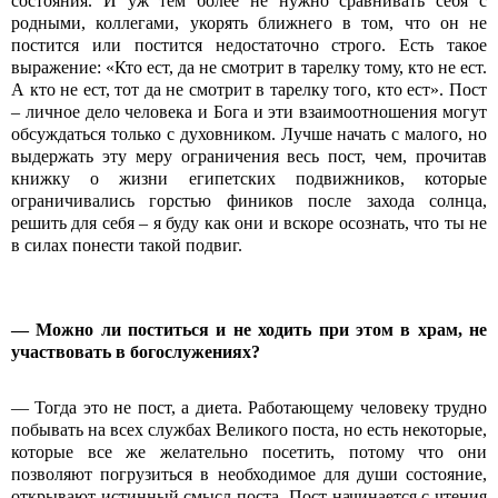
состояния. И уж тем более не нужно сравнивать себя с
родными, коллегами, укорять ближнего в том, что он не
постится или постится недостаточно строго. Есть такое
выражение: «Кто ест, да не смотрит в тарелку тому, кто не ест.
А кто не ест, тот да не смотрит в тарелку того, кто ест». Пост
– личное дело человека и Бога и эти взаимоотношения могут
обсуждаться только с духовником. Лучше начать с малого, но
выдержать эту меру ограничения весь пост, чем, прочитав
книжку о жизни египетских подвижников, которые
ограничивались горстью фиников после захода солнца,
решить для себя – я буду как они и вскоре осознать, что ты не
в силах понести такой подвиг.
—
Можно ли поститься и не ходить при этом в храм, не
участвовать в богослужениях?
— Тогда это не пост, а диета. Работающему человеку трудно
побывать на всех службах Великого поста, но есть некоторые,
которые все же желательно посетить, потому что они
позволяют погрузиться в необходимое для души состояние,
открывают истинный смысл поста. Пост начинается с чтения