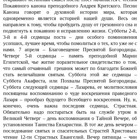
Покаянного канона преподобного Андрея Критского. Песни
Канона говорят о духовной истории мира, которая
одновременно является историей нашей души. Весь он
направлен к тому, чтобы пробудить душу от греховного сна и
подвигнуть к покаянию и исправлению жизни. Субботы 2-й,
3-й и 4-й седмицы поста – дни особого поминовения
усопших, лучшее время, чтобы помолиться о тех, кто уже не с
нами. 7 апреля – Благовещение Пресвятой Богородицы.
Четверг 5-й седмицы – память преподобной Марии
Египетской, чье житие поразительное свидетельство о том,
что самый отчаянный грешник может по благодати Божией
стать величайшим святым. Суббота этой же седмицы –
Суббота Акафиста, или Похвалы Пресвятой Богородицы.
Суббота следующей седмицы – Лазарева, ее молитвословия
посвящены воспоминанию о чуде воскрешения праведного
Лазаря – прообраз будущего Всеобщего воскресения. Ну, и,
конечно, очень важна последняя седмица, Страстная.
Обязательно надо постараться быть на службе утром в
Великий Четверг – день воспоминания о Тайной Вечере, об
установлении Таинства Евхаристии. В тот же день вечером –
последование святых и спасительных Страстей Христовых:
чтение 12-ти Страстных Евангелий. Вечер пятницы – чин