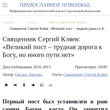
ПРАВОСЛАВНОЕ ПОВОЛЖЬЕ
А
А
РАЗМЕР ШРИФТА
А
Информационно-аналитический портал Саратовской митрополии
ИЗОБРАЖЕНИЯ
Главная
Статьи
Школа церковной жизни
Священник Сергий Кляев: «Великий пост – трудная дорога к Богу, но иного пути нет»
Священник Сергий Кляев:
«Великий пост – трудная дорога к
Богу, но иного пути нет»
Дата публикации 20.01.2013
Просмотров: 10185
Автор:
Оксана Лаврова
Гость:
Священник Сергий Кляев
Первый пост был установлен в раю
самим Богом, когда Он запретил