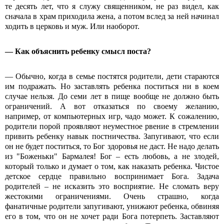
те десять лет, что я служу священником, не раз видел, как
сначала в храм приходила жена, а потом вслед за ней начинал
ходить в церковь и муж. Или наоборот.
—
Как объяснить ребенку смысл поста?
— Обычно, когда в семье постятся родители, дети стараются
им подражать. Но заставлять ребенка поститься ни в коем
случае нельзя. До семи лет в пище вообще не должно быть
ограничений. А вот отказаться по своему желанию,
например, от компьютерных игр, чадо может. К сожалению,
родители порой проявляют неуместное рвение в стремлении
привить ребенку навык постничества. Запугивают, что если
он не будет поститься, то Бог здоровья не даст. Не надо делать
из "Боженьки" Бармалея! Бог – есть любовь, а не злодей,
который только и думает о том, как наказать ребенка. Чистое
детское сердце правильно воспринимает Бога. Задача
родителей – не исказить это восприятие. Не сломать веру
жестокими ограничениями. Очень страшно, когда
фанатичные родители запугивают, унижают ребенка, обвиняя
его в том, что он не хочет ради Бога потерпеть. Заставляют