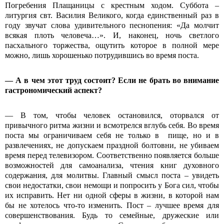
Погребения Плащаницы с крестным ходом. Суббота –
литургия свт. Василия Великого, когда единственный раз в
году звучат слова удивительного песнопения: «Да молчит
всякая плоть человеча…». И, наконец, ночь светлого
пасхального торжества, ощутить которое в полной мере
можно, лишь хорошенько потрудившись во время поста.
—
А в чем этот труд состоит? Если не брать во внимание
гастрономический аспект?
— В том, чтобы человек остановился, оторвался от
привычного ритма жизни и всмотрелся вглубь себя. Во время
поста мы ограничиваем себя не только в пище, но и в
развлечениях, не допускаем праздной болтовни, не убиваем
время перед телевизором. Соответственно появляется больше
возможностей для самоанализа, чтения книг духовного
содержания, для молитвы. Главный смысл поста – увидеть
свои недостатки, свои немощи и попросить у Бога сил, чтобы
их исправить. Нет ни одной сферы в жизни, в которой нам
бы не хотелось что-то изменить. Пост – лучшее время для
совершенствования. Будь то семейные, дружеские или