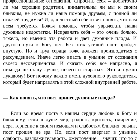
профессиональные отношения. Спросить себя – достаточно
ли мы хорошие родители, внимательны ли мы к своим
близким, не нужна ли наша помощь друзьям, с полной ли
отдачей трудимся? И, дав честный себе ответ понять, что нам
всем требуется Божья помощь, чтобы уврачевать наши
духовные недостатки. Исправлять себя – это очень больно,
тяжело, но именно эта работа и дает духовные плоды. И
другого пути к Богу нет. Без этих усилий пост пройдет
впустую. Но и труд сердца тоже должен производиться с
рассуждением. Иначе легко впасть в уныние от осознания
своего несовершенства. И сказать себе: все напрасно, я
никогда не стану лучше, нечего и стараться. Это и нужно
лукавому! Вот почему важно иметь духовного руководителя,
который будет направлять в этой сложной внутренней работе.
—
Как понять, что пост принес духовные плоды?
— Если во время поста в нашем сердце любовь к Богу и
ближнему, если в душе мир, радость, кротость, смирение,
вера, терпение к своим немощам и слабостям близких, значит,
пост прошел не зря. Но, если пост ввергает в уныние,
слабость, раздражительность, ожесточение – значит, что-то с