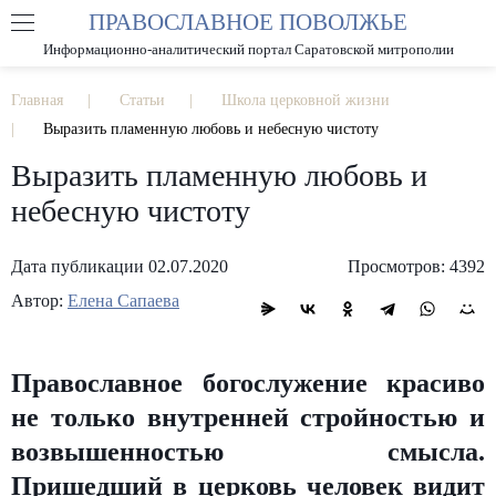
ПРАВОСЛАВНОЕ ПОВОЛЖЬЕ
А
А
РАЗМЕР ШРИФТА
А
Информационно-аналитический портал Саратовской митрополии
ИЗОБРАЖЕНИЯ
Главная
Статьи
Школа церковной жизни
Выразить пламенную любовь и небесную чистоту
Выразить пламенную любовь и
небесную чистоту
Дата публикации 02.07.2020
Просмотров: 4392
Автор:
Елена Сапаева
Православное богослужение красиво
не только внутренней стройностью и
возвышенностью смысла.
Пришедший в церковь человек видит