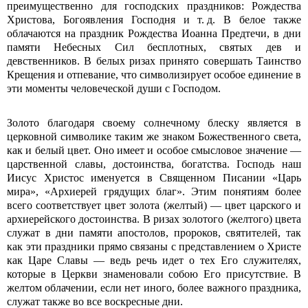
преимущественно для господских праздников: Рождества
Христова, Богоявления Господня и т. д. В белое также
облачаются на праздник Рождества Иоанна Предтечи, в дни
памяти Небесных Сил бесплотных, святых дев и
девственников. В белых ризах принято совершать Таинство
Крещения и отпевание, что символизирует особое единение в
эти моменты человеческой души с Господом.
Золото благодаря своему солнечному блеску является в
церковной символике таким же знаком Божественного света,
как и белый цвет. Оно имеет и особое смысловое значение —
царственной славы, достоинства, богатства. Господь наш
Иисус Хрис­тос именуется в Священном Писании «Царь
мира», «Архиерей грядущих благ». Этим понятиям более
всего соответствует цвет золота (желтый) — цвет царского и
архиерейского достоинства. В ризах золотого (желтого) цвета
служат в дни памяти апостолов, пророков, святителей, так
как эти праздники прямо связаны с представлением о Хрис­те
как Царе Славы — ведь речь идет о тех Его служителях,
которые в Церкви знаменовали собою Его присутствие. В
желтом облачении, если нет иного, более важного праздника,
служат также во все воскресные дни.