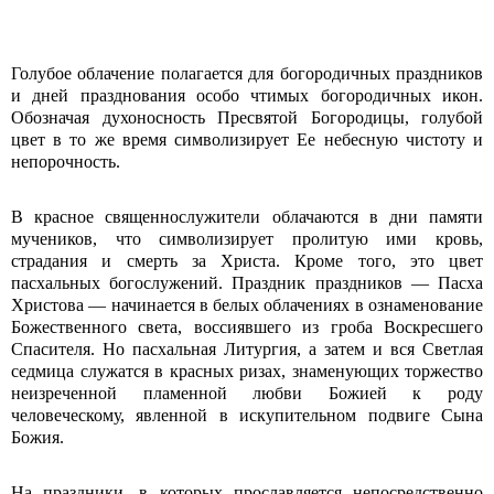
Голубое облачение полагается для богородичных праздников
и дней празднования особо чтимых богородичных икон.
Обозначая духоносность Пресвятой Богородицы, голубой
цвет в то же время символизирует Ее небесную чистоту и
непорочность.
В красное священнослужители облачаются в дни памяти
мучеников, что символизирует пролитую ими кровь,
страдания и смерть за Христа. Кроме того, это цвет
пасхальных богослужений. Праздник праздников — Пасха
Хрис­това — начинается в белых облачениях в ознаменование
Божественного света, воссиявшего из гроба Воскресшего
Спасителя. Но пасхальная Литургия, а затем и вся Светлая
седмица служатся в красных ризах, знаменующих торжество
неизреченной пламенной любви Божией к роду
человеческому, явленной в искупительном подвиге Сына
Божия.
На праздники, в которых прославляется непосредственно