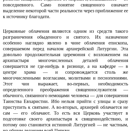
повсе­дневного. Само понятие священного означает
выделение некоторой части реальности через приближение ее
к источнику благодати.
Церковные облачения являются одним из средств такого
разграничения обыденного и святого. Их назначение
особенно наглядно явлено в чине облачения епископа,
совершаемом перед началом архиерейской Литургии. Эта
довольно продолжительная церемония с возложением на
архипастыря многочисленных деталей облачения
совершается не где-нибудь в ризнице, а на кафедре — в
центре храма — и сопровождается столь же
многочисленными возгласами, молитвами и песнопениями.
Этот чин выражает, во-первых, необходимость
определенного преображения священнослужителя —
обычного, связанного немощами человека — для совершения
Таинства Евхаристии. Ибо нельзя прийти с улицы и сразу
приступить к святыне. А во-вторых, архиерей облачается не
сам — его облачают. То есть вся Церковь участвует в
подготовке своего архипастыря к священнодействию, и
потому оно становится истинной Литургией — не частным,
но общим деланием всей Церкви.