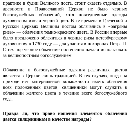
практике в будни Великого поста, стоит сказать отдельно. В
древности в Православной Церкви не было черных
богослужебных облачений, хотя повсе­дневные одежды
духовенства имели черный цвет. В те времена в Греческой и
Русской Церквях Великим постом облачались в «багряны
ризы» — облачения темно-красного цвета. В России впервые
было предложено облачиться в черные ризы петербургскому
духовенству в 1730 году — для участия в похоронах Петра II.
С тех пор черное облачение постепенно начали использовать
за великопостным богослужением.
Облачение в богослужебные одеяния различных цветов
является в Церкви лишь традицией. В тех случаях, когда на
приходе нет материальной возможности иметь облачения
всех положенных цветов, священники могут служить в
облачении желтого цвета в течение всего богослужебного
года.
Правда ли, что право ношения элементов облачения
дается священникам в качестве награды?