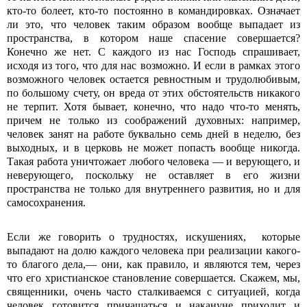
кто-то болеет, кто-то постоянно в командировках. Означает
ли это, что человек таким образом вообще выпадает из
пространства, в котором наше спасение совершается?
Конечно же нет. С каждого из нас Господь спрашивает,
исходя из того, что для нас возможно. И если в рамках этого
возможного человек остается ревностным и трудолюбивым,
по большому счету, он вреда от этих обстоятельств никакого
не терпит. Хотя бывает, конечно, что надо что-то менять,
причем не только из соображений духовных: например,
человек занят на работе буквально семь дней в неделю, без
выходных, и в церковь не может попасть вообще никогда.
Такая работа уничтожает любого человека — и верующего, и
неверующего, поскольку не оставляет в его жизни
пространства не только для внутреннего развития, но и для
самосохранения.
Если же говорить о трудностях, искушениях, которые
выпадают на долю каждого человека при реализации какого-
то благого дела,— они, как правило, и являются тем, через
что его христианское становление совершается. Скажем, мы,
священники, очень часто сталкиваемся с ситуацией, когда
человек готовится причащаться и накануне приходит и