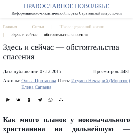
ПРАВОСЛАВНОЕ ПОВОЛЖЬЕ
А
А
РАЗМЕР ШРИФТА
А
Информационно-аналитический портал Саратовской митрополии
ИЗОБРАЖЕНИЯ
Главная
Статьи
Школа церковной жизни
Здесь и сейчас — обстоятельства спасения
Здесь и сейчас — обстоятельства
спасения
Дата публикации 07.12.2015
Просмотров: 4481
Авторы:
Ольга Протасова
Гость:
Игумен Нектарий (Морозов)
Елена Сапаева
Как много планов у новоначального
христианина на дальнейшую —