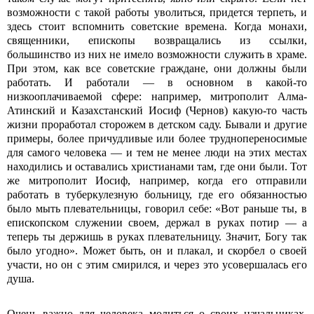
возможности с такой работы уволиться, придется терпеть, и
здесь стоит вспомнить советские времена. Когда монахи,
священники, епископы возвращались из ссылки,
большинство из них не имело возможности служить в храме.
При этом, как все советские граждане, они должны были
работать. И работали — в основном в какой-то
низкооплачиваемой сфере: например, митрополит Алма-
Атинский и Казахстанский Иосиф (Чернов) какую-то часть
жизни проработал сторожем в детском саду. Бывали и другие
примеры, более причудливые или более труднопереносимые
для самого человека — и тем не менее люди на этих местах
находились и оставались христианами там, где они были. Тот
же митрополит Иосиф, например, когда его отправили
работать в туберкулезную больницу, где его обязанностью
было мыть плевательницы, говорил себе: «Вот раньше ты, в
епископском служении своем, держал в руках потир — а
теперь ты держишь в руках плевательницу. Значит, Богу так
было угодно». Может быть, он и плакал, и скорбел о своей
участи, но он с этим смирился, и через это усовершалась его
душа.
Очень важно для человека молиться о своих начальниках,