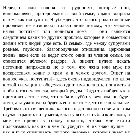
Нередко люди говорят о трудностях, которые они,
воцерковляясь, претерпевают в своей семье, задают вопросы
о том, как поступить. Я убежден, что такого рода семейные
проблемы не возникают только лишь потому, что человек
начал поститься или молиться дома — они являются
следствием каких-то других проблем, которые в совместной
жизни этих людей уже есть. В семьях, где между супругами
ровные, глубокие, благополучные отношения, церковная
жизнь, даже если ее ведет кто-то один из членов семьи, не
становится яблоком раздора. А значит, нужно искать
источник напряжения не в том, что жена или муж по
воскресеньям ходит в храм, а в чем-то другом. Ответ на
вопрос «как поступить?» здесь очень индивидуален, но ключ
к этой ситуации в общем-то один: нужно знать, понимать и
любить того человека, который рядом. Тогда ты найдешь как
примирить его с тем, что тебя в субботу вечером не будет
дома, а за ужином ты будешь есть не то же, что все остальные.
Требовать от священника какого-то детального совета в этом
случае странно: вот у меня, как и у всех, есть близкие люди, и
мне не придет в голову просить, чтобы мне кто-то
подсказывал, как их в чем-то убедить. Я их знаю лучше —
как я буду спрашивать другого человека, который знает их