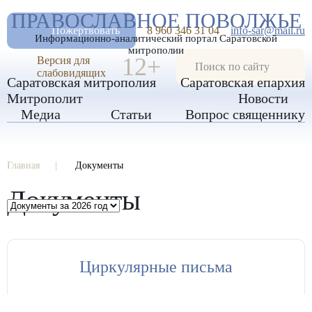
А
ПРАВОСЛАВНОЕ ПОВОЛЖЬЕ
А
РАЗМЕР ШРИФТА
А
Пожертвовать
8 960 346 31 04
info-sar@mail.ru
Информационно-аналитический портал Саратовской
ИЗОБРАЖЕНИЯ
митрополии
12+
Версия для
слабовидящих
Саратовская митрополия
Саратовская епархия
Митрополит
Новости
Медиа
Статьи
Вопрос священнику
Главная
Документы
Документы
Циркулярные письма