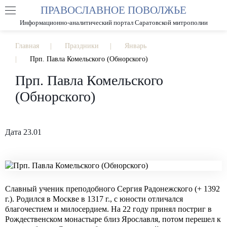
ПРАВОСЛАВНОЕ ПОВОЛЖЬЕ
А
А
РАЗМЕР ШРИФТА
А
Информационно-аналитический портал Саратовской митрополии
ИЗОБРАЖЕНИЯ
Главная
Праздники
Январь
Прп. Павла Комельского (Обнорского)
Прп. Павла Комельского
(Обнорского)
Дата 23.01
Славный ученик преподобного Сергия Радонежского (+ 1392
г.). Родился в Москве в 1317 г., с юности отличался
благочестием и милосердием. На 22 году принял постриг в
Рождественском монастыре близ Ярославля, потом перешел к