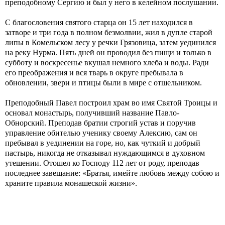
преподобному Сергию и был у него в келейном послушании.
С благословения святого старца он 15 лет находился в
затворе и три года в полном безмолвии, жил в дупле старой
липы в Комельском лесу у речки Грязовица, затем уединился
на реку Нурма. Пять дней он проводил без пищи и только в
субботу и воскресенье вкушал немного хлеба и воды. Ради
его преображения и вся тварь в округе пребывала в
обновлении, звери и птицы были в мире с отшельником.
Преподобный Павел построил храм во имя Святой Троицы и
основал монастырь, получивший название Павло-
Обнорский. Преподав братии строгий устав и поручив
управление обителью ученику своему Алексию, сам он
пребывал в уединении на горе, но, как чуткий и добрый
пастырь, никогда не отказывал нуждающимся в духовном
утешении. Отошел ко Господу 112 лет от роду, преподав
последнее завещание: «Братья, имейте любовь между собою и
храните правила монашеской жизни».