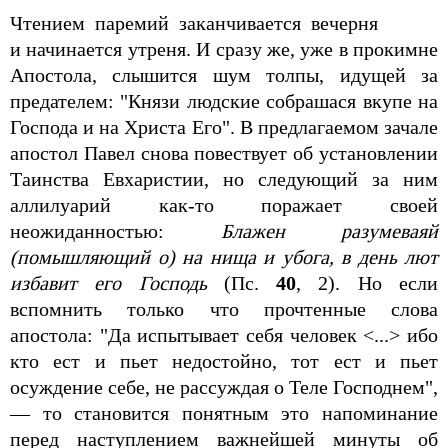
Чтением паремий заканчивается вечерня
и начинается утреня. И сразу же, уже в прокимне
Апостола, слышится шум толпы, идущей за
предателем: "Князи людские собрашася вкупе на
Господа и на Христа Его". В предлагаемом зачале
апостол Павел снова повествует об установлении
Таинства Евхаристии, но следующий за ним
аллилуарий как-то поражает своей
неожиданностью:
Блажен разумеваяй
(помышляющий о) на нища и убога, в день лют
избавит его Господь
(Пс.
40
, 2). Но если
вспомнить только что прочтенные слова
апостола: "Да испытывает себя человек <...> ибо
кто ест и пьет недостойно, тот ест и пьет
осуждение себе, не рассуждая о Теле Господнем",
— то становится понятным это напоминание
перед наступлением важнейшей минуты об