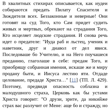
В хвалитных стихирах описывается, как иудеи
собираются предать Пилату Спасителя и
Зиждителя всех. Беззаконные и неверные! Они
готовят на суд Того, кто Сам придет судить
живых и мертвых, обрекают на страдания Того,
Кто исцеляет людские страдания. И снова речь
идет о предателе: "Иуда раб и льстец, ученик и
наветник, друг и диавол от дел явися.
Последоваше бо Учителю, и на Него поучашеся
преданию, глаголаше в себе: предам Того, и
приобрящу собранная имения, искаше же и миру
продану быти, и Иисуса лестию яти. Отдаде
целование, предаде Христа…" [
11
] (ТП. Л. 429).
Поэтому, предвидя опасность соблазна и
малодушного страха, Церковь как бы устами
Христа говорит: "О друзи, зрите, да никийже
страх вас разлучит от Мене: аще бо и стражду, но