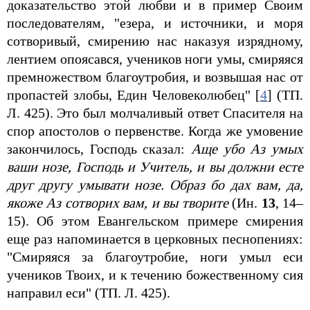
доказательство этой любви и в пример Своим
последователям, "езера, и источники, и моря
сотворивый, смирению нас наказуя изрядному,
лентием опоясався, учеников ноги умы, смиряяся
премножеством благоутробия, и возвышая нас от
пропастей злобы, Един Человеколюбец" [
4
] (ТП.
Л. 425). Это был молчаливый ответ Спасителя на
спор апостолов о первенстве. Когда же умовение
закончилось, Господь сказал:
Аще убо Аз умых
ваши нозе, Господь и Учитель, и вы должни есте
друг другу умывати нозе. Образ бо дах вам, да,
якоже Аз сотворих вам, и вы творите
(Ин.
13
, 14–
15). Об этом Евангельском примере смирения
еще раз напоминается в церковных песнопениях:
"Смиряяся за благоутробие, ноги умыл еси
учеников Твоих, и к течению божественному сия
направил еси" (ТП. Л. 425).