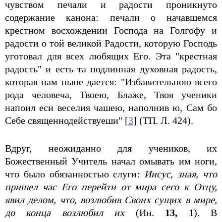
чувством печали и радости проникнуто
содержание канона: печали о начавшемся
крестном восхождении Господа на Голгофу и
радости о той великой Радости, которую Господь
уготовал для всех любящих Его. Эта "крестная
радость" и есть та подлинная духовная радость,
которая нам ныне дается: "Избавительною всего
рода человеча, Твоею, Блаже, Твоя ученики
напоил еси веселия чашею, наполнив ю, Сам бо
Себе священнодействуеши" [
3
] (ТП. Л. 424).
Вдруг, неожиданно для учеников, их
Божественный Учитель начал омывать им ноги,
что было обязанностью слуги:
Иисус, зная, что
пришел час Его перейти от мира сего к Отцу,
явил делом, что, возлюбив Своих сущих в мире,
до конца возлюбил их
(Ин.
13,
1). В