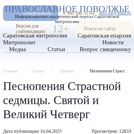
А
ПРАВОСЛАВНОЕ ПОВОЛЖЬЕ
А
РАЗМЕР ШРИФТА
А
Пожертвовать
8 960 346 31 04
info-sar@mail.ru
Информационно-аналитический портал Саратовской
ИЗОБРАЖЕНИЯ
митрополии
12+
Версия для
слабовидящих
Саратовская митрополия
Саратовская епархия
Митрополит
Новости
Медиа
Статьи
Вопрос священнику
Главная
Статьи
Церковь
Песнопения Страстной седмицы. Святой и Великий Четверг
Песнопения Страстной
седмицы. Святой и
Великий Четверг
Дата публикации 16.04.2025
Просмотров: 12833