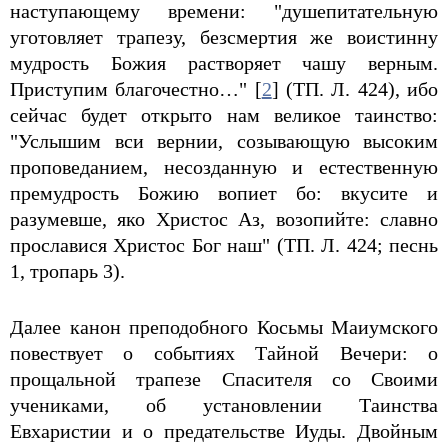
наступающему времени: "душепитательную
уготовляет трапезу, безсмертия же воистинну
мудрость Божия растворяет чашу верным.
Приступим благочестно…" [
2
] (ТП. Л. 424), ибо
сейчас будет открыто нам великое таинство:
"Услышим вси вернии, созывающую высоким
проповеданием, несозданную и естественную
премудрость Божию вопиет бо: вкусите и
разумевше, яко Христос Аз, возопийте: славно
прославися Христос Бог наш" (ТП. Л. 424; песнь
1, тропарь 3).
Далее канон преподобного Косьмы Маиумского
повествует о событиях Тайной Вечери: о
прощальной трапезе Спасителя со Своими
учениками, об установлении Таинства
Евхаристии и о предательстве Иуды. Двойным