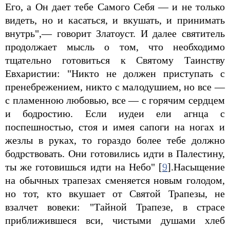
Его, а Он дает тебе Самого Себя — и не только
видеть, но и касаться, и вкушать, и принимать
внутрь",— говорит Златоуст. И далее святитель
продолжает мысль о том, что необходимо
тщательно готовиться к Святому Таинству
Евхаристии: "Никто не должен приступать с
пренебрежением, никто с малодушием, но все —
с пламенною любовью, все — с горячим сердцем
и бодростию. Если иудеи ели агнца с
поспешностью, стоя и имея сапоги на ногах и
жезлы в руках, то гораздо более тебе должно
бодрствовать. Они готовились идти в Палестину,
ты же готовишься идти на Небо" [
9
].Насыщение
на обычных трапезах сменяется новым голодом,
но тот, кто вкушает от Святой Трапезы, не
взалчет вовеки: "Тайной Трапезе, в страсе
приближившеся вси, чистыми душами хлеб