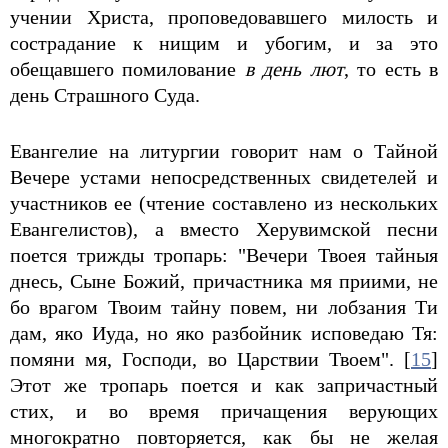
учении Христа, проповедовавшего милость и
сострадание к нищим и убогим, и за это
обещавшего помилование
в день лют
, то есть в
день Страшного Суда.
Евангелие на литургии говорит нам о Тайной
Вечере устами непосредственных свидетелей и
участников ее (чтение составлено из нескольких
Евангелистов), а вместо Херувимской песни
поется трижды тропарь: "Вечери Твоея тайныя
днесь, Сыне Божий, причастника мя приими, не
бо врагом Твоим тайну повем, ни лобзания Ти
дам, яко Иуда, но яко разбойник исповедаю Тя:
помяни мя, Господи, во Царствии Твоем". [
15
]
Этот же тропарь поется и как запричастный
стих, и во время причащения верующих
многократно повторяется, как бы не желая