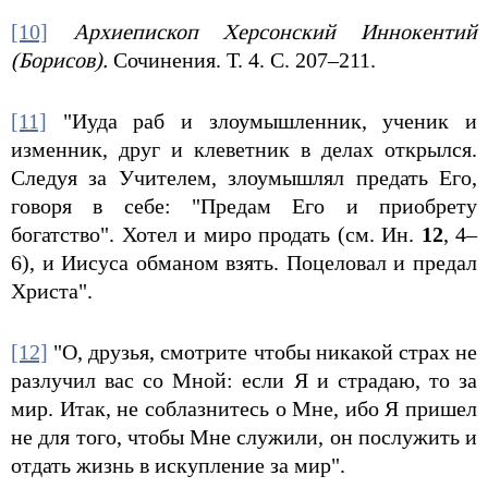
[10]
Архиепископ Херсонский Иннокентий
(Борисов).
Сочинения. Т. 4. С. 207–211.
[11]
"Иуда раб и злоумышленник, ученик и
изменник, друг и клеветник в делах открылся.
Следуя за Учителем, злоумышлял предать Его,
говоря в себе: "Предам Его и приобрету
богатство". Хотел и миро продать (см. Ин.
12
, 4–
6), и Иисуса обманом взять. Поцеловал и предал
Христа".
[12]
"О, друзья, смотрите чтобы никакой страх не
разлучил вас со Мной: если Я и страдаю, то за
мир. Итак, не соблазнитесь о Мне, ибо Я пришел
не для того, чтобы Мне служили, он послужить и
отдать жизнь в искупление за мир".