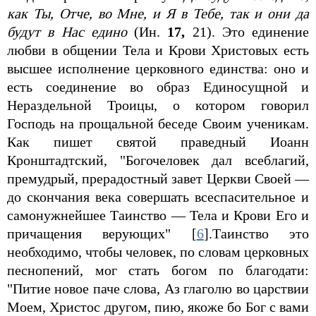
как Ты, Отче, во Мне, и Я в Тебе, так и они да
будут в Нас едино
(Ин.
17,
21). Это единение
любви в общении Тела и Крови Христовых есть
высшее исполнение церковного единства: оно и
есть соединение во образ Единосущной и
Нераздельной Троицы, о котором говорил
Господь на прощальной беседе Своим ученикам.
Как пишет святой праведный Иоанн
Кронштадтский, "Богочеловек дал всеблагий,
премудрый, прерадостный завет Церкви Своей —
до скончания века совершать всеспасительное и
самонужнейшее Таинство — Тела и Крови Его и
причащения верующих" [
6
].Таинство это
необходимо, чтобы человек, по словам церковных
песнопений, мог стать богом по благодати:
"Питие новое паче слова, Аз глаголю во царствии
Моем, Христос другом, пию, якоже бо Бог с вами