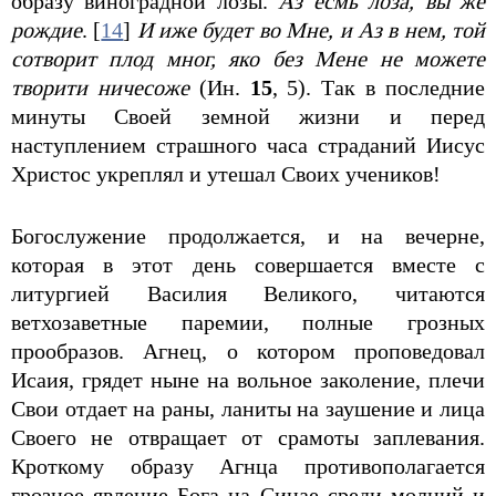
образу виноградной лозы.
Аз есмь лоза, вы же
рождие
. [
14
]
И иже будет во Мне, и Аз в нем, той
сотворит плод мног, яко без Мене не можете
творити ничесоже
(Ин.
15
, 5). Так в последние
минуты Своей земной жизни и перед
наступлением страшного часа страданий Иисус
Христос укреплял и утешал Своих учеников!
Богослужение продолжается, и на вечерне,
которая в этот день совершается вместе с
литургией Василия Великого, читаются
ветхозаветные паремии, полные грозных
прообразов. Агнец, о котором проповедовал
Исаия, грядет ныне на вольное заколение, плечи
Свои отдает на раны, ланиты на заушение и лица
Своего не отвращает от срамоты заплевания.
Кроткому образу Агнца противополагается
грозное явление Бога на Синае среди молний и