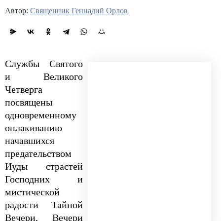
Автор:
Священник Геннадий Орлов
Службы Святого
и Великого
Четверга
посвящены
одновременному
оплакиванию
начавшихся
предательством
Иуды страстей
Господних и
мистической
радости Тайной
Вечери, Вечери