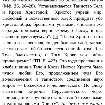
(Мф.
26
, 26–28). Устанавливается Таинство Тела
и Крови Христовой: "Христос учреди мир,
Небесный и Божественный Хлеб: приидите убо
христолюбцы, бренными устнами, чистыми же
сердцы, приимем верно жремую Пасху, в нас
священнодействуемую". [
5
] "Пасха Христос есть
велика и всечестная, снеден быв яко хлеб, заклан
же яко овча: Той бо вознесеся о нас Жертва. Того
Тела благочестно, и Того Крове вси тайно
причащаемся" (ТП. Л. 423). Это чудо преложения
хлеба и вина в Тело и Кровь Иисуса Христа было
чудом любви Его, продолжением чуда Его
вочеловечения и таинством соединения двух
миров — Божеского и человеческого. По слову
святителя Кирилла Иерусалимского, через
Причащение верующие становятся "сотелесными
и единокровными Христу".
Да будут все едино,