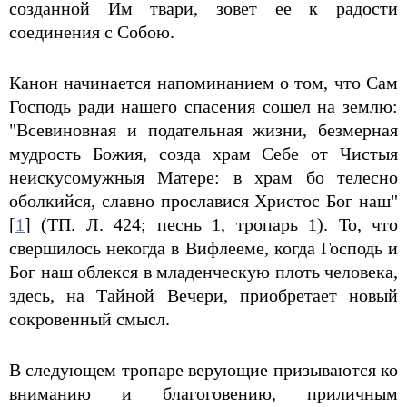
созданной Им твари, зовет ее к радости
соединения с Собою.
Канон начинается напоминанием о том, что Сам
Господь ради нашего спасения сошел на землю:
"Всевиновная и подательная жизни, безмерная
мудрость Божия, созда храм Себе от Чистыя
неискусомужныя Матере: в храм бо телесно
оболкийся, славно прославися Христос Бог наш"
[
1
] (ТП. Л. 424; песнь 1, тропарь 1). То, что
свершилось некогда в Вифлееме, когда Господь и
Бог наш облекся в младенческую плоть человека,
здесь, на Тайной Вечери, приобретает новый
сокровенный смысл.
В следующем тропаре верующие призываются ко
вниманию и благоговению, приличным