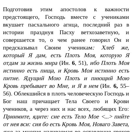
Подготовив этим апостолов к важности
предстоящего, Господь вместе с учениками
вкушает пасхального агнца, последний раз в
истории празднуя Пасху ветхозаветную, и
совершается то, о чем ранее говорил Он и
предсказывал Своим ученикам
: Хлеб же,
который Я дам, есть Плоть Моя, которую Я
отдам за жизнь мира
(Ин.
6
, 51),
ибо Плоть Моя
истинно есть пища, и Кровь Моя истинно есть
питие. Ядущий Мою Плоть и пиющий Мою
Кровь пребывает во Мне, и Я в нем
(Ин.
6,
55–
56). Облекшийся в плоть человеческую Господь и
Бог наш причащает Тела Своего и Крови
учеников, а через них и нас всех, любящих Его:
Приимите, ядите: сие есть Тело Мое <...> пийте
от нея вси: сия бо есть Кровь Моя, Новаго Завета,
яже за многия изливаемая во оставление грехов