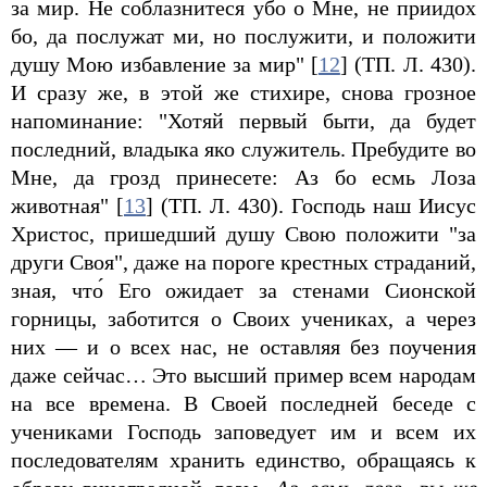
за мир. Не соблазнитеся убо о Мне, не приидох
бо, да послужат ми, но послужити, и положити
душу Мою избавление за мир" [
12
] (ТП. Л. 430).
И сразу же, в этой же стихире, снова грозное
напоминание: "Хотяй первый быти, да будет
последний, владыка яко служитель. Пребудите во
Мне, да грозд принесете: Аз бо есмь Лоза
животная" [
13
] (ТП. Л. 430). Господь наш Иисус
Христос, пришедший душу Свою положити "за
други Своя", даже на пороге крестных страданий,
зная, что́ Его ожидает за стенами Сионской
горницы, заботится о Своих учениках, а через
них — и о всех нас, не оставляя без поучения
даже сейчас… Это высший пример всем народам
на все времена. В Своей последней беседе с
учениками Господь заповедует им и всем их
последователям хранить единство, обращаясь к