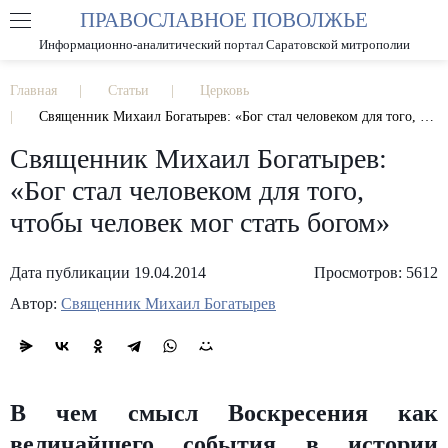
ПРАВОСЛАВНОЕ ПОВОЛЖЬЕ
А
А
РАЗМЕР ШРИФТА
А
Информационно-аналитический портал Саратовской митрополии
ИЗОБРАЖЕНИЯ
Главная
Статьи
Церковь
Священник Михаил Богатырев: «Бог стал человеком для того, чтобы человек мог стать богом»
Священник Михаил Богатырев:
«Бог стал человеком для того,
чтобы человек мог стать богом»
Дата публикации 19.04.2014
Просмотров: 5612
Автор:
Священник Михаил Богатырев
В чем смысл Воскресения как
величайшего события в истории