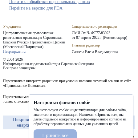
Политика обработки персональных данных
Перейти на версию для PDA
Учредитель
Свидетельство о регистрации
Централизованная православная
СМИ Эл № ФС77-83023
религиозная организация Саратовская
от 07 апреля 2022 г (Роскомнадзор)
Епархия
Русской Православной Церкви
Главный редактор
(Московский Патриархат)
Патриархия.ru
Сапаева Елена Владимировна
© 2004-2026
Информационно-издательский отдел Саратовской епархии
Все права защищены
Перепечатка в интернете разрешена при условии наличия активной ссылки на сайт
«Православное Поволжье».
Перепечатка материалов портала в печатных изданиях (книгах, прессе) возможна
только с письменного разрешения редакции.
Настройки файлов cookie
Мы используем cookie и идентификаторы для работы сайта,
аналитики и персонализации. Нажимая «Принять все», вы
даёте отдельное конкретное и информированное согласие на
Покровская
Балашовская
Балаковская
обработку персональных данных для указанных целей.
епархия
епархия
епархия
Принять все