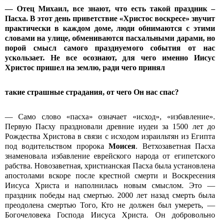
— Отец Михаил, все знают, что есть такой праздник –
Пасха. В этот день приветствие «Христос воскресе» звучит
практически в каждом доме, люди обнимаются с этими
словами на улице, обмениваются пасхальными дарами, но
порой смысл самого празднуемого события от нас
ускользает. Не все осознают, для чего именно Иисус
Христос пришел на землю, ради чего принял
такие страшные страдания, от чего Он нас спас?
— Само слово «пасха» означает «исход», «избавление».
Первую Пасху праздновали древние иудеи за 1500 лет до
Рождества Христова в связи с исходом израильтян из Египта
под водительством пророка
Моисея
. Ветхозаветная Пасха
знаменовала избавление еврейского народа от египетского
рабства. Новозаветная, христианская Пасха была установлена
апостолами вскоре после крестной смерти и Воскресения
Иисуса Христа и наполнилась новым смыслом. Это —
праздник победы над смертью. 2000 лет назад смерть была
преодолена смертью Того, Кто не должен был умереть, —
Богочеловека Господа Иисуса Христа. Он добровольно