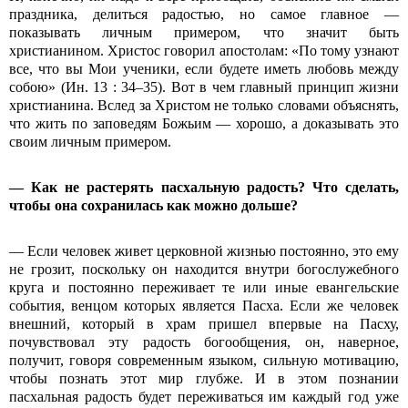
праздника, делиться радостью, но самое главное —
показывать личным примером, что значит быть
христианином. Христос говорил апостолам: «По тому узнают
все, что вы Мои ученики, если будете иметь любовь между
собою» (Ин. 13 : 34–35). Вот в чем главный принцип жизни
христианина. Вслед за Христом не только словами объяснять,
что жить по заповедям Божьим — хорошо, а доказывать это
своим личным примером.
— Как не растерять пасхальную радость? Что сделать,
чтобы она сохранилась как можно дольше?
— Если человек живет церковной жизнью постоянно, это ему
не грозит, поскольку он находится внутри богослужебного
круга и постоянно переживает те или иные евангельские
события, венцом которых является Пасха. Если же человек
внешний, который в храм пришел впервые на Пасху,
почувствовал эту радость богообщения, он, наверное,
получит, говоря современным языком, сильную мотивацию,
чтобы познать этот мир глубже. И в этом познании
пасхальная радость будет переживаться им каждый год уже