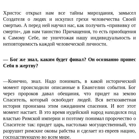
Христос открыл нам все тайны мироздания, замысел
Создателя о людях и искупил грехи человечества Своей
смертью. А перед ней научил нас, как получить «прививку от
смерти», дав нам таинство Причащения, то есть приобщения
к Самому Себе, не уничтожая нашу индивидуальность и
неповторимость каждой человеческой личности.
— Бог же знал, каким будет финал? Он осознанно принес
Себя в жертву?
—Конечно, знал. Надо понимать, в какой исторический
момент происходили описанные в Евангелии события. Бог
через пророков давал обещания, что придет на землю
Спаситель, который освободит людей. Вся ветхозаветная
история пронизана этим ожиданием спасения. И вот этот
момент настает. В это время иудейский народ находился под
властью Римской империи и поэтому понимал пророчество о
Спасителе так: придет царь, настолько могущественный, что
разрушит римские оковы рабства и сделает из евреев нацию,
господствующую во всем мире.