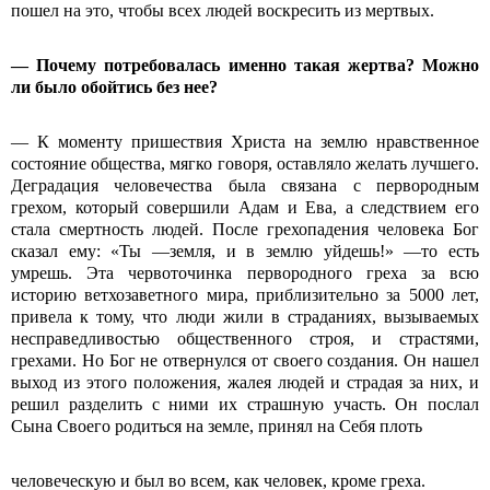
пошел на это, чтобы всех людей воскресить из мертвых.
— Почему потребовалась именно такая жертва? Можно
ли было обойтись без нее?
— К моменту пришествия Христа на землю нравственное
состояние общества, мягко говоря, оставляло желать лучшего.
Деградация человечества была связана с первородным
грехом, который совершили Адам и Ева, а следствием его
стала смертность людей. После грехопадения человека Бог
сказал ему: «Ты —земля, и в землю уйдешь!» —то есть
умрешь. Эта червоточинка первородного греха за всю
историю ветхозаветного мира, приблизительно за 5000 лет,
привела к тому, что люди жили в страданиях, вызываемых
несправедливостью общественного строя, и страстями,
грехами. Но Бог не отвернулся от своего создания. Он нашел
выход из этого положения, жалея людей и страдая за них, и
решил разделить с ними их страшную участь. Он послал
Сына Своего родиться на земле, принял на Себя плоть
человеческую и был во всем, как человек, кроме греха.