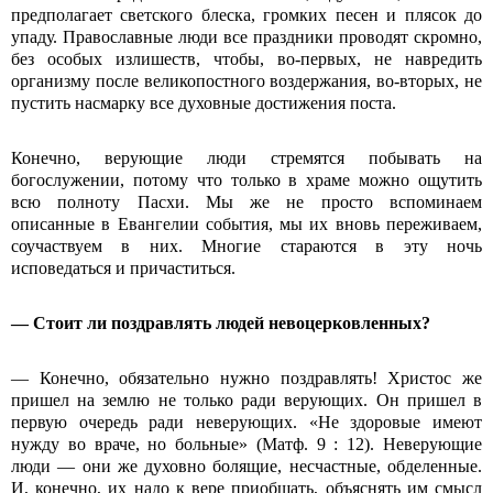
предполагает светского блеска, громких песен и плясок до
упаду. Православные люди все праздники проводят скромно,
без особых излишеств, чтобы, во-первых, не навредить
организму после великопостного воздержания, во-вторых, не
пустить насмарку все духовные достижения поста.
Конечно, верующие люди стремятся побывать на
богослужении, потому что только в храме можно ощутить
всю полноту Пасхи. Мы же не просто вспоминаем
описанные в Евангелии события, мы их вновь переживаем,
соучаствуем в них. Многие стараются в эту ночь
исповедаться и причаститься.
— Стоит ли поздравлять людей невоцерковленных?
— Конечно, обязательно нужно поздравлять! Христос же
пришел на землю не только ради верующих. Он пришел в
первую очередь ради неверующих. «Не здоровые имеют
нужду во враче, но больные» (Матф. 9 : 12). Неверующие
люди — они же духовно болящие, несчастные, обделенные.
И, конечно, их надо к вере приобщать, объяснять им смысл