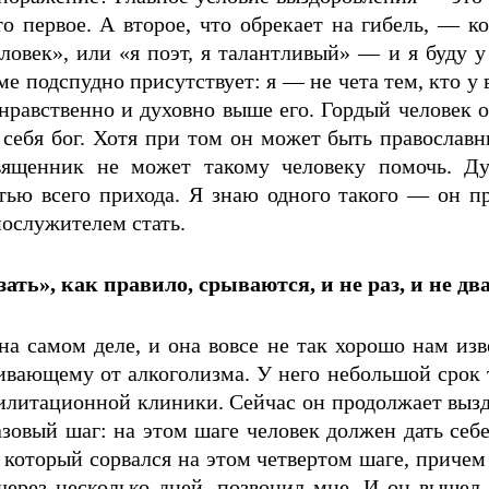
то первое. А второе, что обрекает на гибель, — к
ловек», или «я поэт, я талантливый» — и я буду у 
рме подспудно присутствует: я — не чета тем, кто у 
нравственно и духовно выше его. Гордый человек ос
 себя бог. Хотя при том он может быть православ
щенник не может такому человеку помочь. Дух
тью всего прихода. Я знаю одного такого — он пр
нослужителем стать.
ь», как правило, срываются, и не раз, и не два
 самом деле, и она вовсе не так хорошо нам изве
ивающему от алкоголизма. У него небольшой срок т
билитационной клиники. Сейчас он продолжает выз
овый шаг: на этом шаге человек должен дать себе 
к, который сорвался на этом четвертом шаге, причем
 через несколько дней, позвонил мне. И он вышел