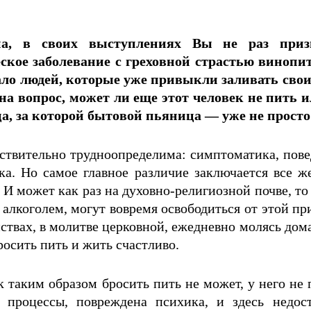
, в своих выступлениях Вы не раз призы
ское заболевание с греховной страстью винопит
ало людей, которые уже привыкли заливать свои
на вопрос, может ли еще этот человек не пить ил
а, за которой бытовой пьяница — уже не просто
твительно трудно­определима: симптоматика, пове
ка. Но самое главное различие заключается все ж
 И может как раз на духовно-религиозной почве, т
 алкоголем, могут вовремя освободиться от этой пр
нствах, в молитве церковной, ежедневно молясь до
росить пить и жить счастливо.
к таким образом бросить пить не может, у него не
 процессы, повреждена психика, и здесь недос