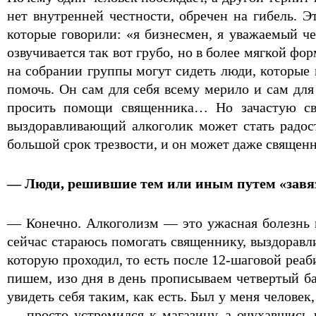
нет внутренней честности, обречен на гибель. Э
которые говорили: «я бизнесмен, я уважаемый че
озвучивается так вот грубо, но в более мягкой фо
на собрании группы могут сидеть люди, которые 
помочь. Он сам для себя всему мерило и сам для
просить помощи священника… Но зачастую свя
выздоравливающий алкоголик может стать радос
большой срок трезвости, и он может даже священ
— Люди, решившие тем или иным путем «завязат
— Конечно. Алкоголизм — это ужасная болезнь на
сейчас стараюсь помогать священнику, выздоравл
которую проходил, то есть после 12-шаговой реа
пишем, изо дня в день прописываем четвертый баз
увидеть себя таким, как есть. Был у меня челове
— просто устремился к магазину, а очухавшись