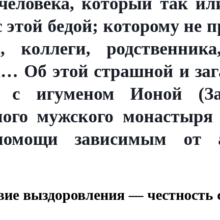
 человека, который так ил
 этой бедой; которому не 
, коллеги, родственник
… Об этой страшной и заг
 с игуменом Ионой (За
ного мужского монастыря 
 помощи зависимым от 
вие выздоровления — честность 