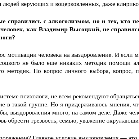
и людей верующих и воцерковленных, даже клириков
 справились с алкоголизмом, но и тех, кто не с
 человек, как Владимир Высоцкий, не справилс
 ноги?
ос мотивации человека на выздоровление. И если м
оцкого не было еще никаких методик помощи алко
го методик. Но вопрос личного выбора, вопрос, по
системе психологи, не всем рекомендуют обращаться
тие в такой группе. Но я придерживаюсь мнения, 
 бы, выздоровления много, на самом деле. Даже чел
вь обрести трезвость, семью, уважение окружающих,
поражение? Главное условие выздоровления — это ч