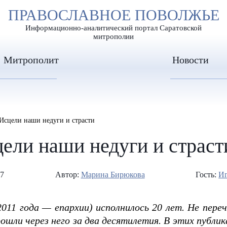
А
ПРАВОСЛАВНОЕ ПОВОЛЖЬЕ
А
ЕР ШРИФТА
ИЗОБРАЖЕН
А
Информационно-аналитический портал Саратовской
митрополии
Митрополит
Новости
 Исцели наши недуги и страсти
цели наши недуги и страст
67
Автор:
Марина Бирюкова
Гость:
Иг
2011 года — епархии) исполнилось 20 лет. Не пере
ошли через него за два десятилетия. В этих публ