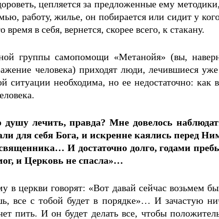
здороветь, цепляется за предложенные ему методики
ью, работу, жилье, он побирается или сидит у ког
время в себя, вернется, скорее всего, к стакану.
вной группы самопомощи «Метанойя» (вы, наверн
бражение человека) приходят люди, лечившиеся уж
 ситуации необходима, но ее недостаточно: как вс
еловека.
ко душу лечить, правда? Мне довелось наблюда
и для себя Бога, и искренне каялись перед Ним
священника… И достаточно долго, годами пребы
мог, и Церковь не спасла»…
у в церкви говорят: «Вот давай сейчас возьмем бы
ишь, все с тобой будет в порядке»… И зачастую ни
очет пить. И он будет делать все, чтобы положите