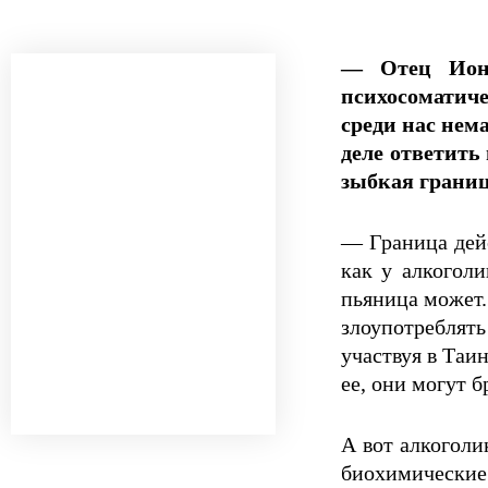
— Отец Иона
психосоматиче
среди нас нем
деле ответить 
зыбкая границ
— Граница дейс
как у алкоголи
пьяница может.
злоупотреблять
участвуя в Таи
ее, они могут б
А вот алкоголи
биохимические