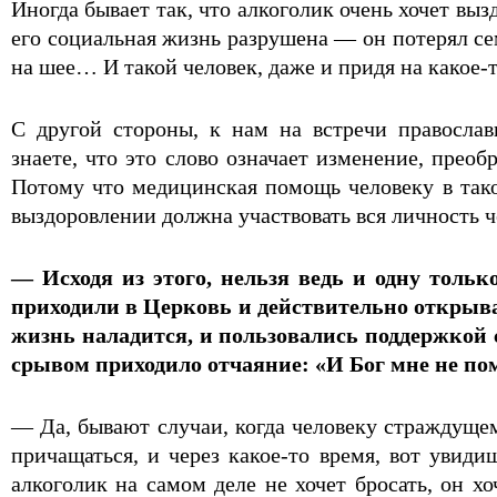
Иногда бывает так, что алкоголик очень хочет вы
его социальная жизнь разрушена — он потерял сем
на шее… И такой человек, даже и придя на какое-то 
С другой стороны, к нам на встречи правосла
знаете, что это слово означает изменение, прео
Потому что медицинская помощь человеку в такой
выздоровлении должна участвовать вся личность ч
— Исходя из этого, нельзя ведь и одну толь
приходили в Церковь и действительно открывал
жизнь наладится, и пользовались поддержкой 
срывом приходило отчаяние: «И Бог мне не по
— Да, бывают случаи, когда человеку страждущем
причащаться, и через какое-то время, вот увид
алкоголик на самом деле не хочет бросать, он х