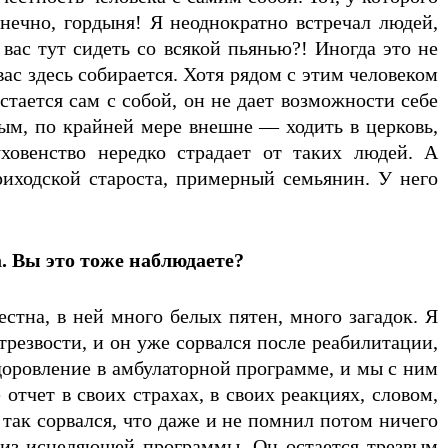
онечно, гордыня! Я неоднократно встречал людей,
вас тут сидеть со всякой пьянью?! Иногда это не
вас здесь собирается. Хотя рядом с этим человеком
тается сам с собой, он не дает возможности себе
ным, по крайней мере внешне — ходить в церковь,
овенство нередко страдает от таких людей. А
иходской староста, примерный семьянин. У него
. Вы это тоже наблюдаете?
стна, в ней много белых пятен, много загадок. Я
резвости, и он уже сорвался после реабилитации,
доровление в амбулаторной программе, и мы с ним
отчет в своих страхах, в своих реакциях, словом,
 так сорвался, что даже и не помнил потом ничего
 из исцеляющей программы. Он остается трезвым