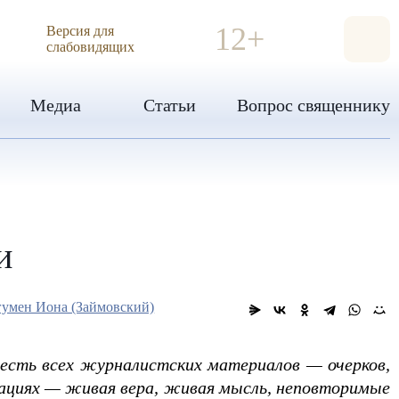
ИЯ
12+
Версия для
слабовидящих
Медиа
Статьи
Вопрос священнику
и
умен Иона (Займовский)
честь всех журналистских материалов — очерков,
икациях — живая вера, живая мысль, неповторимые