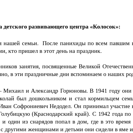
а детского развивающего центра «Колосок»:
 нашей семьи. После панихиды по всем павшим 
ми, кто пришел в этот день на праздник.
нников занятия, посвященные Великой Отечествен
нечно, в эти праздничные дни вспоминаем о наших р
— Михаил и Александр Горюновы. В 1941 году они 
Николай был дошкольником и стал кормильцем се
ван Софрониевич Недодел. Он принимал участие в с
олубицкую (Краснодарский край). С 1942 года по 
 один из снарядов попал в дом, где в это время 
с другими женщинами и детьми они сидели в яме и 