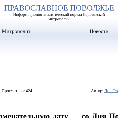
А
ПРАВОСЛАВНОЕ ПОВОЛЖЬЕ
А
ЕР ШРИФТА
ИЗОБРАЖЕН
А
Информационно-аналитический портал Саратовской
митрополии
Митрополит
Новости
Просмотров: 424
Автор:
Яна Ст
аменательную дату — со Дня П