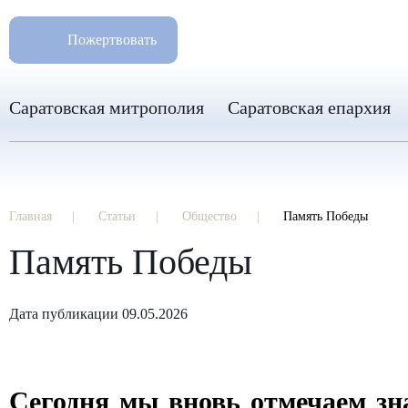
РАЗМ
8 960 346 31 04
Пожертвовать
info-sar@mail.ru
Саратовская митрополия
Саратовская епархия
Главная
Статьи
Общество
Память Победы
Память Победы
Дата публикации 09.05.2026
Сегодня мы вновь отмечаем зн