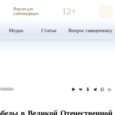
ИЯ
12+
Версия для
слабовидящих
Медиа
Статьи
Вопрос священнику
епанова
обеды в Великой Отечественной