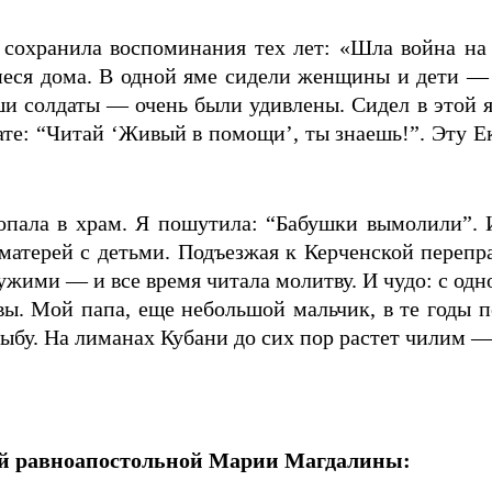
 сохранила воспоминания тех лет: «Шла война на
иеся дома. В одной яме сидели женщины и дети — 
ши солдаты — очень были удивлены. Сидел в этой ям
те: “Читай ‘Живый в помощи’, ты знаешь!”. Эту Ек
опала в храм. Я пошутила: “Бабушки вымолили”. 
атерей с детьми. Подъезжая к Керченской переправ
жими — и все время читала молитву. И чудо: с одно
вы. Мой папа, еще небольшой мальчик, в те годы п
рыбу. На лиманах Кубани до сих пор растет чилим —
ой равноапостольной Марии Магдалины: