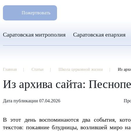
РАЗМ
8 960 346 31 04
Пожертвовать
info-sar@mail.ru
Саратовская митрополия
Саратовская епархия
Главная
Статьи
Школа церковной жизни
Из арх
Из архива сайта: Песноп
Дата публикации 07.04.2026
Про
В этот день воспоминаются два события, кот
текстов: покаяние блудницы, возлившей миро на