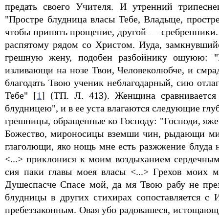
предать своего Учителя. И утренний трипесн
"Простре блудница власы Тебе, Владыце, простр
чтобы принять прощение, другой — сребренники.
распятому рядом со Христом. Иуда, замкнувший
грешную жену, подобен разбойнику ошуюю: "
изливающи на нозе Твои, Человеколюбче, и смра
благодать Твою ученик неблагодарный, сию отлаг
Тебе" [
1
] (ТП. Л. 413). Женщина сравнивается
блудницею", и в ее уста влагаются следующие гл
грешницы, обращенные ко Господу: "Господи, яже
Божество, мироносицы вземши чин, рыдающи мир
глаголющи, яко нощь мне есть разжжение блуда 
<...> приклонися к моим воздыханием сердечным
сия паки главы моея власы <...> Грехов моих 
Душеспасче Спасе мой, да мя Твою рабу не пре
блудницы в других стихирах сопоставляется с
пребеззаконным. Овая убо радовашеся, истощающ