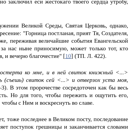
о заключил еси жестокаго твоего сердца утробу,
жении Великой Среды, Святая Церковь, однако,
есение: "Горница постланая, прият Тя, Создателя,
ь же, переживая величайшие события Евангельской
 за нас ныне приносимую, может только тот, кто
, и вечерю благочестие" [
10
] (ТП. Л. 422).
простерта ко мне, и в ней свиток книжный <...>
 (съешь) свиток сей <...> и отверзох уста моя,
1–3). В этом пророчестве сосредоточен как бы весь
ть. Но для того, чтобы пережить и ощутить его,
чтобы с Ним и воскреснуть во славе.
ет, тоже последнее в Великом посту, последование
ляет поступок грешницы и заканчивается словами