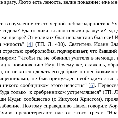
 врагу. Люто есть леность, велие покаяние; еже мне
ти в изумление от его черной неблагодарности к Уч
у содела? Еда от лика тя апостольска разлучи? еда
и же презре? От коликих благ непамятлив был еси! И
я милость" [
4
] (ТП. Л. 438). Святитель Иоанн Зла
 страстью сребролюбия, подчеркивает, что бывший 
 миром: "Чтобы ты не обвинял учителя в немощи, к
дниц к повиновению Ему. Почему же, скажешь, обр
, но не хотел сделать его добрым по необходимост
священниками, не быв принужден необходимостью и
я никого сообщником этого нечестия" [
6
]. Первосв
уда только "к сребренником устремляшеся" (ТП. Л
уши Иуды: сообщество (с Иисусом Христом), приязн
в забвение. Поэтому справедливо Павел говорил:
Кор
йчиво предостерегают нас от этого греха: "Нр