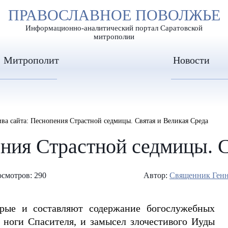
А
ПРАВОСЛАВНОЕ ПОВОЛЖЬЕ
А
ЕР ШРИФТА
ИЗОБРАЖЕН
А
Информационно-аналитический портал Саратовской
митрополии
Митрополит
Новости
ива сайта: Песнопения Страстной седмицы. Святая и Великая Среда
ения Страстной седмицы. 
смотров: 290
Автор:
Священник Ген
орые и составляют содержание богослужебных
 ноги Спасителя, и замысел злочестивого Иуды