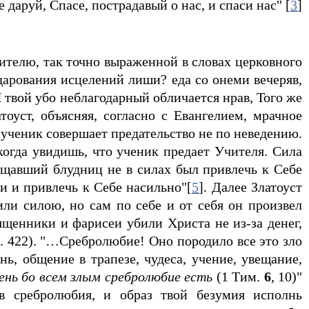
 даруй, Спасе, пострадавый о нас, и спаси нас" [
3
]
ителю, так точно выраженной в словах церковного
 дарования исцелений лиши? еда со онеми вечеряв,
 твой убо неблагодарный обличается нрав, Того же
тоуст, объясняя, согласно с Евангелием, мрачное
ученик совершает предательство не по неведению.
огда увидишь, что ученик предает Учителя. Сила
ащавший блудниц не в силах был привлечь к Себе
и и привлечь к Себе насильно"[
5
]. Далее Златоуст
ли силою, но сам по себе и от себя он произвел
ященники и фарисеи убили Христа не из-за денег,
. 422). "…Сребролюбие! Оно породило все это зло
ь, общение в трапезе, чудеса, учение, увещание,
ень бо всем злым сребролюбие есть
(1 Тим.
6
, 10)"
ав сребролюбия, и образ твой безумия исполнь