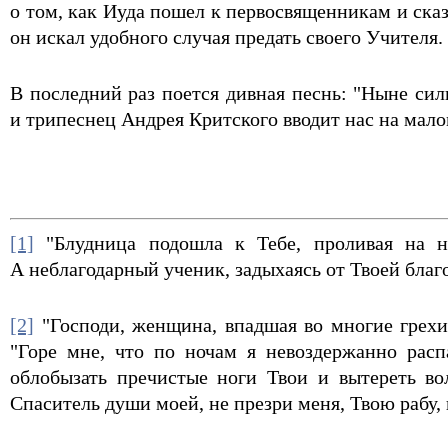
о том, как Иуда пошел к первосвященникам и ска
он искал удобного случая предать своего Учителя.
В последний раз поется дивная песнь: "Ныне сил
и трипеснец Андрея Критского вводит нас на мало
[1]
"Блудница подошла к Тебе, проливая на но
А неблагодарный ученик, задыхаясь от Твоей благо
[2]
"Господи, женщина, впадшая во многие грехи,
"Горе мне, что по ночам я невоздержанно ра
облобызать пречистые ноги Твои и вытереть в
Спаситель души моей, не презри меня, Твою рабу,