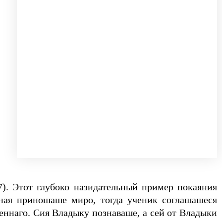
17). Этот глубоко назидательный пример покаяния
ная приношаше миро, тогда ученик соглашашеся
ннаго. Сия Владыку познаваше, а сей от Владыки