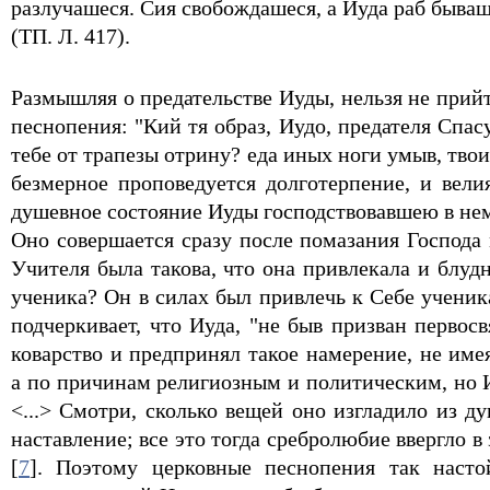
разлучашеся. Сия свобождашеся, а Иуда раб бываше
(ТП. Л. 417).
Размышляя о предательстве Иуды, нельзя не прий
песнопения: "Кий тя образ, Иудо, предателя Спас
тебе от трапезы отрину? еда иных ноги умыв, тво
безмерное проповедуется долготерпение, и вели
душевное состояние Иуды господствовавшею в нем
Оно совершается сразу после помазания Господа
Учителя была такова, что она привлекала и блу
ученика? Он в силах был привлечь к Себе ученика
подчеркивает, что Иуда, "не быв призван перво
коварство и предпринял такое намерение, не име
а по причинам религиозным и политическим, но И
<...> Смотри, сколько вещей оно изгладило из д
наставление; все это тогда сребролюбие ввергло 
[
7
]. Поэтому церковные песнопения так насто