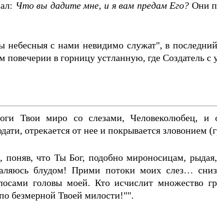
зал:
Что вы дадите мне, и я вам предам Его?
Они пр
ы небесныя с нами невидимо служат", в последний
м повечерии в горницу устланную, где Создатель с
ги Твои миро со слезами, Человеколюбец, и от
дати, отрекается от нее и покрывается зловонием (г
 поняв, что Ты Бог, подобно мироносицам, рыдая,
спаляюсь блудом! Прими потоки моих слез… сни
олосами головы моей. Кто исчислит множество гр
 по безмерной Твоей милости!"".