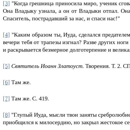
[3]
"Когда грешница приносила миро, ученик сгова
Она Владыку узнала, а он от Владыки отпал. Она
Спаситель, пострадавший за нас, и спаси нас!"
[4]
"Каким образом ты, Иуда, сделался предателем
вечери тебя от трапезы изгнал? Разве других ног
и раскрывается безмерное долготерпение и велика
[5]
Святитель Иоанн Златоуст
. Творения. Т. 2. СП
[6]
Там же.
[7]
Там же. С. 419.
[8]
"Глупый Иуда, мысли твои заняты сребролюбием
приобщился к милосердию, но закрыл жестокое се