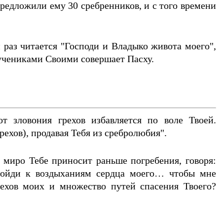
едложили ему 30 сребренников, и с того времени
 раз читается "Господи и Владыко живота моего",
 учениками Своими совершает Пасху.
 зловония грехов избавляется по воле Твоей.
рехов), продавая Тебя из сребролюбия".
 миро Тебе приносит раньше погребения, говоря:
зойди к воздыханиям сердца моего… чтобы мне
ехов моих и множество путей спасения Твоего?