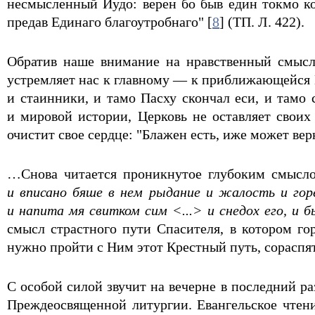
несмысленный Иудо: верен бо быв един токмо ко
предав Единаго благоутробнаго" [
8
] (ТП. Л. 422).
Обратив наше внимание на нравственный смысл
устремляет нас к главному — к приближающейся Па
и стаинники, и тамо Пасху скончал еси, и тамо 
и мировой истории, Церковь не оставляет своих
очистит свое сердце: "Блажен есть, иже может вер
…Снова читается проникнутое глубоким смысл
и вписано бяше в нем рыдание и жалость и горе
и напита мя свитком сим <...> и снедох его, и 
смысл страстного пути Спасителя, в котором го
нужно пройти с Ним этот Крестный путь, сораспят
С особой силой звучит на вечерне в последний ра
Преждеосвященной литургии. Евангельское чтен