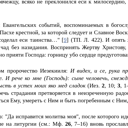
вчежцу, всяко не преклонился еси к милосердию, н
 Евангельских событий, воспоминаемых в богослу
схе крестной, за которой следует и Славное Воскр
соделал еси таинства…" [
9
] (ТП. Л. 422). И опят
 чад без назидания. Воспринять Жертву Христову,
но прияти Господа: горницу убо сердце предуготовав
ом пророчество Иезекииля:
И видех, и се, рука 
. И рече ко мне (Господь): сыне человечь, снеждь
бысть в устех моих яко мед сладок
(Иез.
2
, 10;
3
, 
речь страдания претворяется в неизреченную радос
ься Ему, умереть с Ним и быть погребенным с Ним, 
з: "Да исправится молитва моя", после которого ид
ие на литургии (см.: Мф.
26
, 7–16) вновь прослав