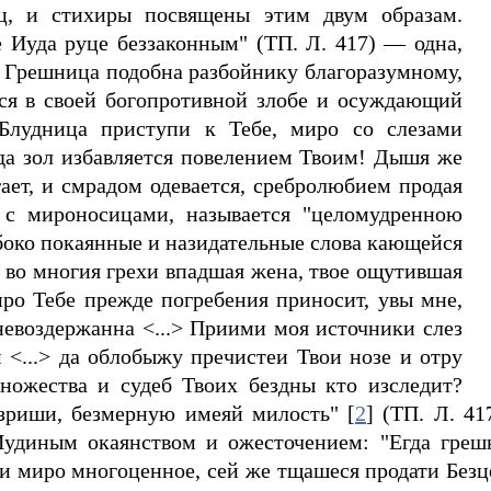
ец, и стихиры посвящены этим двум образам.
е Иуда руце беззаконным" (ТП. Л. 417) — одна,
 Грешница подобна разбойнику благоразумному,
ся в своей богопротивной злобе и осуждающий
Блудница приступи к Тебе, миро со слезами
да зол избавляется повелением Твоим! Дышя же
ает, и смрадом одевается, сребролюбием продая
 с мироносицами, называется "целомудренною
убоко покаянные и назидательные слова кающейся
 во многия грехи впадшая жена, твое ощутившая
о Тебе прежде погребения приносит, увы мне,
невоздержанна <...> Приими моя источники слез
 <...> да облобыжу пречистеи Твои нозе и отру
множества и судеб Твоих бездны кто изследит?
зриши, безмерную имеяй милость" [
2
] (ТП. Л. 4
 Иудиным окаянством и ожесточением: "Егда греш
и миро многоценное, сей же тщашеся продати Безце