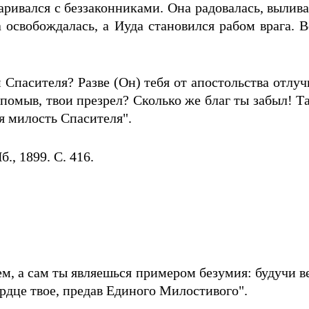
ривался с беззаконниками. Она радовалась, выливая
 освобождалась, а Иуда становился рабом врага. В
 Спасителя? Разве (Он) тебя от апостольства отлу
и помыв, твои презрел? Сколько же благ ты забыл! 
я милость Спасителя".
б., 1899. С. 416.
, а сам ты являешься примером безумия: будучи ве
рдце твое, предав Единого Милостивого".