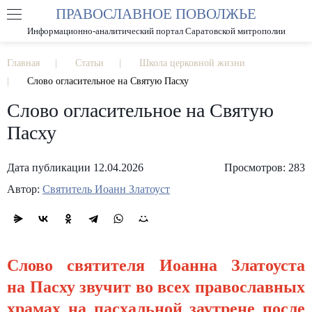
ПРАВОСЛАВНОЕ ПОВОЛЖЬЕ
А
А
РАЗМЕР ШРИФТА
А
Информационно-аналитический портал Саратовской митрополии
ИЗОБРАЖЕНИЯ
Главная
Статьи
Школа церковной жизни
Слово огласительное на Святую Пасху
Слово огласительное на Святую
Пасху
Дата публикации 12.04.2026
Просмотров: 283
Автор:
Святитель Иоанн Златоуст
Слово святителя Иоанна Златоуста
на Пасху звучит во всех православных
храмах на пасхальной заутрене после