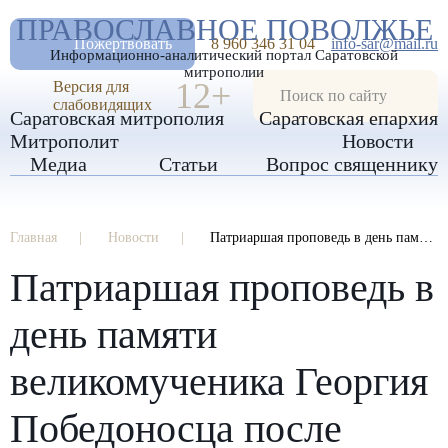
А
ПРАВОСЛАВНОЕ ПОВОЛЖЬЕ
А
РАЗМЕР ШРИФТА
А
Пожертвовать
8 960 346 31 04
info-sar@mail.ru
Информационно-аналитический портал Саратовской
ИЗОБРАЖЕНИЯ
митрополии
12+
Версия для
слабовидящих
Саратовская митрополия
Саратовская епархия
Митрополит
Новости
Медиа
Статьи
Вопрос священнику
Главная
Новости
Патриаршая проповедь в день памяти великомученика Георгия Победоносца после Литургии в главном храме Вооруженных сил России
Патриаршая проповедь в
день памяти
великомученика Георгия
Победоносца после