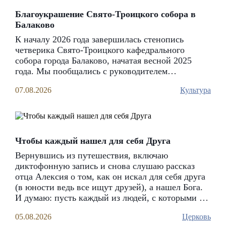
благодаря неравнодушию и доброте прихожан храма,
которые собрали сладкие гостинцы для пациентов
Благоукрашение Свято-Троицкого собора в
госпиталя
Балаково
К началу 2026 года завершилась стенопись
49
06.08.2026
четверика Свято-Троицкого кафедрального
собора города Балаково, начатая весной 2025
года. Мы пообщались с руководителем
Московской стенописной артели «Радость»
07.08.2026
Культура
Борисом Алексеевичем Алексеевым
Чтобы каждый нашел для себя Друга
Вернувшись из путешествия, включаю
диктофонную запись и снова слушаю рассказ
отца Алексия о том, как он искал для себя друга
(в юности ведь все ищут друзей), а нашел Бога.
И думаю: пусть каждый из людей, с которыми я
сегодня познакомилась, обретет Христа как
05.08.2026
Церковь
Друга. Потому что если Бог нам не Друг, значит