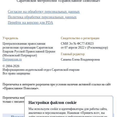
Саратовской митрополии «Православное Поволжье»
Согласие на обработку персональных данных
Политика обработки персональных данных
Перейти на версию для PDA
Учредитель
Свидетельство о регистрации
Централизованная православная
СМИ Эл № ФС77-83023
религиозная организация Саратовская
от 07 апреля 2022 г (Роскомнадзор)
Епархия
Русской Православной Церкви
Главный редактор
(Московский Патриархат)
Патриархия.ru
Сапаева Елена Владимировна
© 2004-2026
Информационно-издательский отдел Саратовской епархии
Все права защищены
Перепечатка в интернете разрешена при условии наличия активной ссылки на сайт
«Православное Поволжье».
Перепечатка материалов портала в печатных изданиях (книгах, прессе) возможна
только с письменного разрешения редакции.
Настройки файлов cookie
Мы используем cookie и идентификаторы для работы сайта,
аналитики и персонализации. Нажимая «Принять все», вы
даёте отдельное конкретное и информированное согласие на