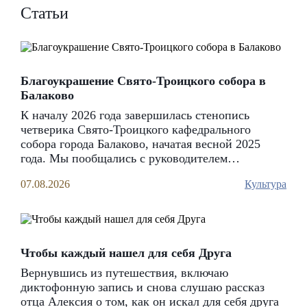
пациентам госпиталя и постояльцам интерната
Статьи
5 августа состоялась очередная поездка в госпиталь
волонтеров храма Благовещения Пресвятой
Богородицы г. Вольска. Это стало возможным
благодаря неравнодушию и доброте прихожан храма,
которые собрали сладкие гостинцы для пациентов
Благоукрашение Свято-Троицкого собора в
госпиталя
Балаково
К началу 2026 года завершилась стенопись
48
06.08.2026
четверика Свято-Троицкого кафедрального
собора города Балаково, начатая весной 2025
года. Мы пообщались с руководителем
Московской стенописной артели «Радость»
07.08.2026
Культура
Борисом Алексеевичем Алексеевым
Чтобы каждый нашел для себя Друга
Вернувшись из путешествия, включаю
диктофонную запись и снова слушаю рассказ
отца Алексия о том, как он искал для себя друга