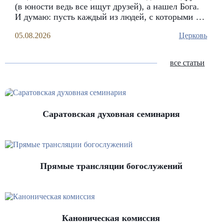
(в юности ведь все ищут друзей), а нашел Бога.
И думаю: пусть каждый из людей, с которыми я
сегодня познакомилась, обретет Христа как
05.08.2026
Церковь
Друга. Потому что если Бог нам не Друг, значит
нет в нас толком ни любви к Нему, ни веры в Его
любовь к нам
все статьи
Саратовская духовная семинария
Прямые трансляции богослужений
Каноническая комиссия