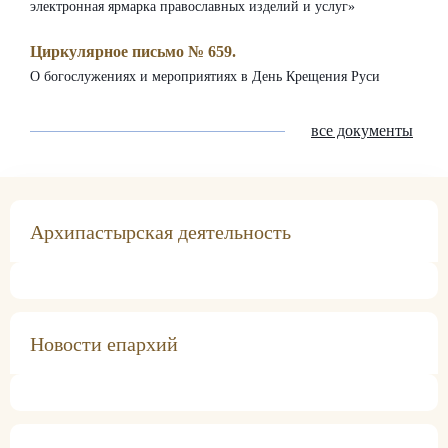
электронная ярмарка православных изделий и услуг»
Циркулярное письмо № 659.
О богослужениях и мероприятиях в День Крещения Руси
все документы
Архипастырская деятельность
Архипастырская деятельность
Епископ Феодор принял поздравления с днем
Новости епархий
тезоименитства
Саратовская епархия
Секретарь епархиального управления священник
Димитрий Вразовский от лица сотрудников поздравил
епископа Покровского и Новоузенского Феодора с днем