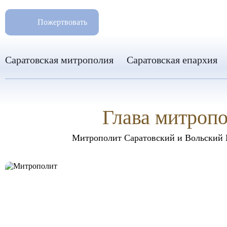
РАЗМ
8 960 346 31 04
Пожертвовать
info-sar@mail.ru
Саратовская митрополия
Саратовская епархия
Глава митроп
Митрополит Саратовский и Вольский 