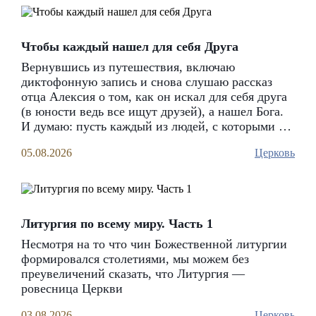
кафедральном соборе г. Покровска (Энгельса)
95
05.08.2026
Чтобы каждый нашел для себя Друга
Вернувшись из путешествия, включаю
диктофонную запись и снова слушаю рассказ
Архипастырская деятельность
отца Алексия о том, как он искал для себя друга
(в юности ведь все ищут друзей), а нашел Бога.
И думаю: пусть каждый из людей, с которыми я
Епископ Феодор совершил всенощное бдение в
Свято-Троицком кафедральном соборе г. Покровска.
сегодня познакомилась, обретет Христа как
05.08.2026
Церковь
Друга. Потому что если Бог нам не Друг, значит
4 августа, в канун дня памяти праведного воина
нет в нас толком ни любви к Нему, ни веры в Его
Феодора Ушакова, епископ Покровский и
любовь к нам
Новоузенский Феодор совершил всенощное бдение в
Свято-Троицком кафедральном соборе г. Покровска
Литургия по всему миру. Часть 1
13
04.08.2026
Несмотря на то что чин Божественной литургии
формировался столетиями, мы можем без
преувеличений сказать, что Литургия —
ровесница Церкви
03.08.2026
Церковь