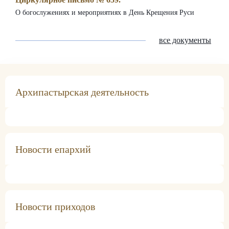
О богослужениях и мероприятиях в День Крещения Руси
все документы
Архипастырская деятельность
Архипастырская деятельность
Новости епархий
Балаковская епархия
Православные волонтеры обменялись опытом
Новости приходов
служения на епархиальном съезде