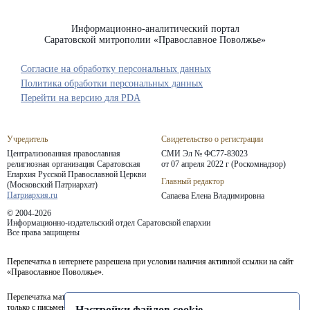
Информационно-аналитический портал
Саратовской митрополии «Православное Поволжье»
Согласие на обработку персональных данных
Политика обработки персональных данных
Перейти на версию для PDA
Учредитель
Свидетельство о регистрации
Централизованная православная
СМИ Эл № ФС77-83023
религиозная организация Саратовская
от 07 апреля 2022 г (Роскомнадзор)
Епархия
Русской Православной Церкви
Главный редактор
(Московский Патриархат)
Патриархия.ru
Сапаева Елена Владимировна
© 2004-2026
Информационно-издательский отдел Саратовской епархии
Все права защищены
Перепечатка в интернете разрешена при условии наличия активной ссылки на сайт
«Православное Поволжье».
Перепечатка материалов портала в печатных изданиях (книгах, прессе) возможна
только с письменного разрешения редакции.
Настройки файлов cookie