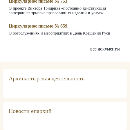
Циркулярное письмо № 753.
О проекте Виктора Тридриха «постоянно действующая
электронная ярмарка православных изделий и услуг»
Циркулярное письмо № 659.
О богослужениях и мероприятиях в День Крещения Руси
все документы
Архипастырская деятельность
Архипастырская деятельность
В день тезоименитства епископа Феодора состоялось
Новости епархий
соборное архиерейское богослужение
Балаковская епархия
5 августа, в день памяти праведного воина Феодора