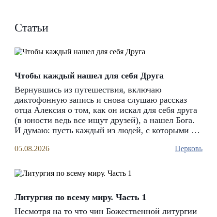
2 августа, в день святого пророка Божия Илии,
15
05.08.2026
благочинный Хвалынского округа протоиерей Павел
Усов на въезде в с. Ульянино освятил поклонный крест
Статьи
36
04.08.2026
Чтобы каждый нашел для себя Друга
Вернувшись из путешествия, включаю
диктофонную запись и снова слушаю рассказ
отца Алексия о том, как он искал для себя друга
(в юности ведь все ищут друзей), а нашел Бога.
И думаю: пусть каждый из людей, с которыми я
сегодня познакомилась, обретет Христа как
05.08.2026
Церковь
Друга. Потому что если Бог нам не Друг, значит
нет в нас толком ни любви к Нему, ни веры в Его
любовь к нам
Литургия по всему миру. Часть 1
Несмотря на то что чин Божественной литургии