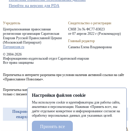
Перейти на версию для PDA
Учредитель
Свидетельство о регистрации
Централизованная православная
СМИ Эл № ФС77-83023
религиозная организация Саратовская
от 07 апреля 2022 г (Роскомнадзор)
Епархия
Русской Православной Церкви
Главный редактор
(Московский Патриархат)
Патриархия.ru
Сапаева Елена Владимировна
© 2004-2026
Информационно-издательский отдел Саратовской епархии
Все права защищены
Перепечатка в интернете разрешена при условии наличия активной ссылки на сайт
«Православное Поволжье».
Перепечатка материалов портала в печатных изданиях (книгах, прессе) возможна
только с письменного разрешения редакции.
Настройки файлов cookie
Мы используем cookie и идентификаторы для работы сайта,
аналитики и персонализации. Нажимая «Принять все», вы
даёте отдельное конкретное и информированное согласие на
Покровская
Балашовская
Балаковская
обработку персональных данных для указанных целей.
епархия
епархия
епархия
Принять все