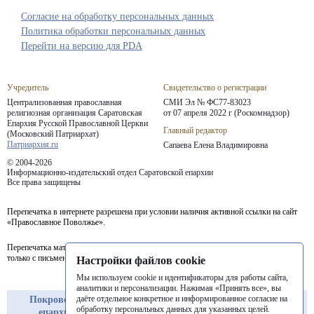
Согласие на обработку персональных данных
Политика обработки персональных данных
Перейти на версию для PDA
Учредитель
Свидетельство о регистрации
Централизованная православная
СМИ Эл № ФС77-83023
религиозная организация Саратовская
от 07 апреля 2022 г (Роскомнадзор)
Епархия
Русской Православной Церкви
Главный редактор
(Московский Патриархат)
Патриархия.ru
Сапаева Елена Владимировна
© 2004-2026
Информационно-издательский отдел Саратовской епархии
Все права защищены
Перепечатка в интернете разрешена при условии наличия активной ссылки на сайт
«Православное Поволжье».
Перепечатка материалов портала в печатных изданиях (книгах, прессе) возможна
только с письменного разрешения редакции.
Настройки файлов cookie
Мы используем cookie и идентификаторы для работы сайта,
аналитики и персонализации. Нажимая «Принять все», вы
даёте отдельное конкретное и информированное согласие на
Покровская
Балашовская
Балаковская
обработку персональных данных для указанных целей.
епархия
епархия
епархия