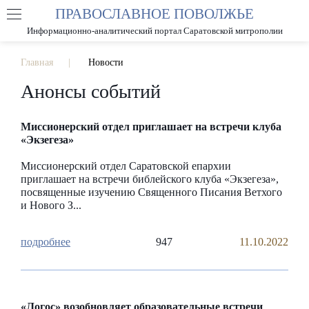
ПРАВОСЛАВНОЕ ПОВОЛЖЬЕ
А
А
РАЗМЕР ШРИФТА
А
Информационно-аналитический портал Саратовской митрополии
ИЗОБРАЖЕНИЯ
Главная
Новости
Анонсы событий
Миссионерский отдел приглашает на встречи клуба
«Экзегеза»
Миссионерский отдел Саратовской епархии
приглашает на встречи библейского клуба «Экзегеза»,
посвященные изучению Священного Писания Ветхого
и Нового З...
947
11.10.2022
«Логос» возобновляет образовательные встречи