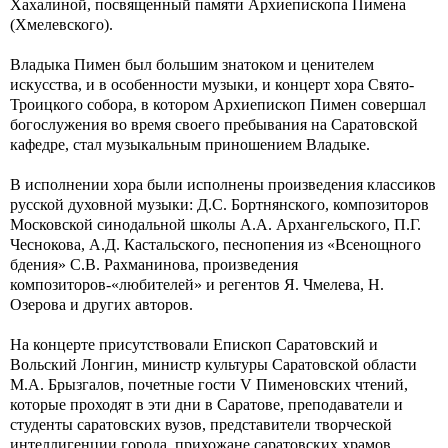
Хахалиной, посвященный памяти Архиепископа Пимена
(Хмелевского).
Владыка Пимен был большим знатоком и ценителем
искусства, и в особенности музыки, и концерт хора Свято-
Троицкого собора, в котором Архиепископ Пимен совершал
богослужения во время своего пребывания на Саратовской
кафедре, стал музыкальным приношением Владыке.
В исполнении хора были исполнены произведения классиков
русской духовной музыки: Д.С. Бортнянского, композиторов
Московской синодальной школы А.А. Архангельского, П.Г.
Чеснокова, А.Д. Кастальского, песнопения из «Всенощного
бдения» С.В. Рахманинова, произведения
композиторов-«любителей» и регентов Я. Чмелева, Н.
Озерова и других авторов.
На концерте присутствовали Епископ Саратовский и
Вольский Лонгин, министр культуры Саратовской области
М.А. Брызгалов, почетные гости V Пименовских чтений,
которые проходят в эти дни в Саратове, преподаватели и
студенты саратовских вузов, представители творческой
интеллигенции города, прихожане саратовских храмов.