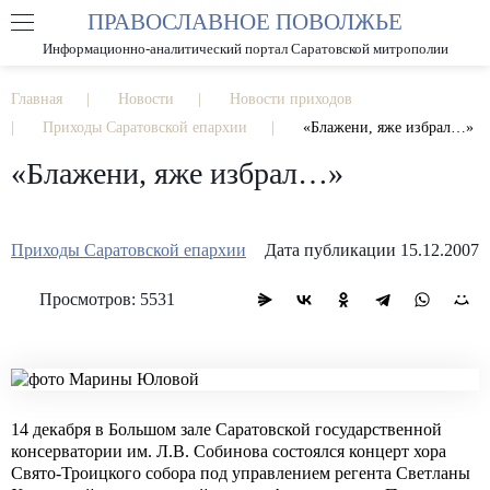
ПРАВОСЛАВНОЕ ПОВОЛЖЬЕ
А
А
РАЗМЕР ШРИФТА
А
Информационно-аналитический портал Саратовской митрополии
ИЗОБРАЖЕНИЯ
Главная
Новости
Новости приходов
Приходы Саратовской епархии
«Блажени, яже избрал…»
«Блажени, яже избрал…»
Приходы Саратовской епархии
Дата публикации 15.12.2007
Просмотров: 5531
14 декабря в Большом зале Саратовской государственной
консерватории им. Л.В. Собинова состоялся концерт хора
Свято-Троицкого собора под управлением регента Светланы