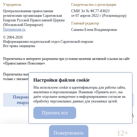
Учредитель
Свидетельство о регистрации
Централизованная православная
СМИ Эл № ФС77-83023
религиозная организация Саратовская
от 07 апреля 2022 г (Роскомнадзор)
Епархия
Русской Православной Церкви
Главный редактор
(Московский Патриархат)
Патриархия.ru
Сапаева Елена Владимировна
© 2004-2026
Информационно-издательский отдел Саратовской епархии
Все права защищены
Перепечатка в интернете разрешена при условии наличия активной ссылки на сайт
«Православное Поволжье».
Перепечатка материалов портала в печатных изданиях (книгах, прессе) возможна
только с письменного разрешения редакции.
Настройки файлов cookie
Мы используем cookie и идентификаторы для работы сайта,
аналитики и персонализации. Нажимая «Принять все», вы
даёте отдельное конкретное и информированное согласие на
Покровская
Балашовская
Балаковская
обработку персональных данных для указанных целей.
епархия
епархия
епархия
Принять все
12+
Пожертвовать