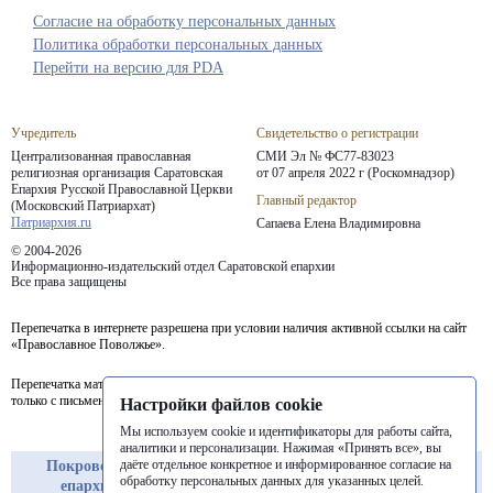
Согласие на обработку персональных данных
Политика обработки персональных данных
Перейти на версию для PDA
Учредитель
Свидетельство о регистрации
Централизованная православная
СМИ Эл № ФС77-83023
религиозная организация Саратовская
от 07 апреля 2022 г (Роскомнадзор)
Епархия
Русской Православной Церкви
Главный редактор
(Московский Патриархат)
Патриархия.ru
Сапаева Елена Владимировна
© 2004-2026
Информационно-издательский отдел Саратовской епархии
Все права защищены
Перепечатка в интернете разрешена при условии наличия активной ссылки на сайт
«Православное Поволжье».
Перепечатка материалов портала в печатных изданиях (книгах, прессе) возможна
только с письменного разрешения редакции.
Настройки файлов cookie
Мы используем cookie и идентификаторы для работы сайта,
аналитики и персонализации. Нажимая «Принять все», вы
даёте отдельное конкретное и информированное согласие на
Покровская
Балашовская
Балаковская
обработку персональных данных для указанных целей.
епархия
епархия
епархия