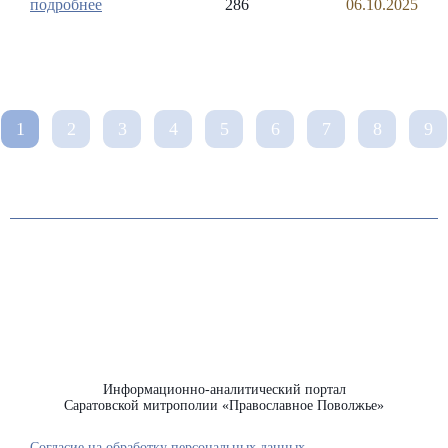
286
06.10.2025
1
2
3
4
5
6
7
8
9
Информационно-аналитический портал
Саратовской митрополии «Православное Поволжье»
Согласие на обработку персональных данных