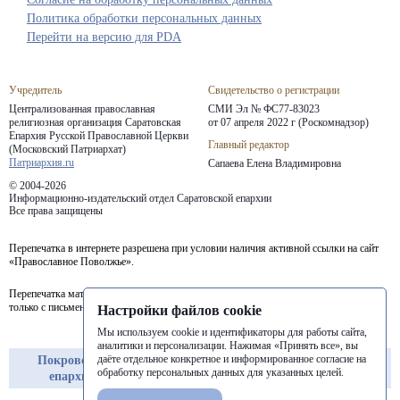
Политика обработки персональных данных
Перейти на версию для PDA
Учредитель
Свидетельство о регистрации
Централизованная православная
СМИ Эл № ФС77-83023
религиозная организация Саратовская
от 07 апреля 2022 г (Роскомнадзор)
Епархия
Русской Православной Церкви
Главный редактор
(Московский Патриархат)
Патриархия.ru
Сапаева Елена Владимировна
© 2004-2026
Информационно-издательский отдел Саратовской епархии
Все права защищены
Перепечатка в интернете разрешена при условии наличия активной ссылки на сайт
«Православное Поволжье».
Перепечатка материалов портала в печатных изданиях (книгах, прессе) возможна
только с письменного разрешения редакции.
Настройки файлов cookie
Мы используем cookie и идентификаторы для работы сайта,
аналитики и персонализации. Нажимая «Принять все», вы
даёте отдельное конкретное и информированное согласие на
Покровская
Балашовская
Балаковская
обработку персональных данных для указанных целей.
епархия
епархия
епархия