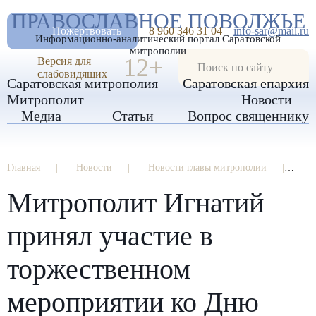
А
ПРАВОСЛАВНОЕ ПОВОЛЖЬЕ
А
РАЗМЕР ШРИФТА
А
Пожертвовать
8 960 346 31 04
info-sar@mail.ru
Информационно-аналитический портал Саратовской
ИЗОБРАЖЕНИЯ
митрополии
12+
Версия для
слабовидящих
Саратовская митрополия
Саратовская епархия
Митрополит
Новости
Медиа
Статьи
Вопрос священнику
Главная
Новости
Новости главы митрополии
Ми
Митрополит Игнатий
принял участие в
торжественном
мероприятии ко Дню