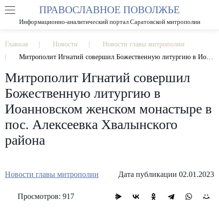
ПРАВОСЛАВНОЕ ПОВОЛЖЬЕ
А
А
РАЗМЕР ШРИФТА
А
Информационно-аналитический портал Саратовской митрополии
ИЗОБРАЖЕНИЯ
Главная
Новости
Новости главы митрополии
Митрополит Игнатий совершил Божественную литургию в Иоанновском женском монастыре в пос. Алексеевка Хвалынского района
Митрополит Игнатий совершил
Божественную литургию в
Иоанновском женском монастыре в
пос. Алексеевка Хвалынского
района
Новости главы митрополии
Дата публикации 02.01.2023
Просмотров: 917