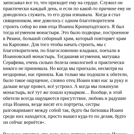
записывал все то, что приходит ему на сердце. Служил он
практически каждый день, и если по какой-то причине ему не
доводилось служить, то его душа изнывала. Когда я стал
священником, мне довелось с одним благотворителем
строить собор во имя отца Иоанна Кронштадтского. Я был
тогда игуменом монастыря. Это было подворье, построенное
в Рязани, большой соборный храм, который повторяет храм
на Карповке. Для того чтобы начать строить, мы с
благотворителем, по благословению владыки, поехали в
Иоанновский монастырь. Тогдашняя игумения, матушка
Серафима, очень сильно болела онкологией и практически
никого не принимала. Но когда мы приехали, несмотря на
нездоровье, нас приняла. Как только мы подошли к обители,
было такое ощущение, словно отец Иоанн взял нас за руку и
дальше везде провел, всё устроил. А когда мы покинули
монастырь, всё тут же пошло кувырком… Вообще, в этой
обители всегда ощущаются присутствие, любовь и радушие
отца Иоанна, везде висят его портреты, сестры
разговаривают между собой так, будто бы батюшка Иоанн
среди них находится, просто вышел куда-то по делам, будто
он сейчас вернётся».