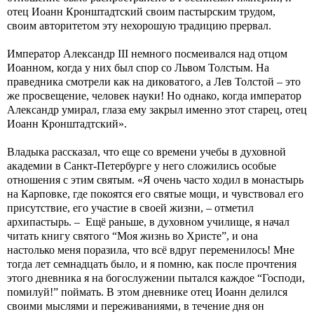
отец Иоанн Кронштадтский своим пастырским трудом,
своим авторитетом эту нехорошую традицию прервал.
Император Александр III немного посмеивался над отцом
Иоанном, когда у них был спор со Львом Толстым. На
праведника смотрели как на диковатого, а Лев Толстой – это
же просвещение, человек науки! Но однако, когда император
Александр умирал, глаза ему закрыл именно этот старец, отец
Иоанн Кронштадтский».
Владыка рассказал, что еще со времени учебы в духовной
академии в Санкт-Петербурге у него сложились особые
отношения с этим святым. «Я очень часто ходил в монастырь
на Карповке, где покоятся его святые мощи, и чувствовал его
присутствие, его участие в своей жизни, – отметил
архипастырь. – Ещё раньше, в духовном училище, я начал
читать книгу святого “Моя жизнь во Христе”, и она
настолько меня поразила, что всё вдруг переменилось! Мне
тогда лет семнадцать было, и я помню, как после прочтения
этого дневника я на богослужении пытался каждое “Господи,
помилуй!” поймать. В этом дневнике отец Иоанн делился
своими мыслями и переживаниями, в течение дня он