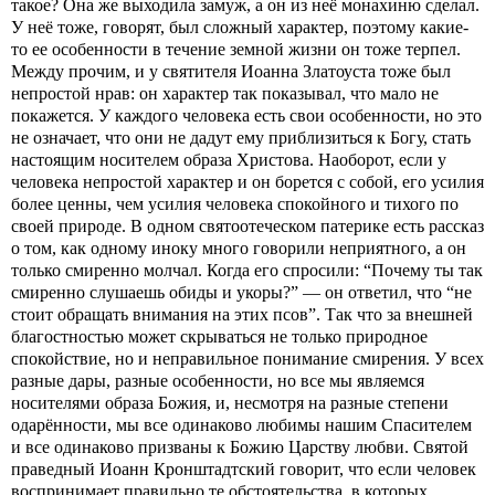
такое? Она же выходила замуж, а он из неё монахиню сделал.
У неё тоже, говорят, был сложный характер, поэтому какие-
то ее особенности в течение земной жизни он тоже терпел.
Между прочим, и у святителя Иоанна Златоуста тоже был
непростой нрав: он характер так показывал, что мало не
покажется. У каждого человека есть свои особенности, но это
не означает, что они не дадут ему приблизиться к Богу, стать
настоящим носителем образа Христова. Наоборот, если у
человека непростой характер и он борется с собой, его усилия
более ценны, чем усилия человека спокойного и тихого по
своей природе. В одном святоотеческом патерике есть рассказ
о том, как одному иноку много говорили неприятного, а он
только смиренно молчал. Когда его спросили: “Почему ты так
смиренно слушаешь обиды и укоры?” — он ответил, что “не
стоит обращать внимания на этих псов”. Так что за внешней
благостностью может скрываться не только природное
спокойствие, но и неправильное понимание смирения. У всех
разные дары, разные особенности, но все мы являемся
носителями образа Божия, и, несмотря на разные степени
одарённости, мы все одинаково любимы нашим Спасителем
и все одинаково призваны к Божию Царству любви. Святой
праведный Иоанн Кронштадтский говорит, что если человек
воспринимает правильно те обстоятельства, в которых