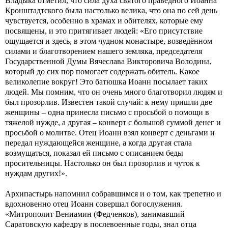
Владыка отметил, что сила духа святого праведного Иоанна
Кронштадтского была настолько велика, что она по сей день
чувствуется, особенно в храмах и обителях, которые ему
посвящены, и это притягивает людей: «Его присутствие
ощущается и здесь, в этом чудном монастыре, возведённом
силами и благотворением нашего земляка, председателя
Государственной Думы Вячеслава Викторовича Володина,
который до сих пор помогает содержать обитель. Какое
великолепие вокруг! Это батюшка Иоанн посылает таких
людей. Мы помним, что он очень много благотворил людям и
был прозорлив. Известен такой случай: к нему пришли две
женщины – одна принесла письмо с просьбой о помощи в
тяжелой нужде, а другая – конверт с большой суммой денег и
просьбой о молитве. Отец Иоанн взял конверт с деньгами и
передал нуждающейся женщине, а когда другая стала
возмущаться, показал ей письмо с описанием беды
просительницы. Настолько он был прозорлив и чуток к
нуждам других!».
Архипастырь напомнил собравшимся и о том, как трепетно и
вдохновенно отец Иоанн совершал богослужения.
«Митрополит Вениамин (Федченков), занимавший
Саратовскую кафедру в послевоенные годы, знал отца