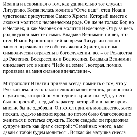
Иоанна и вспоминал о том, как удивительно тот служил
Литургию. Когда пелась молитва “Отче наш”, отец Иоанн
чувствовал присутствие Самого Христа, Который вместе с
людьми молится о человеческом роде. Он же не только Бог, но
и Человек, и как Человек он молится Небесному Отцу за весь
род людской вместе с нами. Владыка Вениамин пишет, что
отец Иоанн Кронштадтский во время Литургии словно
заново переживал все события жизни Христа, которые
символически отражены в богослужении, все – от Рождества
до Распятия, Воскресения и Вознесения. Владыка Вениамин
описывает это в книге “Небо на земле”, которая, помню,
произвела на меня сильное впечатление».
Митрополит Игнатий призвал всегда помнить о том, что у
Русской земли есть такой великий молитвенник, ревностный
служитель, который не мог терпеть кривизны. «Да, у него
был непростой, твердый характер, который и в наше время
многие бы не одобряли. Он хотел принять монашество, хотел
поехать куда-то миссионером, но потом было благословение
жениться и остаться служить. После свадьбы он предложил
супруге жить как брат с сестрой: “Семейных много, а мы
давай с тобой будем молиться”. Всякая бы матушка снесла