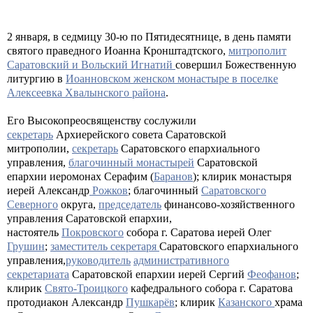
2 января, в седмицу 30-ю по Пятидесятнице, в день памяти
святого праведного Иоанна Кронштадтского,
митрополит
Саратовский и Вольский Игнатий
совершил Божественную
литургию в
Иоанновском женском монастыре в поселке
Алексеевка Хвалынского района
.
Его Высокопреосвященству сослужили
секретарь
Архиерейского совета Саратовской
митрополии,
секретарь
Саратовского епархиального
управления,
благочинный монастырей
Саратовской
епархии иеромонах Серафим (
Баранов
); клирик монастыря
иерей Александр
Рожков
; благочинный
Саратовского
Северного
округа,
председатель
финансово-хозяйственного
управления Саратовской епархии,
настоятель
Покровского
собора г. Саратова иерей Олег
Грушин
;
заместитель секретаря
Саратовского епархиального
управления,
руководитель
административного
секретариата
Саратовской епархии иерей Сергий
Феофанов
;
клирик
Свято-Троицкого
кафедрального собора г. Саратова
протодиакон Александр
Пушкарёв
; клирик
Казанского
храма