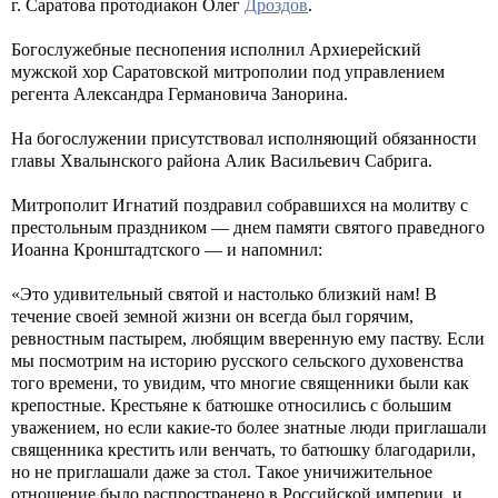
г. Саратова протодиакон Олег
Дроздов
.
Богослужебные песнопения исполнил Архиерейский
мужской хор Саратовской митрополии под управлением
регента Александра Германовича Занорина.
На богослужении присутствовал исполняющий обязанности
главы Хвалынского района Алик Васильевич Сабрига.
Митрополит Игнатий поздравил собравшихся на молитву с
престольным праздником — днем памяти святого праведного
Иоанна Кронштадтского — и напомнил:
«Это удивительный святой и настолько близкий нам! В
течение своей земной жизни он всегда был горячим,
ревностным пастырем, любящим вверенную ему паству. Если
мы посмотрим на историю русского сельского духовенства
того времени, то увидим, что многие священники были как
крепостные. Крестьяне к батюшке относились с большим
уважением, но если какие-то более знатные люди приглашали
священника крестить или венчать, то батюшку благодарили,
но не приглашали даже за стол. Такое уничижительное
отношение было распространено в Российской империи, и