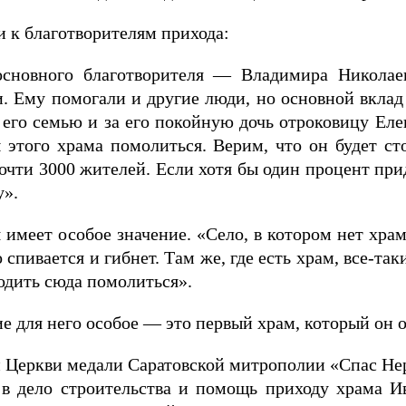
и к благотворителям прихода:
основного благотворителя — Владимира Николае
и. Ему помогали и другие люди, но основной вклад 
а его семью и за его покойную дочь отроковицу Еле
ы этого храма помолиться. Верим, что он будет сто
чти 3000 жителей. Если хотя бы один процент прид
у».
 имеет особое значение. «Село, в котором нет храм
 спивается и гибнет. Там же, где есть храм, все-та
ходить сюда помолиться».
е для него особое — это первый храм, который он о
й Церкви медали Саратовской митрополии «Спас Нер
 в дело строительства и помощь приходу храма И