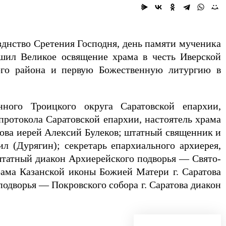
азднство Сретения Господня, день памяти мученика
шил Великое освящение храма в честь Иверской
ого района и первую Божественную литургию в
нного Троицкого округа Саратовской епархии,
протокола Саратовской епархии, настоятель храма
това иерей Алексий Булеков; штатный священник и
л (Дурягин); секретарь епархиального архиерея,
штатный диакон Архиерейского подворья — Свято-
рама Казанской иконы Божией Матери г. Саратова
одворья — Покровского собора г. Саратова диакон