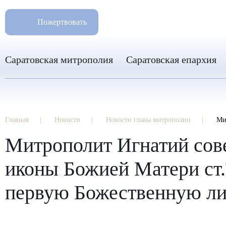
РАЗМ
8 960 346 31 04
Пожертвовать
info-sar@mail.ru
Саратовская митрополия
Саратовская епархия
Главная
Новости
Новости главы митрополии
Митр
Митрополит Игнатий сов
иконы Божией Матери ст.
первую Божественную ли