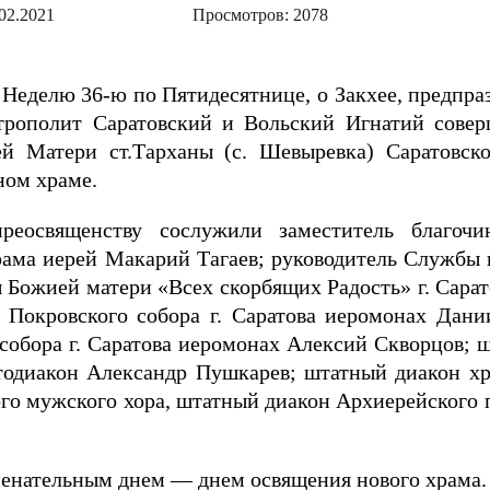
02.2021
Просмотров: 2078
в Неделю 36-ю по Пятидесятнице, о Закхее, предпр
трополит Саратовский и Вольский Игнатий совер
й Матери ст.Тарханы (с. Шевыревка) Саратовск
ном храме.
реосвященству сослужили заместитель благочи
рама иерей Макарий Тагаев; руководитель Службы 
ы Божией матери «Всех скорбящих Радость» г. Сара
Покровского собора г. Саратова иеромонах Дании
собора г. Саратова иеромонах Алексий Скворцов; 
отодиакон Александр Пушкарев; штатный диакон х
го мужского хора, штатный диакон Архиерейского п
енательным днем — днем освящения нового храма.