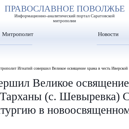
А
ПРАВОСЛАВНОЕ ПОВОЛЖЬЕ
А
ЕР ШРИФТА
ИЗОБРАЖЕН
А
Информационно-аналитический портал Саратовской
митрополии
Митрополит
Новости
ополит Игнатий совершил Великое освящение храма в честь Иверской иконы Божией Матери ст.Тархан
ершил Великое освящение 
Тарханы (с. Шевыревка) С
тургию в новоосвященном