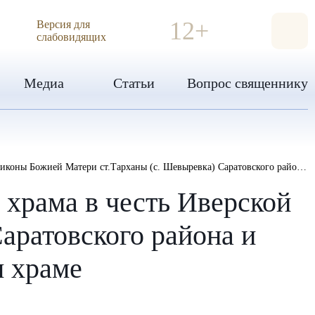
ИЯ
12+
Версия для
слабовидящих
Медиа
Статьи
Вопрос священнику
ы (с. Шевыревка) Саратовского района и первую Божественную литургию в новоосвященном храме
храма в честь Иверской
аратовского района и
 храме