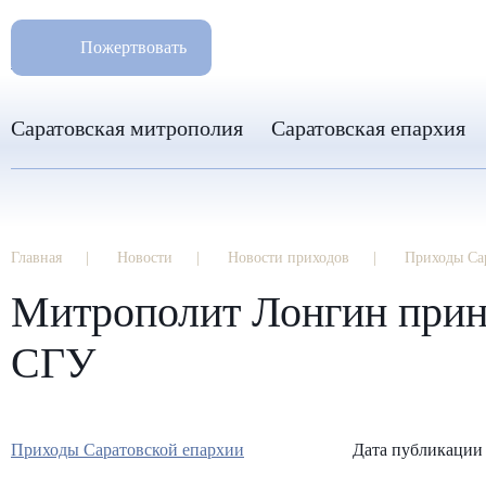
РАЗМ
8 960 346 31 04
Пожертвовать
info-sar@mail.ru
Саратовская митрополия
Саратовская епархия
Главная
Новости
Новости приходов
Приходы Са
Митрополит Лонгин приня
СГУ
Приходы Саратовской епархии
Дата публикации 