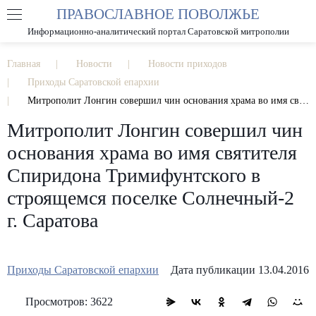
ПРАВОСЛАВНОЕ ПОВОЛЖЬЕ
А
А
РАЗМЕР ШРИФТА
А
Информационно-аналитический портал Саратовской митрополии
ИЗОБРАЖЕНИЯ
Главная
Новости
Новости приходов
Приходы Саратовской епархии
Митрополит Лонгин совершил чин основания храма во имя святителя Спиридона Тримифунтского в строящемся поселке Солнечный-2 г. Саратова
Митрополит Лонгин совершил чин
основания храма во имя святителя
Спиридона Тримифунтского в
строящемся поселке Солнечный-2
г. Саратова
Приходы Саратовской епархии
Дата публикации 13.04.2016
Просмотров: 3622