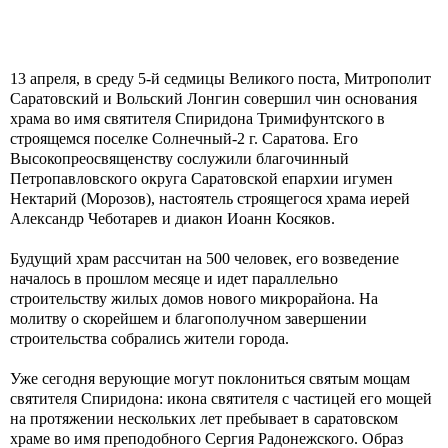
13
апреля, в среду 5-й седмицы Великого поста, Митрополит
Саратовский и Вольский Лонгин совершил чин основания
храма во имя святителя Спиридона Тримифунтского в
строящемся поселке Солнечный-2 г. Саратова. Его
Высокопреосвященству сослужили благочинный
Петропавловского округа Саратовской епархии игумен
Нектарий (Морозов), настоятель строящегося храма иерей
Александр Чеботарев и диакон Иоанн Косяков.
Будущий храм рассчитан на 500 человек, его возведение
началось в прошлом месяце и идет параллельно
строительству жилых домов нового микрорайона. На
молитву о скорейшем и благополучном завершении
строительства собрались жители города.
Уже сегодня верующие могут поклониться святым мощам
святителя Спиридона: икона святителя с частицей его мощей
на протяжении нескольких лет пребывает в саратовском
храме во имя преподобного Сергия Радонежского. Образ