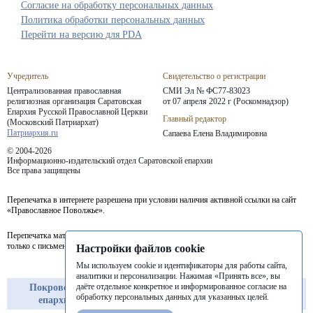
Согласие на обработку персональных данных
Политика обработки персональных данных
Перейти на версию для PDA
Учредитель
Свидетельство о регистрации
Централизованная православная
СМИ Эл № ФС77-83023
религиозная организация Саратовская
от 07 апреля 2022 г (Роскомнадзор)
Епархия
Русской Православной Церкви
Главный редактор
(Московский Патриархат)
Патриархия.ru
Сапаева Елена Владимировна
© 2004-2026
Информационно-издательский отдел Саратовской епархии
Все права защищены
Перепечатка в интернете разрешена при условии наличия активной ссылки на сайт
«Православное Поволжье».
Перепечатка материалов портала в печатных изданиях (книгах, прессе) возможна
только с письменного разрешения редакции.
Настройки файлов cookie
Мы используем cookie и идентификаторы для работы сайта,
аналитики и персонализации. Нажимая «Принять все», вы
даёте отдельное конкретное и информированное согласие на
Покровская
Балашовская
Балаковская
обработку персональных данных для указанных целей.
епархия
епархия
епархия