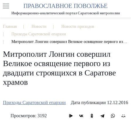
ПРАВОСЛАВНОЕ ПОВОЛЖЬЕ
А
А
РАЗМЕР ШРИФТА
А
Информационно-аналитический портал Саратовской митрополии
ИЗОБРАЖЕНИЯ
Главная
Новости
Новости приходов
Приходы Саратовской епархии
Митрополит Лонгин совершил Великое освящение первого из двадцати строящихся в Саратове храмов
Митрополит Лонгин совершил
Великое освящение первого из
двадцати строящихся в Саратове
храмов
Приходы Саратовской епархии
Дата публикации 12.12.2016
Просмотров: 3192