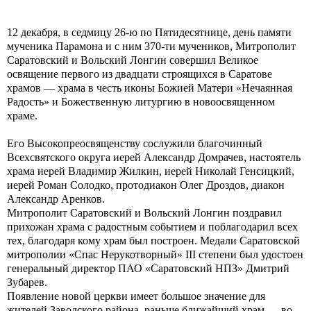
12 декабря, в седмицу 26-ю по Пятидесятнице, день памяти
мученика Парамона и с ним 370-ти мучеников, Митрополит
Саратовский и Вольский Лонгин совершил Великое
освящение первого из двадцати строящихся в Саратове
храмов — храма в честь иконы Божией Матери «Нечаянная
Радость» и Божественную литургию в новоосвященном
храме.
Его Высокопреосвященству сослужили благочинный
Всехсвятского округа иерей Александр Домрачев, настоятель
храма иерей Владимир Жилкин, иерей Николай Генсицкий,
иерей Роман Солодко, протодиакон Олег Дроздов, диакон
Александр Аренков.
Митрополит Саратовский и Вольский Лонгин поздравил
прихожан храма с радостным событием и поблагодарил всех
тех, благодаря кому храм был построен. Медали Саратовской
митрополии «Спас Нерукотворный» III степени был удостоен
генеральный директор ПАО «Саратовский НПЗ» Дмитрий
Зубарев.
Появление новой церкви имеет большое значение для
жителей Заводского района, раньше ближайший храм — во