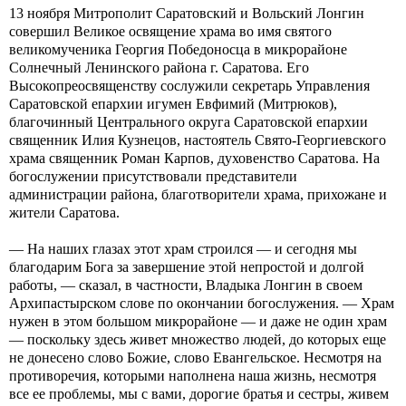
13 ноября Митрополит Саратовский и Вольский Лонгин
совершил Великое освящение храма во имя святого
великомученика Георгия Победоносца в микрорайоне
Солнечный Ленинского района г. Саратова. Его
Высокопреосвященству сослужили секретарь Управления
Саратовской епархии игумен Евфимий (Митрюков),
благочинный Центрального округа Саратовской епархии
священник Илия Кузнецов, настоятель Свято-Георгиевского
храма священник Роман Карпов, духовенство Саратова. На
богослужении присутствовали представители
администрации района, благотворители храма, прихожане и
жители Саратова.
— На наших глазах этот храм строился — и сегодня мы
благодарим Бога за завершение этой непростой и долгой
работы, — сказал, в частности, Владыка Лонгин в своем
Архипастырском слове по окончании богослужения. — Храм
нужен в этом большом микрорайоне — и даже не один храм
— поскольку здесь живет множество людей, до которых еще
не донесено слово Божие, слово Евангельское. Несмотря на
противоречия, которыми наполнена наша жизнь, несмотря
все ее проблемы, мы с вами, дорогие братья и сестры, живем