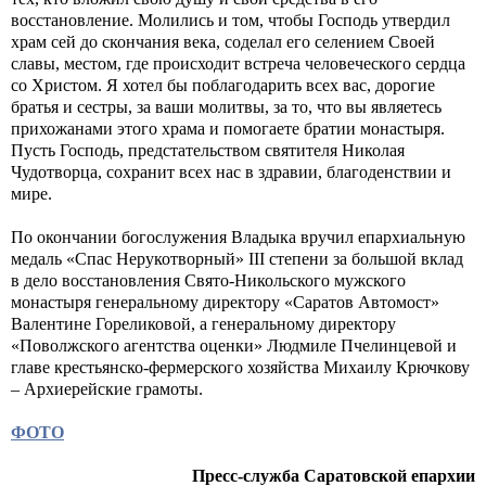
восстановление. Молились и том, чтобы Господь утвердил
храм сей до скончания века, соделал его селением Своей
славы, местом, где происходит встреча человеческого сердца
со Христом. Я хотел бы поблагодарить всех вас, дорогие
братья и сестры, за ваши молитвы, за то, что вы являетесь
прихожанами этого храма и помогаете братии монастыря.
Пусть Господь, предстательством святителя Николая
Чудотворца, сохранит всех нас в здравии, благоденствии и
мире.
По окончании богослужения Владыка вручил епархиальную
медаль «Спас Нерукотворный» III степени за большой вклад
в дело восстановления Свято-Никольского мужского
монастыря генеральному директору «Саратов Автомост»
Валентине Гореликовой, а генеральному директору
«Поволжского агентства оценки» Людмиле Пчелинцевой и
главе крестьянско-фермерского хозяйства Михаилу Крючкову
– Архиерейские грамоты.
ФОТО
Пресс-служба Саратовской епархии