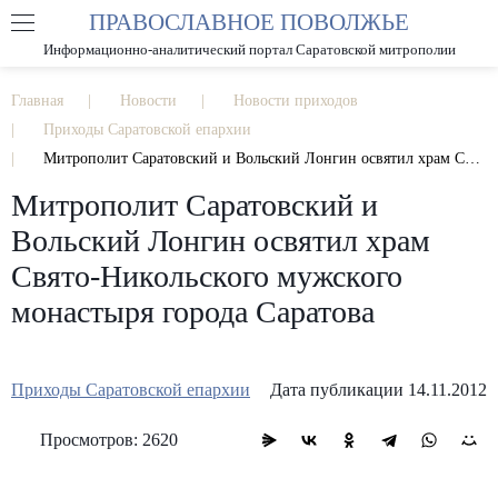
ПРАВОСЛАВНОЕ ПОВОЛЖЬЕ
А
А
РАЗМЕР ШРИФТА
А
Информационно-аналитический портал Саратовской митрополии
ИЗОБРАЖЕНИЯ
Главная
Новости
Новости приходов
Приходы Саратовской епархии
Митрополит Саратовский и Вольский Лонгин освятил храм Свято-Никольского мужского монастыря города Саратова
Митрополит Саратовский и
Вольский Лонгин освятил храм
Свято-Никольского мужского
монастыря города Саратова
Приходы Саратовской епархии
Дата публикации 14.11.2012
Просмотров: 2620