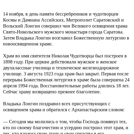
14 ноября, в день памяти бессребреников и чудотворцев
Космы и Дамиана Ассийских, Митрополит Саратовский и
Вольский Лонгин совершил чин Великого освящения храма
Свято-Никольского мужского монастыря города Саратова.
Затем Владыка Лонгин возглавил Божественную литургию в
новоосвященном храме.
Храм во имя святителя Николая Чудотворца был построен в
1898 году. При церкви действовали мужское и женское
двухклассные училища и техническое железнодорожное
училище. 3 августа 1923 года храм был закрыт. Первая после
перерыва Божественная литургия в храме была совершена 24
апреля 1994 года. Восстановительные работы длились 18 лет.
Сейчас храму возвращено прежнее благолепие.
Владыка Лонгин поздравил всех присутствующих с
освящением храма и обратился с Архипастырским словом:
— Сегодня мы молились о том, чтобы Господь помянул тех,
кто по своему благочестию и усердию построил этот храм, и
тех, кто вложил свою душу и свои средства в его